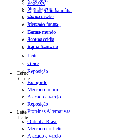
Vaca gorda
Podcasts
Novilha gorda
Agronegócio na mídia
Couro e sebo
Entrevistas
Mercado futuro
Agro sustentável
Cartas
Boi no mundo
Scot na mídia
Atacado
Radar Sanitário
Equivalentes
Leite
Grãos
Reposição
Carne
Carne
Boi gordo
Mercado futuro
Atacado e varejo
Reposição
Proteínas Alternativas
Leite
Leite
Ordenha Brasil
Mercado do Leite
Atacado e varejo