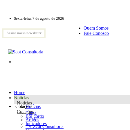
Sexta-feira, 7 de agosto de 2026
Quem Somos
Fale Conosco
Assine nossa newsletter
Home
Notícias
Notícias
Cotações
Notícias
Cotações
Clima
Boi gordo
Artigos
Indicadores
TV Scot Consultoria