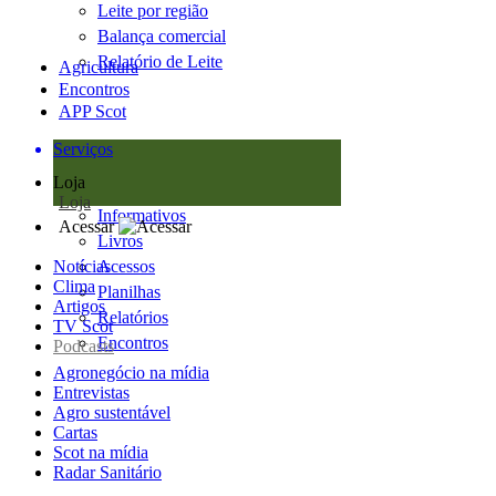
Leite por região
Balança comercial
Relatório de Leite
Agricultura
Encontros
APP Scot
Serviços
Loja
Loja
Informativos
Acessar
Livros
Notícias
Acessos
Clima
Planilhas
Artigos
Relatórios
TV Scot
Encontros
Podcasts
Agronegócio na mídia
Entrevistas
Agro sustentável
Cartas
Scot na mídia
Radar Sanitário