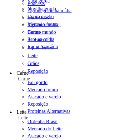
Vaca gorda
Podcasts
Novilha gorda
Agronegócio na mídia
Couro e sebo
Entrevistas
Mercado futuro
Agro sustentável
Cartas
Boi no mundo
Scot na mídia
Atacado
Radar Sanitário
Equivalentes
Leite
Grãos
Reposição
Carne
Carne
Boi gordo
Mercado futuro
Atacado e varejo
Reposição
Proteínas Alternativas
Leite
Leite
Ordenha Brasil
Mercado do Leite
Atacado e varejo