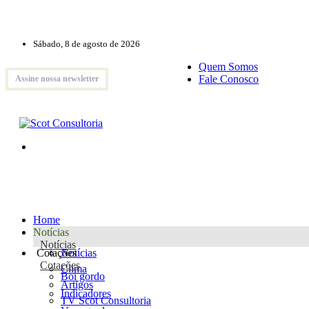
Sábado, 8 de agosto de 2026
Quem Somos
Fale Conosco
Assine nossa newsletter
Home
Notícias
Notícias
Cotações
Notícias
Cotações
Clima
Boi gordo
Artigos
Indicadores
TV Scot Consultoria