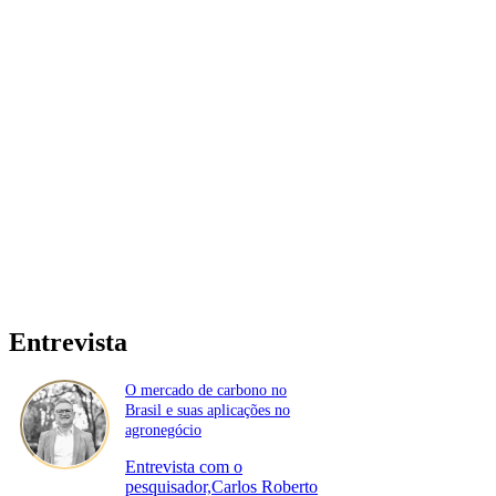
Entrevista
O mercado de carbono no
Brasil e suas aplicações no
agronegócio
Entrevista com o
pesquisador,Carlos Roberto