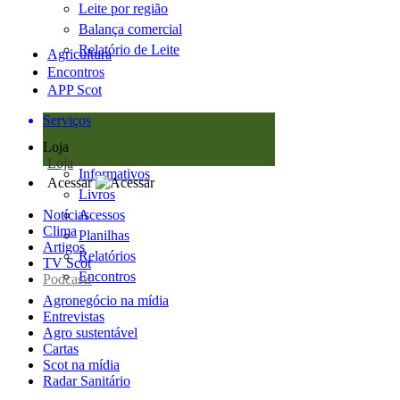
Leite por região
Balança comercial
Relatório de Leite
Agricultura
Encontros
APP Scot
Serviços
Loja
Loja
Informativos
Acessar
Livros
Notícias
Acessos
Clima
Planilhas
Artigos
Relatórios
TV Scot
Encontros
Podcasts
Agronegócio na mídia
Entrevistas
Agro sustentável
Cartas
Scot na mídia
Radar Sanitário