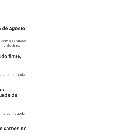
a de agosto
, com as chuvas
l nordestino.
do firme,
mesmo com queda
s -
queda de
mesmo com queda
de carnes no