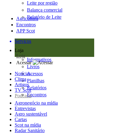
Leite por região
Balança comercial
Relatório de Leite
Agricultura
Encontros
APP Scot
Serviços
Loja
Loja
Informativos
Acessar
Livros
Notícias
Acessos
Clima
Planilhas
Artigos
Relatórios
TV Scot
Encontros
Podcasts
Agronegócio na mídia
Entrevistas
Agro sustentável
Cartas
Scot na mídia
Radar Sanitário