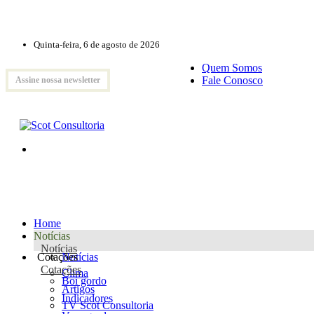
Quinta-feira, 6 de agosto de 2026
Quem Somos
Fale Conosco
Assine nossa newsletter
Home
Notícias
Notícias
Cotações
Notícias
Cotações
Clima
Boi gordo
Artigos
Indicadores
TV Scot Consultoria