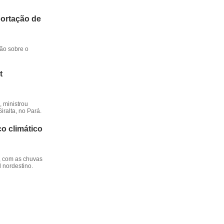
portação de
ção sobre o
t
 ministrou
iralta, no Pará.
o climático
, com as chuvas
l nordestino.