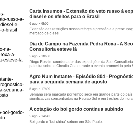
Carta Insumos - Extensão do veto russo à ex
diesel e os efeitos para o Brasil
6 ago. • 6h00
Extensão das restrições russas reforça a pressão e a preocupa
mercado de diesel.
Dia de Campo na Fazenda Pedra Roxa - A Sco
Consultoria esteve lá
5 ago. • 18h00
Diego Rossin, coordenador das expedições da Scot Consultoria,
palestra sobre o Circuito Cria durante o evento promovido pelo S
Agro Num Instante - Episódio 804 - Prognóstic
para a segunda semana de agosto
5 ago. • 17h00
Semana será marcada por tempo seco em grande parte do país
significativas concentradas na Região Sul e em trechos do litora
A cotação do boi gordo continua subindo
5 ago. • 14h42
Boi gordo e “boi china” sobem em São Paulo.