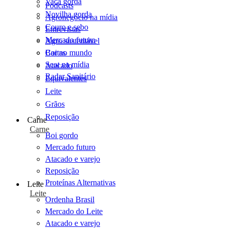
Vaca gorda
Podcasts
Novilha gorda
Agronegócio na mídia
Couro e sebo
Entrevistas
Mercado futuro
Agro sustentável
Cartas
Boi no mundo
Scot na mídia
Atacado
Radar Sanitário
Equivalentes
Leite
Grãos
Reposição
Carne
Carne
Boi gordo
Mercado futuro
Atacado e varejo
Reposição
Proteínas Alternativas
Leite
Leite
Ordenha Brasil
Mercado do Leite
Atacado e varejo