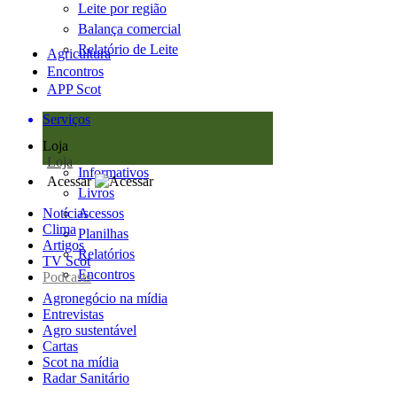
Leite por região
Balança comercial
Relatório de Leite
Agricultura
Encontros
APP Scot
Serviços
Loja
Loja
Informativos
Acessar
Livros
Notícias
Acessos
Clima
Planilhas
Artigos
Relatórios
TV Scot
Encontros
Podcasts
Agronegócio na mídia
Entrevistas
Agro sustentável
Cartas
Scot na mídia
Radar Sanitário