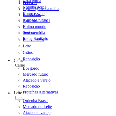
Vaca gorda
Podcasts
Novilha gorda
Agronegócio na mídia
Couro e sebo
Entrevistas
Mercado futuro
Agro sustentável
Cartas
Boi no mundo
Scot na mídia
Atacado
Radar Sanitário
Equivalentes
Leite
Grãos
Reposição
Carne
Carne
Boi gordo
Mercado futuro
Atacado e varejo
Reposição
Proteínas Alternativas
Leite
Leite
Ordenha Brasil
Mercado do Leite
Atacado e varejo