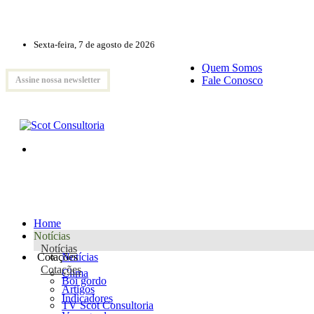
Sexta-feira, 7 de agosto de 2026
Quem Somos
Fale Conosco
Assine nossa newsletter
Home
Notícias
Notícias
Cotações
Notícias
Cotações
Clima
Boi gordo
Artigos
Indicadores
TV Scot Consultoria