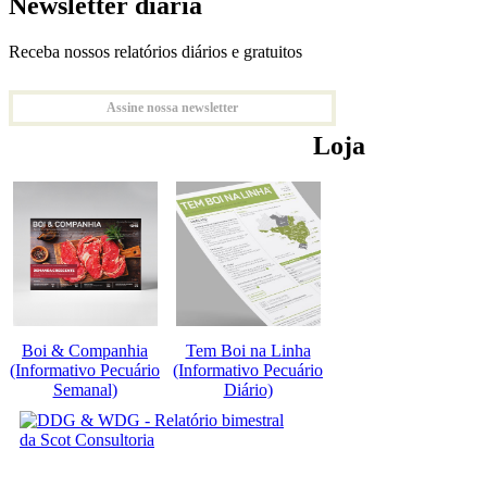
Newsletter diária
Receba nossos relatórios diários e gratuitos
Assine nossa newsletter
Loja
Boi & Companhia
Tem Boi na Linha
(Informativo Pecuário
(Informativo Pecuário
Semanal)
Diário)