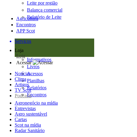
Leite por região
Balança comercial
Relatório de Leite
Agricultura
Encontros
APP Scot
Serviços
Loja
Loja
Informativos
Acessar
Livros
Notícias
Acessos
Clima
Planilhas
Artigos
Relatórios
TV Scot
Encontros
Podcasts
Agronegócio na mídia
Entrevistas
Agro sustentável
Cartas
Scot na mídia
Radar Sanitário