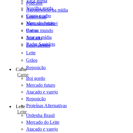
Vaca gorda
Podcasts
Novilha gorda
Agronegócio na mídia
Couro e sebo
Entrevistas
Mercado futuro
Agro sustentável
Cartas
Boi no mundo
Scot na mídia
Atacado
Radar Sanitário
Equivalentes
Leite
Grãos
Reposição
Carne
Carne
Boi gordo
Mercado futuro
Atacado e varejo
Reposição
Proteínas Alternativas
Leite
Leite
Ordenha Brasil
Mercado do Leite
Atacado e varejo