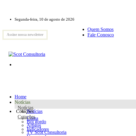
Segunda-feira, 10 de agosto de 2026
Quem Somos
Fale Conosco
Assine nossa newsletter
Home
Notícias
Notícias
Cotações
Notícias
Cotações
Clima
Boi gordo
Artigos
Indicadores
TV Scot Consultoria