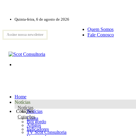
Quinta-feira, 6 de agosto de 2026
Quem Somos
Fale Conosco
Assine nossa newsletter
Home
Notícias
Notícias
Cotações
Notícias
Cotações
Clima
Boi gordo
Artigos
Indicadores
TV Scot Consultoria