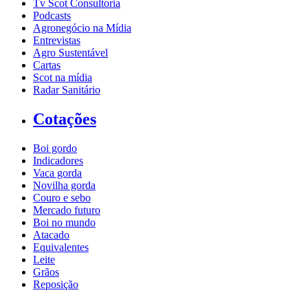
Tv Scot Consultoria
Podcasts
Agronegócio na Mídia
Entrevistas
Agro Sustentável
Cartas
Scot na mídia
Radar Sanitário
Cotações
Boi gordo
Indicadores
Vaca gorda
Novilha gorda
Couro e sebo
Mercado futuro
Boi no mundo
Atacado
Equivalentes
Leite
Grãos
Reposição