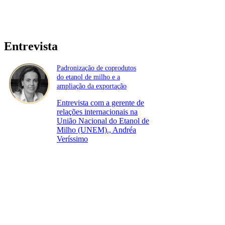
Entrevista
Padronização de coprodutos
do etanol de milho e a
ampliação da exportação
Entrevista com a gerente de
relações internacionais na
União Nacional do Etanol de
Milho (UNEM)., Andréa
Veríssimo