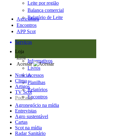
Leite por região
Balança comercial
Relatório de Leite
Agricultura
Encontros
APP Scot
Serviços
Loja
Loja
Informativos
Acessar
Livros
Notícias
Acessos
Clima
Planilhas
Artigos
Relatórios
TV Scot
Encontros
Podcasts
Agronegócio na mídia
Entrevistas
Agro sustentável
Cartas
Scot na mídia
Radar Sanitário