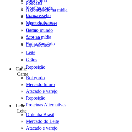
Vaca gorda
Podcasts
Novilha gorda
Agronegócio na mídia
Couro e sebo
Entrevistas
Mercado futuro
Agro sustentável
Cartas
Boi no mundo
Scot na mídia
Atacado
Radar Sanitário
Equivalentes
Leite
Grãos
Reposição
Carne
Carne
Boi gordo
Mercado futuro
Atacado e varejo
Reposição
Proteínas Alternativas
Leite
Leite
Ordenha Brasil
Mercado do Leite
Atacado e varejo