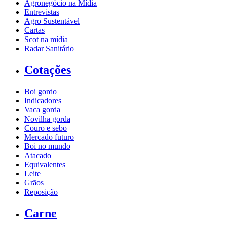
Agronegócio na Mídia
Entrevistas
Agro Sustentável
Cartas
Scot na mídia
Radar Sanitário
Cotações
Boi gordo
Indicadores
Vaca gorda
Novilha gorda
Couro e sebo
Mercado futuro
Boi no mundo
Atacado
Equivalentes
Leite
Grãos
Reposição
Carne