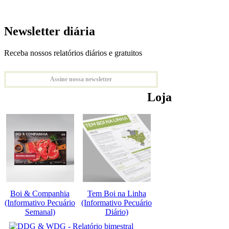
Newsletter diária
Receba nossos relatórios diários e gratuitos
Assine nossa newsletter
Loja
Boi & Companhia
Tem Boi na Linha
(Informativo Pecuário
(Informativo Pecuário
Semanal)
Diário)