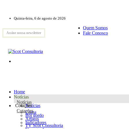
Quinta-feira, 6 de agosto de 2026
Quem Somos
Fale Conosco
Assine nossa newsletter
Home
Notícias
Notícias
Cotações
Notícias
Cotações
Clima
Boi gordo
Artigos
Indicadores
TV Scot Consultoria