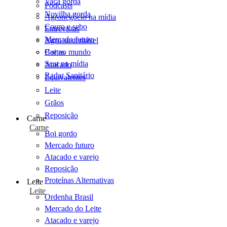
Vaca gorda
Podcasts
Novilha gorda
Agronegócio na mídia
Couro e sebo
Entrevistas
Mercado futuro
Agro sustentável
Cartas
Boi no mundo
Scot na mídia
Atacado
Radar Sanitário
Equivalentes
Leite
Grãos
Reposição
Carne
Carne
Boi gordo
Mercado futuro
Atacado e varejo
Reposição
Proteínas Alternativas
Leite
Leite
Ordenha Brasil
Mercado do Leite
Atacado e varejo