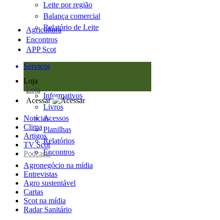
Leite por região
Balança comercial
Relatório de Leite
Agricultura
Encontros
APP Scot
Serviços
Loja
Loja
Informativos
Acessar
Livros
Notícias
Acessos
Clima
Planilhas
Artigos
Relatórios
TV Scot
Encontros
Podcasts
Agronegócio na mídia
Entrevistas
Agro sustentável
Cartas
Scot na mídia
Radar Sanitário