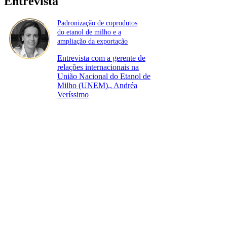
Entrevista
Padronização de coprodutos
do etanol de milho e a
ampliação da exportação
Entrevista com a gerente de
relações internacionais na
União Nacional do Etanol de
Milho (UNEM)., Andréa
Veríssimo