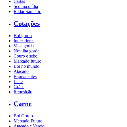
Cartas
Scot na mídia
Radar Sanitário
Cotações
Boi gordo
Indicadores
Vaca gorda
Novilha gorda
Couro e sebo
Mercado futuro
Boi no mundo
Atacado
Equivalentes
Leite
Grãos
Reposição
Carne
Boi Gordo
Mercado Futuro
Atacado e Varejo