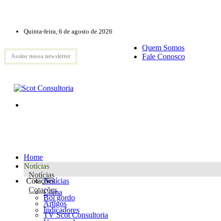
Quinta-feira, 6 de agosto de 2026
Quem Somos
Fale Conosco
Assine nossa newsletter
Home
Notícias
Notícias
Cotações
Notícias
Cotações
Clima
Boi gordo
Artigos
Indicadores
TV Scot Consultoria