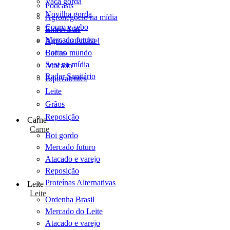
Vaca gorda
Podcasts
Novilha gorda
Agronegócio na mídia
Couro e sebo
Entrevistas
Mercado futuro
Agro sustentável
Cartas
Boi no mundo
Scot na mídia
Atacado
Radar Sanitário
Equivalentes
Leite
Grãos
Reposição
Carne
Carne
Boi gordo
Mercado futuro
Atacado e varejo
Reposição
Proteínas Alternativas
Leite
Leite
Ordenha Brasil
Mercado do Leite
Atacado e varejo