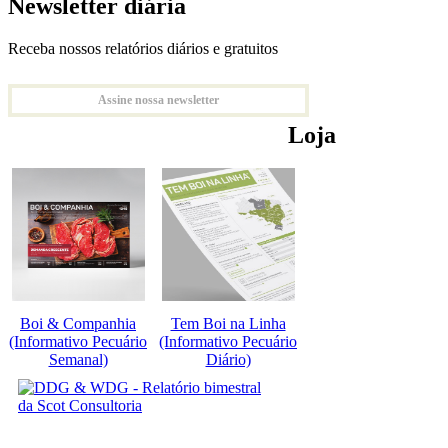
Newsletter diária
Receba nossos relatórios diários e gratuitos
Assine nossa newsletter
Loja
Boi & Companhia
Tem Boi na Linha
(Informativo Pecuário
(Informativo Pecuário
Semanal)
Diário)