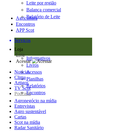
Leite por região
Balança comercial
Relatório de Leite
Agricultura
Encontros
APP Scot
Serviços
Loja
Loja
Informativos
Acessar
Livros
Notícias
Acessos
Clima
Planilhas
Artigos
Relatórios
TV Scot
Encontros
Podcasts
Agronegócio na mídia
Entrevistas
Agro sustentável
Cartas
Scot na mídia
Radar Sanitário