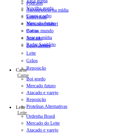
Vaca gorda
Podcasts
Novilha gorda
Agronegócio na mídia
Couro e sebo
Entrevistas
Mercado futuro
Agro sustentável
Cartas
Boi no mundo
Scot na mídia
Atacado
Radar Sanitário
Equivalentes
Leite
Grãos
Reposição
Carne
Carne
Boi gordo
Mercado futuro
Atacado e varejo
Reposição
Proteínas Alternativas
Leite
Leite
Ordenha Brasil
Mercado do Leite
Atacado e varejo