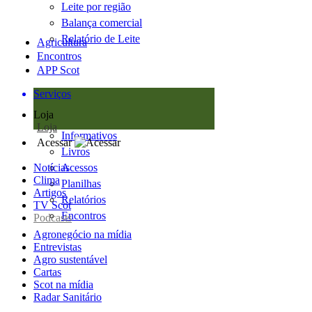
Leite por região
Balança comercial
Relatório de Leite
Agricultura
Encontros
APP Scot
Serviços
Loja
Loja
Informativos
Acessar
Livros
Notícias
Acessos
Clima
Planilhas
Artigos
Relatórios
TV Scot
Encontros
Podcasts
Agronegócio na mídia
Entrevistas
Agro sustentável
Cartas
Scot na mídia
Radar Sanitário