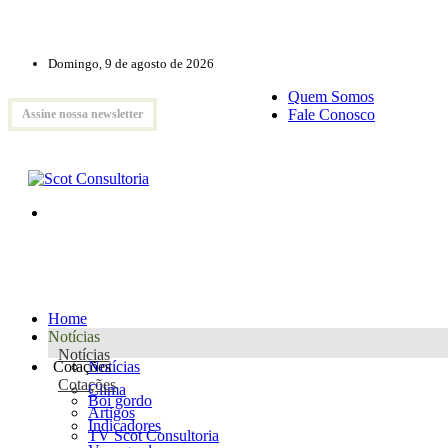
Domingo, 9 de agosto de 2026
Quem Somos
Fale Conosco
Assine nossa newsletter
Home
Notícias
Notícias
Cotações
Notícias
Cotações
Clima
Boi gordo
Artigos
Indicadores
TV Scot Consultoria