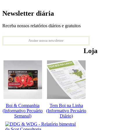
Newsletter diária
Receba nossos relatórios diários e gratuitos
Assine nossa newsletter
Loja
Boi & Companhia
Tem Boi na Linha
(Informativo Pecuário
(Informativo Pecuário
Semanal)
Diário)