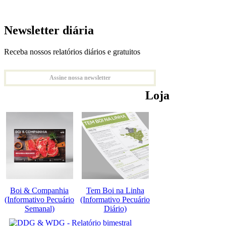
Newsletter diária
Receba nossos relatórios diários e gratuitos
Assine nossa newsletter
Loja
Boi & Companhia
Tem Boi na Linha
(Informativo Pecuário
(Informativo Pecuário
Semanal)
Diário)