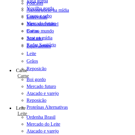
Vaca gorda
Podcasts
Novilha gorda
Agronegócio na mídia
Couro e sebo
Entrevistas
Mercado futuro
Agro sustentável
Cartas
Boi no mundo
Scot na mídia
Atacado
Radar Sanitário
Equivalentes
Leite
Grãos
Reposição
Carne
Carne
Boi gordo
Mercado futuro
Atacado e varejo
Reposição
Proteínas Alternativas
Leite
Leite
Ordenha Brasil
Mercado do Leite
Atacado e varejo