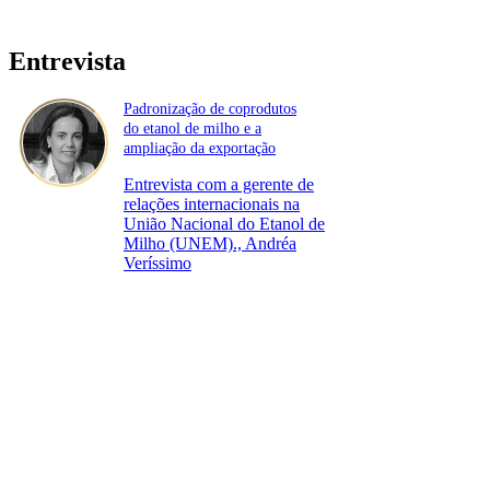
Entrevista
Padronização de coprodutos
do etanol de milho e a
ampliação da exportação
Entrevista com a gerente de
relações internacionais na
União Nacional do Etanol de
Milho (UNEM)., Andréa
Veríssimo