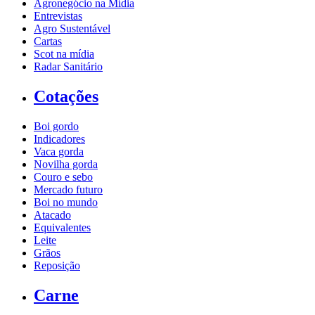
Agronegócio na Mídia
Entrevistas
Agro Sustentável
Cartas
Scot na mídia
Radar Sanitário
Cotações
Boi gordo
Indicadores
Vaca gorda
Novilha gorda
Couro e sebo
Mercado futuro
Boi no mundo
Atacado
Equivalentes
Leite
Grãos
Reposição
Carne