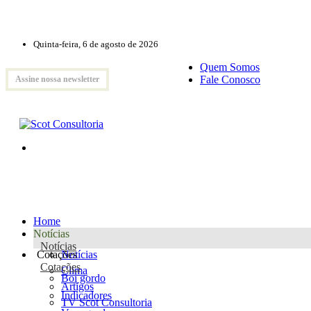
Quinta-feira, 6 de agosto de 2026
Quem Somos
Fale Conosco
Assine nossa newsletter
Home
Notícias
Notícias
Cotações
Notícias
Cotações
Clima
Boi gordo
Artigos
Indicadores
TV Scot Consultoria