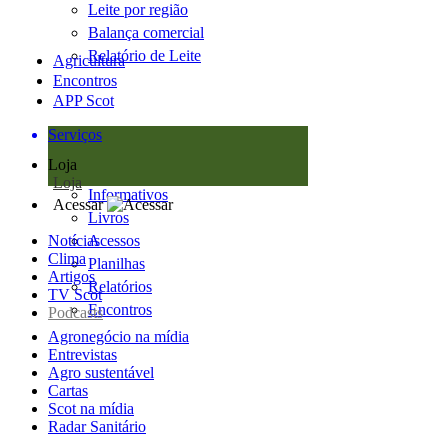
Leite por região
Balança comercial
Relatório de Leite
Agricultura
Encontros
APP Scot
Serviços
Loja
Loja
Informativos
Acessar
Livros
Notícias
Acessos
Clima
Planilhas
Artigos
Relatórios
TV Scot
Encontros
Podcasts
Agronegócio na mídia
Entrevistas
Agro sustentável
Cartas
Scot na mídia
Radar Sanitário