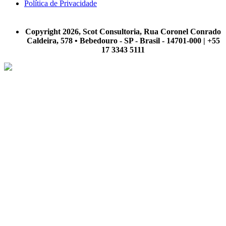
Política de Privacidade
A Scot Consultoria não se responsabiliza por negócios realizados a partir das informações contidas em
nosso site.
Copyright 2026, Scot Consultoria, Rua Coronel Conrado
Caldeira, 578 • Bebedouro - SP - Brasil - 14701-000 | +55
17 3343 5111