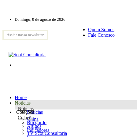
Domingo, 9 de agosto de 2026
Quem Somos
Fale Conosco
Assine nossa newsletter
Home
Notícias
Notícias
Cotações
Notícias
Cotações
Clima
Boi gordo
Artigos
Indicadores
TV Scot Consultoria