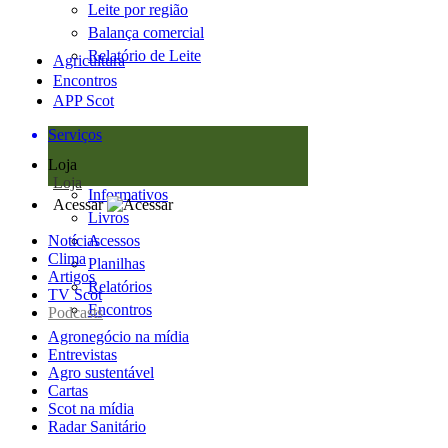
Leite por região
Balança comercial
Relatório de Leite
Agricultura
Encontros
APP Scot
Serviços
Loja
Loja
Informativos
Acessar
Livros
Notícias
Acessos
Clima
Planilhas
Artigos
Relatórios
TV Scot
Encontros
Podcasts
Agronegócio na mídia
Entrevistas
Agro sustentável
Cartas
Scot na mídia
Radar Sanitário