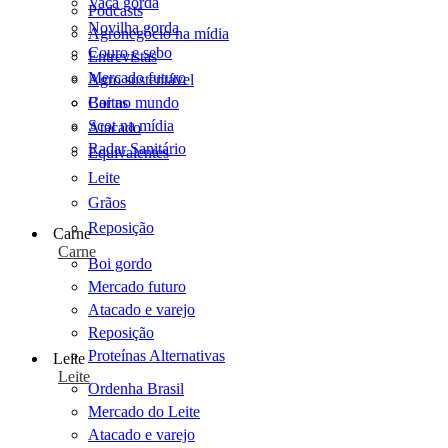
Vaca gorda
Podcasts
Novilha gorda
Agronegócio na mídia
Couro e sebo
Entrevistas
Mercado futuro
Agro sustentável
Cartas
Boi no mundo
Scot na mídia
Atacado
Radar Sanitário
Equivalentes
Leite
Grãos
Reposição
Carne
Carne
Boi gordo
Mercado futuro
Atacado e varejo
Reposição
Proteínas Alternativas
Leite
Leite
Ordenha Brasil
Mercado do Leite
Atacado e varejo