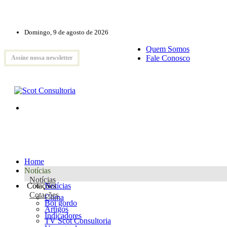
Domingo, 9 de agosto de 2026
Quem Somos
Fale Conosco
Assine nossa newsletter
Home
Notícias
Notícias
Cotações
Notícias
Cotações
Clima
Boi gordo
Artigos
Indicadores
TV Scot Consultoria