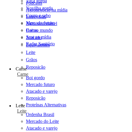
Vaca gorda
Podcasts
Novilha gorda
Agronegócio na mídia
Couro e sebo
Entrevistas
Mercado futuro
Agro sustentável
Cartas
Boi no mundo
Scot na mídia
Atacado
Radar Sanitário
Equivalentes
Leite
Grãos
Reposição
Carne
Carne
Boi gordo
Mercado futuro
Atacado e varejo
Reposição
Proteínas Alternativas
Leite
Leite
Ordenha Brasil
Mercado do Leite
Atacado e varejo