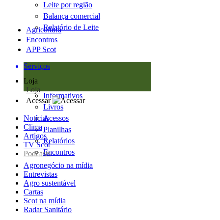
Leite por região
Balança comercial
Relatório de Leite
Agricultura
Encontros
APP Scot
Serviços
Loja
Loja
Informativos
Acessar
Livros
Notícias
Acessos
Clima
Planilhas
Artigos
Relatórios
TV Scot
Encontros
Podcasts
Agronegócio na mídia
Entrevistas
Agro sustentável
Cartas
Scot na mídia
Radar Sanitário