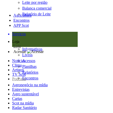
Leite por região
Balança comercial
Relatório de Leite
Agricultura
Encontros
APP Scot
Serviços
Loja
Loja
Informativos
Acessar
Livros
Notícias
Acessos
Clima
Planilhas
Artigos
Relatórios
TV Scot
Encontros
Podcasts
Agronegócio na mídia
Entrevistas
Agro sustentável
Cartas
Scot na mídia
Radar Sanitário