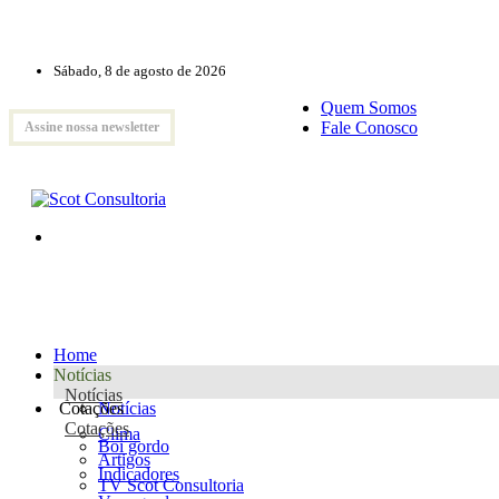
Sábado, 8 de agosto de 2026
Quem Somos
Fale Conosco
Assine nossa newsletter
Home
Notícias
Notícias
Cotações
Notícias
Cotações
Clima
Boi gordo
Artigos
Indicadores
TV Scot Consultoria