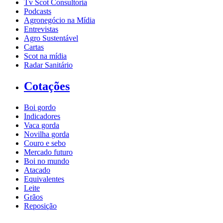
Tv Scot Consultoria
Podcasts
Agronegócio na Mídia
Entrevistas
Agro Sustentável
Cartas
Scot na mídia
Radar Sanitário
Cotações
Boi gordo
Indicadores
Vaca gorda
Novilha gorda
Couro e sebo
Mercado futuro
Boi no mundo
Atacado
Equivalentes
Leite
Grãos
Reposição