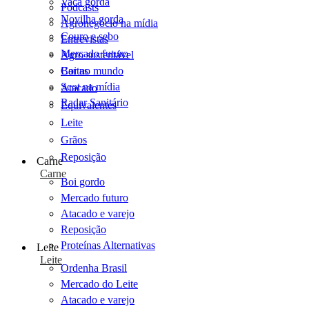
Vaca gorda
Podcasts
Novilha gorda
Agronegócio na mídia
Couro e sebo
Entrevistas
Mercado futuro
Agro sustentável
Cartas
Boi no mundo
Scot na mídia
Atacado
Radar Sanitário
Equivalentes
Leite
Grãos
Reposição
Carne
Carne
Boi gordo
Mercado futuro
Atacado e varejo
Reposição
Proteínas Alternativas
Leite
Leite
Ordenha Brasil
Mercado do Leite
Atacado e varejo