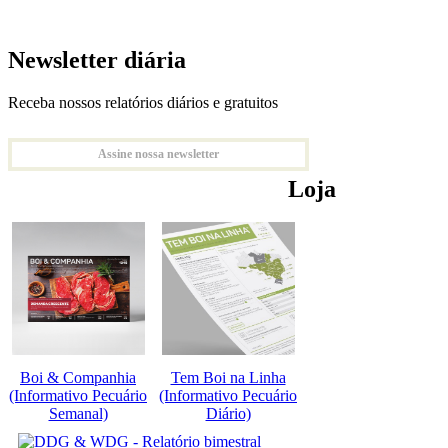
Newsletter diária
Receba nossos relatórios diários e gratuitos
Assine nossa newsletter
Loja
Boi & Companhia
Tem Boi na Linha
(Informativo Pecuário
(Informativo Pecuário
Semanal)
Diário)