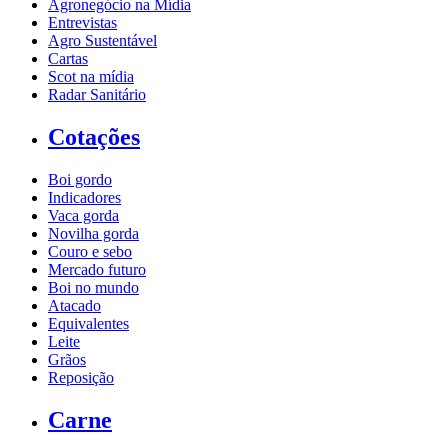
Agronegócio na Mídia
Entrevistas
Agro Sustentável
Cartas
Scot na mídia
Radar Sanitário
Cotações
Boi gordo
Indicadores
Vaca gorda
Novilha gorda
Couro e sebo
Mercado futuro
Boi no mundo
Atacado
Equivalentes
Leite
Grãos
Reposição
Carne