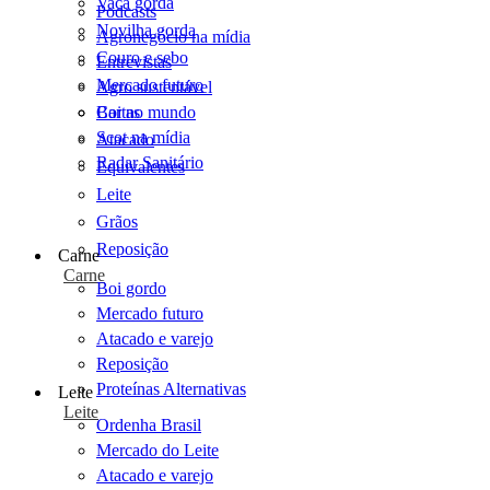
Vaca gorda
Podcasts
Novilha gorda
Agronegócio na mídia
Couro e sebo
Entrevistas
Mercado futuro
Agro sustentável
Cartas
Boi no mundo
Scot na mídia
Atacado
Radar Sanitário
Equivalentes
Leite
Grãos
Reposição
Carne
Carne
Boi gordo
Mercado futuro
Atacado e varejo
Reposição
Proteínas Alternativas
Leite
Leite
Ordenha Brasil
Mercado do Leite
Atacado e varejo