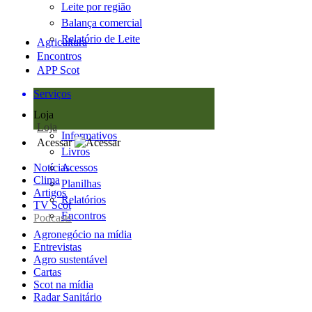
Leite por região
Balança comercial
Relatório de Leite
Agricultura
Encontros
APP Scot
Serviços
Loja
Loja
Informativos
Acessar
Livros
Notícias
Acessos
Clima
Planilhas
Artigos
Relatórios
TV Scot
Encontros
Podcasts
Agronegócio na mídia
Entrevistas
Agro sustentável
Cartas
Scot na mídia
Radar Sanitário