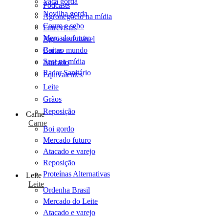
Vaca gorda
Podcasts
Novilha gorda
Agronegócio na mídia
Couro e sebo
Entrevistas
Mercado futuro
Agro sustentável
Cartas
Boi no mundo
Scot na mídia
Atacado
Radar Sanitário
Equivalentes
Leite
Grãos
Reposição
Carne
Carne
Boi gordo
Mercado futuro
Atacado e varejo
Reposição
Proteínas Alternativas
Leite
Leite
Ordenha Brasil
Mercado do Leite
Atacado e varejo