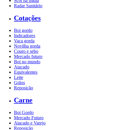
Scot na mídia
Radar Sanitário
Cotações
Boi gordo
Indicadores
Vaca gorda
Novilha gorda
Couro e sebo
Mercado futuro
Boi no mundo
Atacado
Equivalentes
Leite
Grãos
Reposição
Carne
Boi Gordo
Mercado Futuro
Atacado e Varejo
Reposição