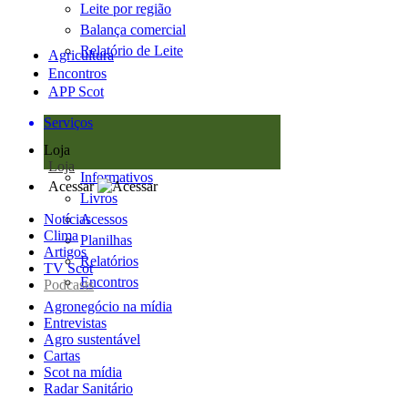
Leite por região
Balança comercial
Relatório de Leite
Agricultura
Encontros
APP Scot
Serviços
Loja
Loja
Informativos
Acessar
Livros
Notícias
Acessos
Clima
Planilhas
Artigos
Relatórios
TV Scot
Encontros
Podcasts
Agronegócio na mídia
Entrevistas
Agro sustentável
Cartas
Scot na mídia
Radar Sanitário