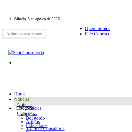
Sábado, 8 de agosto de 2026
Quem Somos
Fale Conosco
Assine nossa newsletter
Home
Notícias
Notícias
Cotações
Notícias
Cotações
Clima
Boi gordo
Artigos
Indicadores
TV Scot Consultoria