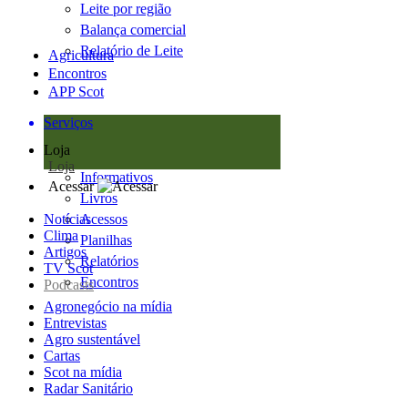
Leite por região
Balança comercial
Relatório de Leite
Agricultura
Encontros
APP Scot
Serviços
Loja
Loja
Informativos
Acessar
Livros
Notícias
Acessos
Clima
Planilhas
Artigos
Relatórios
TV Scot
Encontros
Podcasts
Agronegócio na mídia
Entrevistas
Agro sustentável
Cartas
Scot na mídia
Radar Sanitário