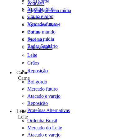
Vaca gorda
Podcasts
Novilha gorda
Agronegócio na mídia
Couro e sebo
Entrevistas
Mercado futuro
Agro sustentável
Cartas
Boi no mundo
Scot na mídia
Atacado
Radar Sanitário
Equivalentes
Leite
Grãos
Reposição
Carne
Carne
Boi gordo
Mercado futuro
Atacado e varejo
Reposição
Proteínas Alternativas
Leite
Leite
Ordenha Brasil
Mercado do Leite
Atacado e varejo