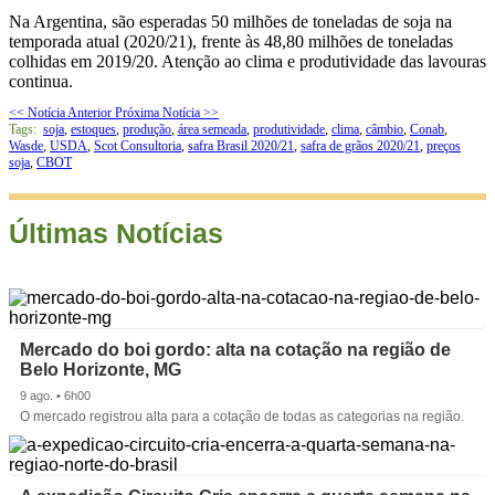
Na Argentina, são esperadas 50 milhões de toneladas de soja na
temporada atual (2020/21), frente às 48,80 milhões de toneladas
colhidas em 2019/20. Atenção ao clima e produtividade das lavouras
continua.
<< Notícia Anterior
Próxima Notícia >>
Tags:
soja
,
estoques
,
produção
,
área semeada
,
produtividade
,
clima
,
câmbio
,
Conab
,
Wasde
,
USDA
,
Scot Consultoria
,
safra Brasil 2020/21
,
safra de grãos 2020/21
,
preços
soja
,
CBOT
Últimas Notícias
Mercado do boi gordo: alta na cotação na região de
Belo Horizonte, MG
9 ago. • 6h00
O mercado registrou alta para a cotação de todas as categorias na região.