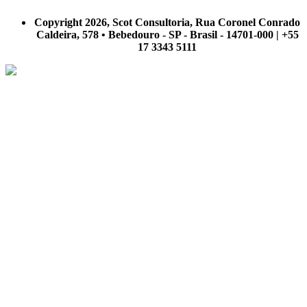
A Scot Consultoria não se responsabiliza por negócios realizados a partir das informações contidas em
nosso site.
Copyright 2026, Scot Consultoria, Rua Coronel Conrado
Caldeira, 578 • Bebedouro - SP - Brasil - 14701-000 | +55
17 3343 5111