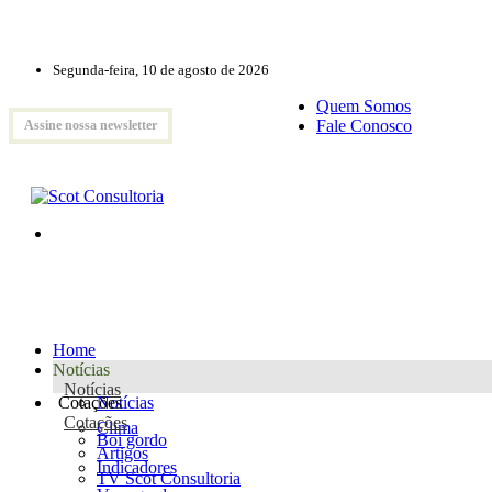
Segunda-feira, 10 de agosto de 2026
Quem Somos
Fale Conosco
Assine nossa newsletter
Home
Notícias
Notícias
Cotações
Notícias
Cotações
Clima
Boi gordo
Artigos
Indicadores
TV Scot Consultoria