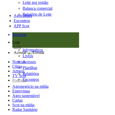
Leite por região
Balança comercial
Relatório de Leite
Agricultura
Encontros
APP Scot
Serviços
Loja
Loja
Informativos
Acessar
Livros
Notícias
Acessos
Clima
Planilhas
Artigos
Relatórios
TV Scot
Encontros
Podcasts
Agronegócio na mídia
Entrevistas
Agro sustentável
Cartas
Scot na mídia
Radar Sanitário