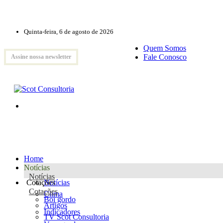
Quinta-feira, 6 de agosto de 2026
Quem Somos
Fale Conosco
Assine nossa newsletter
Home
Notícias
Notícias
Cotações
Notícias
Cotações
Clima
Boi gordo
Artigos
Indicadores
TV Scot Consultoria