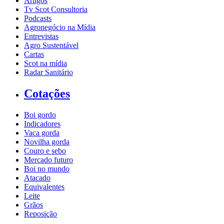
Artigos
Tv Scot Consultoria
Podcasts
Agronegócio na Mídia
Entrevistas
Agro Sustentável
Cartas
Scot na mídia
Radar Sanitário
Cotações
Boi gordo
Indicadores
Vaca gorda
Novilha gorda
Couro e sebo
Mercado futuro
Boi no mundo
Atacado
Equivalentes
Leite
Grãos
Reposição