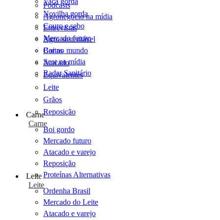
Vaca gorda
Podcasts
Novilha gorda
Agronegócio na mídia
Couro e sebo
Entrevistas
Mercado futuro
Agro sustentável
Cartas
Boi no mundo
Scot na mídia
Atacado
Radar Sanitário
Equivalentes
Leite
Grãos
Reposição
Carne
Carne
Boi gordo
Mercado futuro
Atacado e varejo
Reposição
Proteínas Alternativas
Leite
Leite
Ordenha Brasil
Mercado do Leite
Atacado e varejo