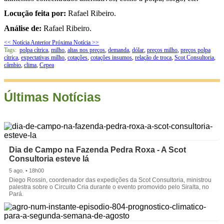
Locução feita por:
Rafael Ribeiro.
Análise de:
Rafael Ribeiro.
<< Notícia Anterior
Próxima Notícia >>
Tags:
polpa cítrica
,
milho
,
altas nos preços
,
demanda
,
dólar
,
preços milho
,
preços polpa
cítrica
,
expectativas milho
,
cotações
,
cotações insumos
,
relação de troca
,
Scot Consultoria
,
câmbio
,
clima
,
Cepea
Últimas Notícias
Dia de Campo na Fazenda Pedra Roxa - A Scot
Consultoria esteve lá
5 ago. • 18h00
Diego Rossin, coordenador das expedições da Scot Consultoria, ministrou
palestra sobre o Circuito Cria durante o evento promovido pelo Siralta, no
Pará.