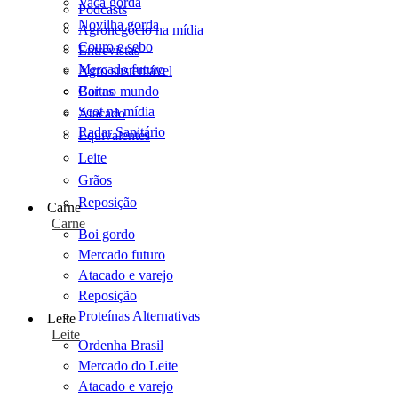
Vaca gorda
Podcasts
Novilha gorda
Agronegócio na mídia
Couro e sebo
Entrevistas
Mercado futuro
Agro sustentável
Cartas
Boi no mundo
Scot na mídia
Atacado
Radar Sanitário
Equivalentes
Leite
Grãos
Reposição
Carne
Carne
Boi gordo
Mercado futuro
Atacado e varejo
Reposição
Proteínas Alternativas
Leite
Leite
Ordenha Brasil
Mercado do Leite
Atacado e varejo