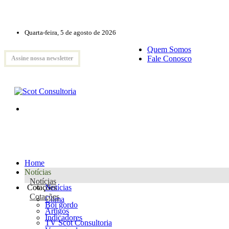
Quarta-feira, 5 de agosto de 2026
Quem Somos
Fale Conosco
Assine nossa newsletter
Home
Notícias
Notícias
Cotações
Notícias
Cotações
Clima
Boi gordo
Artigos
Indicadores
TV Scot Consultoria