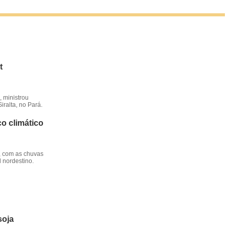
t
 ministrou
iralta, no Pará.
o climático
, com as chuvas
l nordestino.
soja