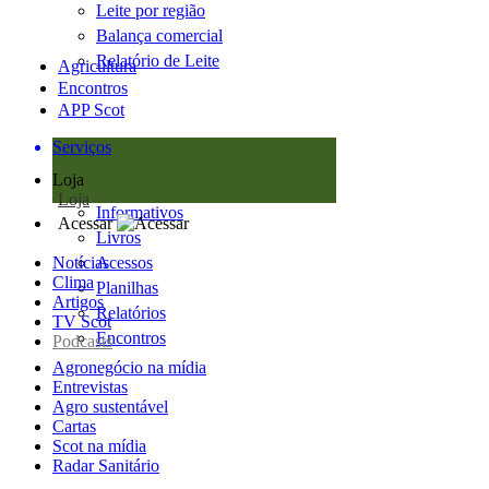
Leite por região
Balança comercial
Relatório de Leite
Agricultura
Encontros
APP Scot
Serviços
Loja
Loja
Informativos
Acessar
Livros
Notícias
Acessos
Clima
Planilhas
Artigos
Relatórios
TV Scot
Encontros
Podcasts
Agronegócio na mídia
Entrevistas
Agro sustentável
Cartas
Scot na mídia
Radar Sanitário