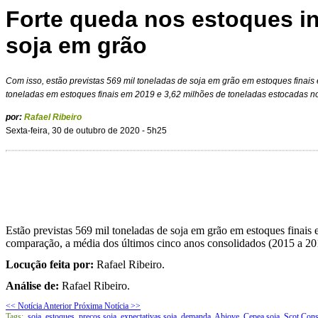
Forte queda nos estoques i
soja em grão
Com isso, estão previstas 569 mil toneladas de soja em grão em estoques finais 
toneladas em estoques finais em 2019 e 3,62 milhões de toneladas estocadas no
por:
Rafael Ribeiro
Sexta-feira, 30 de outubro de 2020 - 5h25
Estão previstas 569 mil toneladas de soja em grão em estoques finais
comparação, a média dos últimos cinco anos consolidados (2015 a 2019
Locução feita por:
Rafael Ribeiro.
Análise de:
Rafael Ribeiro.
<< Notícia Anterior
Próxima Notícia >>
Tags:
soja
,
estoques
,
preços soja
,
expectativas soja
,
demanda
,
Abiove
,
Cepea soja
,
Scot Cons