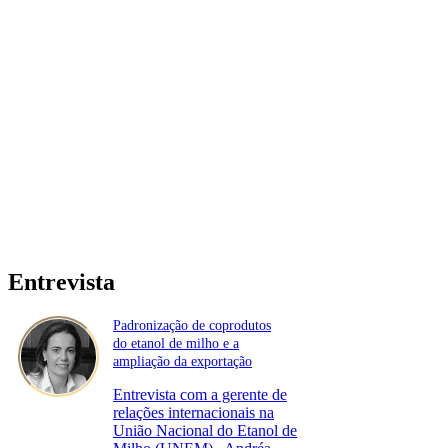
Entrevista
Padronização de coprodutos
do etanol de milho e a
ampliação da exportação
Entrevista com a gerente de
relações internacionais na
União Nacional do Etanol de