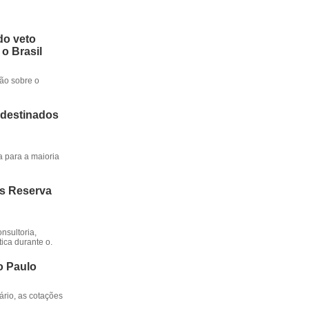
do veto
 o Brasil
ção sobre o
 destinados
a para a maioria
os Reserva
nsultoria,
ica durante o.
o Paulo
rio, as cotações