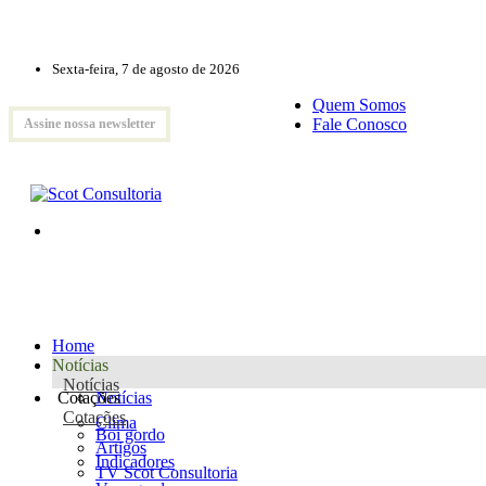
Sexta-feira, 7 de agosto de 2026
Quem Somos
Fale Conosco
Assine nossa newsletter
Home
Notícias
Notícias
Cotações
Notícias
Cotações
Clima
Boi gordo
Artigos
Indicadores
TV Scot Consultoria