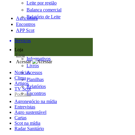
Leite por região
Balança comercial
Relatório de Leite
Agricultura
Encontros
APP Scot
Serviços
Loja
Loja
Informativos
Acessar
Livros
Notícias
Acessos
Clima
Planilhas
Artigos
Relatórios
TV Scot
Encontros
Podcasts
Agronegócio na mídia
Entrevistas
Agro sustentável
Cartas
Scot na mídia
Radar Sanitário