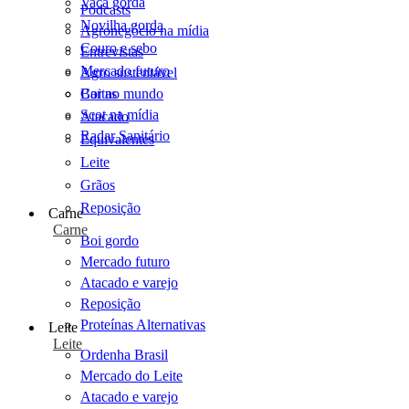
Vaca gorda
Podcasts
Novilha gorda
Agronegócio na mídia
Couro e sebo
Entrevistas
Mercado futuro
Agro sustentável
Cartas
Boi no mundo
Scot na mídia
Atacado
Radar Sanitário
Equivalentes
Leite
Grãos
Reposição
Carne
Carne
Boi gordo
Mercado futuro
Atacado e varejo
Reposição
Proteínas Alternativas
Leite
Leite
Ordenha Brasil
Mercado do Leite
Atacado e varejo