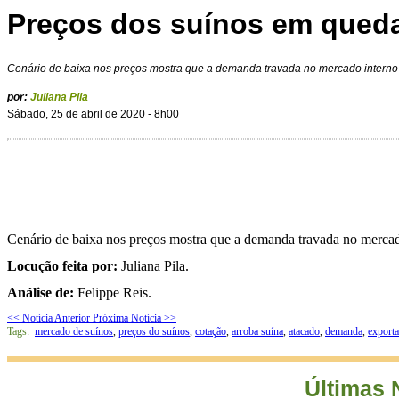
Preços dos suínos em qued
Cenário de baixa nos preços mostra que a demanda travada no mercado interno 
por:
Juliana Pila
Sábado, 25 de abril de 2020 - 8h00
Cenário de baixa nos preços mostra que a demanda travada no mercado
Locução feita por:
Juliana Pila.
Análise de:
Felippe Reis.
<< Notícia Anterior
Próxima Notícia >>
Tags:
mercado de suínos
,
preços do suínos
,
cotação
,
arroba suína
,
atacado
,
demanda
,
exporta
Últimas 