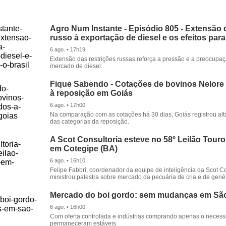
Agro Num Instante - Episódio 805 - Extensão 
russo à exportação de diesel e os efeitos para
6 ago. • 17h19
Extensão das restrições russas reforça a pressão e a preocupa
mercado de diesel.
Fique Sabendo - Cotações de bovinos Nelore
à reposição em Goiás
6 ago. • 17h00
Na comparação com as cotações há 30 dias, Goiás registrou alt
das categorias da reposição.
A Scot Consultoria esteve no 58º Leilão Tour
em Cotegipe (BA)
6 ago. • 16h10
Felipe Fabbri, coordenador da equipe de inteligência da Scot Co
ministrou palestra sobre mercado da pecuária de cria e de genét
Mercado do boi gordo: sem mudanças em Sã
6 ago. • 16h00
Com oferta controlada e indústrias comprando apenas o necessá
permaneceram estáveis.