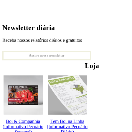
Newsletter diária
Receba nossos relatórios diários e gratuitos
Assine nossa newsletter
Loja
Boi & Companhia
Tem Boi na Linha
(Informativo Pecuário
(Informativo Pecuário
Semanal)
Diário)