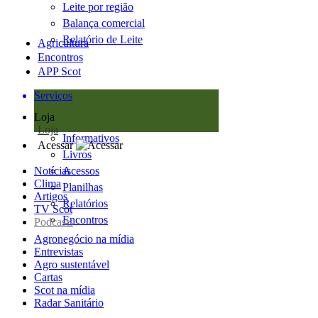
Leite por região
Balança comercial
Relatório de Leite
Agricultura
Encontros
APP Scot
Serviços
Loja
Loja
Informativos
Acessar
Livros
Notícias
Acessos
Clima
Planilhas
Artigos
Relatórios
TV Scot
Encontros
Podcasts
Agronegócio na mídia
Entrevistas
Agro sustentável
Cartas
Scot na mídia
Radar Sanitário