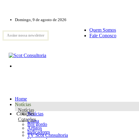
Domingo, 9 de agosto de 2026
Quem Somos
Fale Conosco
Assine nossa newsletter
Home
Notícias
Notícias
Cotações
Notícias
Cotações
Clima
Boi gordo
Artigos
Indicadores
TV Scot Consultoria