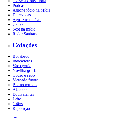
Tv Scot Consultoria
Podcasts
Agronegócio na Mídia
Entrevistas
Agro Sustentável
Cartas
Scot na mídia
Radar Sanitário
Cotações
Boi gordo
Indicadores
Vaca gorda
Novilha gorda
Couro e sebo
Mercado futuro
Boi no mundo
Atacado
Equivalentes
Leite
Grãos
Reposição