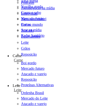
Vaca gorda
Podcasts
Novilha gorda
Agronegócio na mídia
Couro e sebo
Entrevistas
Mercado futuro
Agro sustentável
Cartas
Boi no mundo
Scot na mídia
Atacado
Radar Sanitário
Equivalentes
Leite
Grãos
Reposição
Carne
Carne
Boi gordo
Mercado futuro
Atacado e varejo
Reposição
Proteínas Alternativas
Leite
Leite
Ordenha Brasil
Mercado do Leite
Atacado e varejo