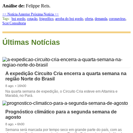
Análise de:
Felippe Reis.
<< Notícia Anterior
Próxima Notícia >>
Tags:
boi gordo
,
cotação
,
frigorífico
,
arroba do boi gordo
,
oferta
,
demanda
,
coronavírus
,
Scot Consultoria
Últimas Notícias
A expedição Circuito Cria encerra a quarta semana na
região Norte do Brasil
8 ago. • 16h00
Na quarta semana de expedição, o Circuito Cria esteve em Altamira e
Marabá, no Pará.
Prognóstico climático para a segunda semana de
agosto
8 ago. • 6h00
Semana será marcada por tempo seco em grande parte do país, com as