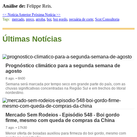
Análise de:
Felippe Reis.
<< Notícia Anterior
Próxima Notícia >>
Tags:
mercado
,
preço
,
arroba
,
boi
,
boi gordo
,
pecuária de corte
,
Scot Consultoria
Últimas Notícias
Prognóstico climático para a segunda semana de
agosto
8 ago. • 6h00
Semana será marcada por tempo seco em grande parte do país, com as
chuvas significativas concentradas na Região Sul e em trechos do litoral
nordestino.
Mercado Sem Rodeios - Episódio 548 - Boi gordo
firme, mesmo com queda de compras da China
7 ago. • 17h30
Menor oferta de boiadas auxiliou para firmeza do boi gordo, mesmo com