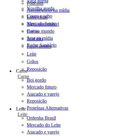
Vaca gorda
Podcasts
Novilha gorda
Agronegócio na mídia
Couro e sebo
Entrevistas
Mercado futuro
Agro sustentável
Cartas
Boi no mundo
Scot na mídia
Atacado
Radar Sanitário
Equivalentes
Leite
Grãos
Reposição
Carne
Carne
Boi gordo
Mercado futuro
Atacado e varejo
Reposição
Proteínas Alternativas
Leite
Leite
Ordenha Brasil
Mercado do Leite
Atacado e varejo