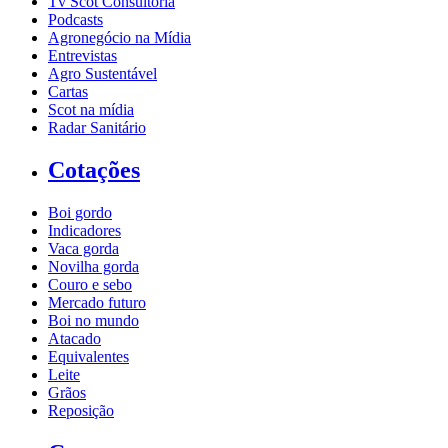
Tv Scot Consultoria
Podcasts
Agronegócio na Mídia
Entrevistas
Agro Sustentável
Cartas
Scot na mídia
Radar Sanitário
Cotações
Boi gordo
Indicadores
Vaca gorda
Novilha gorda
Couro e sebo
Mercado futuro
Boi no mundo
Atacado
Equivalentes
Leite
Grãos
Reposição