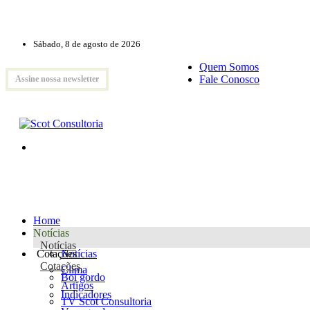
Sábado, 8 de agosto de 2026
Quem Somos
Fale Conosco
Assine nossa newsletter
Home
Notícias
Notícias
Cotações
Notícias
Cotações
Clima
Boi gordo
Artigos
Indicadores
TV Scot Consultoria