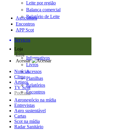
Leite por região
Balança comercial
Relatório de Leite
Agricultura
Encontros
APP Scot
Serviços
Loja
Loja
Informativos
Acessar
Livros
Notícias
Acessos
Clima
Planilhas
Artigos
Relatórios
TV Scot
Encontros
Podcasts
Agronegócio na mídia
Entrevistas
Agro sustentável
Cartas
Scot na mídia
Radar Sanitário