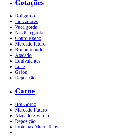
Cotações
Boi gordo
Indicadores
Vaca gorda
Novilha gorda
Couro e sebo
Mercado futuro
Boi no mundo
Atacado
Equivalentes
Leite
Grãos
Reposição
Carne
Boi Gordo
Mercado Futuro
Atacado e Varejo
Reposição
Proteínas Alternativas