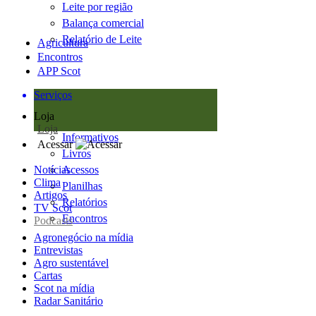
Leite por região
Balança comercial
Relatório de Leite
Agricultura
Encontros
APP Scot
Serviços
Loja
Loja
Informativos
Acessar
Livros
Notícias
Acessos
Clima
Planilhas
Artigos
Relatórios
TV Scot
Encontros
Podcasts
Agronegócio na mídia
Entrevistas
Agro sustentável
Cartas
Scot na mídia
Radar Sanitário