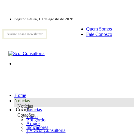
Segunda-feira, 10 de agosto de 2026
Quem Somos
Fale Conosco
Assine nossa newsletter
Home
Notícias
Notícias
Cotações
Notícias
Cotações
Clima
Boi gordo
Artigos
Indicadores
TV Scot Consultoria