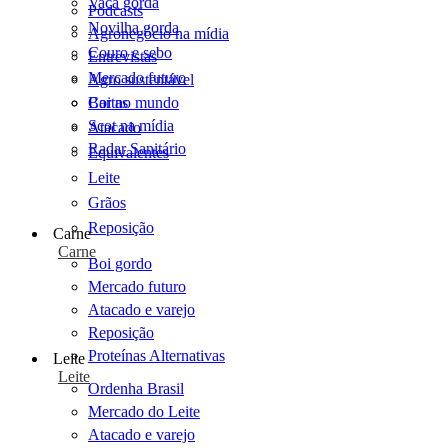
Vaca gorda
Podcasts
Novilha gorda
Agronegócio na mídia
Couro e sebo
Entrevistas
Mercado futuro
Agro sustentável
Cartas
Boi no mundo
Scot na mídia
Atacado
Radar Sanitário
Equivalentes
Leite
Grãos
Reposição
Carne
Carne
Boi gordo
Mercado futuro
Atacado e varejo
Reposição
Proteínas Alternativas
Leite
Leite
Ordenha Brasil
Mercado do Leite
Atacado e varejo