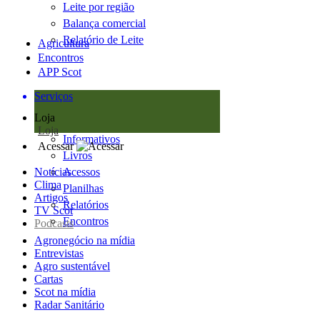
Leite por região
Balança comercial
Relatório de Leite
Agricultura
Encontros
APP Scot
Serviços
Loja
Loja
Informativos
Acessar
Livros
Notícias
Acessos
Clima
Planilhas
Artigos
Relatórios
TV Scot
Encontros
Podcasts
Agronegócio na mídia
Entrevistas
Agro sustentável
Cartas
Scot na mídia
Radar Sanitário