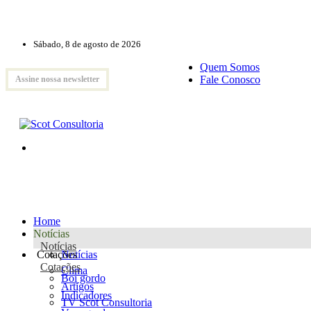
Sábado, 8 de agosto de 2026
Quem Somos
Fale Conosco
Assine nossa newsletter
Home
Notícias
Notícias
Cotações
Notícias
Cotações
Clima
Boi gordo
Artigos
Indicadores
TV Scot Consultoria