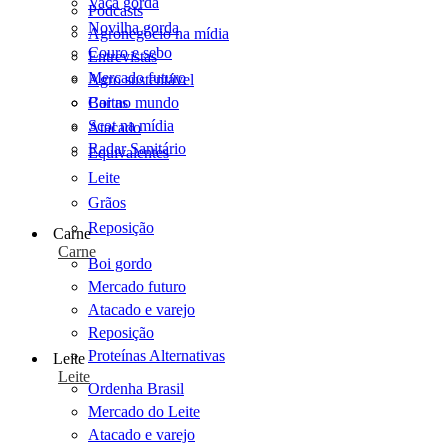
Vaca gorda
Podcasts
Novilha gorda
Agronegócio na mídia
Couro e sebo
Entrevistas
Mercado futuro
Agro sustentável
Cartas
Boi no mundo
Scot na mídia
Atacado
Radar Sanitário
Equivalentes
Leite
Grãos
Reposição
Carne
Carne
Boi gordo
Mercado futuro
Atacado e varejo
Reposição
Proteínas Alternativas
Leite
Leite
Ordenha Brasil
Mercado do Leite
Atacado e varejo