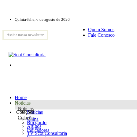
Quinta-feira, 6 de agosto de 2026
Quem Somos
Fale Conosco
Assine nossa newsletter
Home
Notícias
Notícias
Cotações
Notícias
Cotações
Clima
Boi gordo
Artigos
Indicadores
TV Scot Consultoria