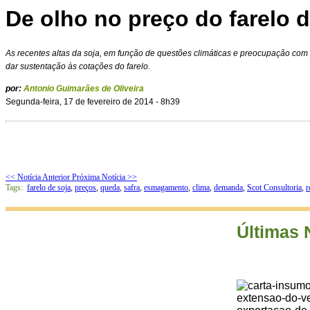
De olho no preço do farelo d
As recentes altas da soja, em função de questões climáticas e preocupação com
dar sustentação às cotações do farelo.
por:
Antonio Guimarães de Oliveira
Segunda-feira, 17 de fevereiro de 2014 - 8h39
<< Notícia Anterior
Próxima Notícia >>
Tags:
farelo de soja
,
preços
,
queda
,
safra
,
esmagamento
,
clima
,
demanda
,
Scot Consultoria
,
r
Últimas 