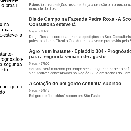
Extensão das restrições russas reforça a pressão e a preocupa
mercado de diesel.
Dia de Campo na Fazenda Pedra Roxa - A Sco
Consultoria esteve lá
5 ago. • 18h00
Diego Rossin, coordenador das expedições da Scot Consultoria,
palestra sobre o Circuito Cria durante o evento promovido pelo S
Agro Num Instante - Episódio 804 - Prognóstic
para a segunda semana de agosto
5 ago. • 17h00
Semana será marcada por tempo seco em grande parte do país
significativas concentradas na Região Sul e em trechos do litora
A cotação do boi gordo continua subindo
5 ago. • 14h42
Boi gordo e “boi china” sobem em São Paulo.