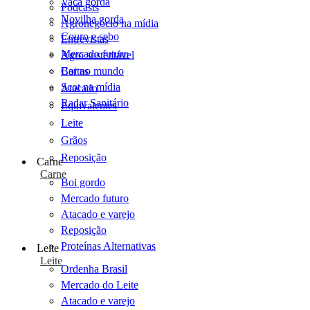
Vaca gorda
Podcasts
Novilha gorda
Agronegócio na mídia
Couro e sebo
Entrevistas
Mercado futuro
Agro sustentável
Cartas
Boi no mundo
Scot na mídia
Atacado
Radar Sanitário
Equivalentes
Leite
Grãos
Reposição
Carne
Carne
Boi gordo
Mercado futuro
Atacado e varejo
Reposição
Proteínas Alternativas
Leite
Leite
Ordenha Brasil
Mercado do Leite
Atacado e varejo