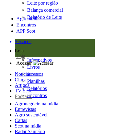
Leite por região
Balança comercial
Relatório de Leite
Agricultura
Encontros
APP Scot
Serviços
Loja
Loja
Informativos
Acessar
Livros
Notícias
Acessos
Clima
Planilhas
Artigos
Relatórios
TV Scot
Encontros
Podcasts
Agronegócio na mídia
Entrevistas
Agro sustentável
Cartas
Scot na mídia
Radar Sanitário