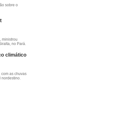
ção sobre o
t
 ministrou
iralta, no Pará.
o climático
, com as chuvas
l nordestino.