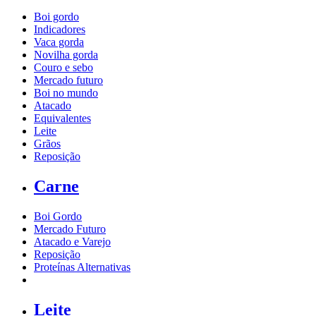
Boi gordo
Indicadores
Vaca gorda
Novilha gorda
Couro e sebo
Mercado futuro
Boi no mundo
Atacado
Equivalentes
Leite
Grãos
Reposição
Carne
Boi Gordo
Mercado Futuro
Atacado e Varejo
Reposição
Proteínas Alternativas
Leite