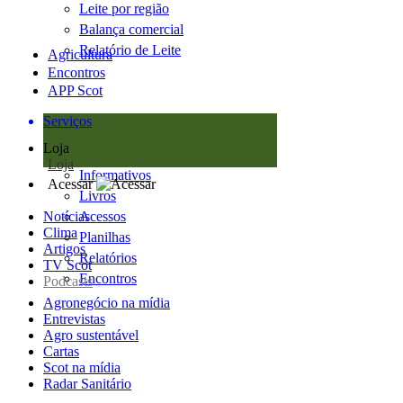
Leite por região
Balança comercial
Relatório de Leite
Agricultura
Encontros
APP Scot
Serviços
Loja
Loja
Informativos
Acessar
Livros
Notícias
Acessos
Clima
Planilhas
Artigos
Relatórios
TV Scot
Encontros
Podcasts
Agronegócio na mídia
Entrevistas
Agro sustentável
Cartas
Scot na mídia
Radar Sanitário