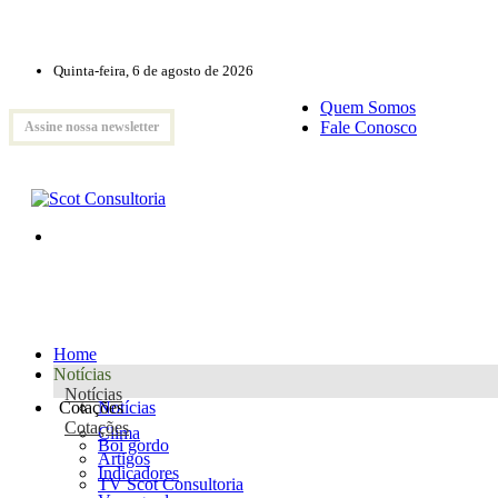
Quinta-feira, 6 de agosto de 2026
Quem Somos
Fale Conosco
Assine nossa newsletter
Home
Notícias
Notícias
Cotações
Notícias
Cotações
Clima
Boi gordo
Artigos
Indicadores
TV Scot Consultoria