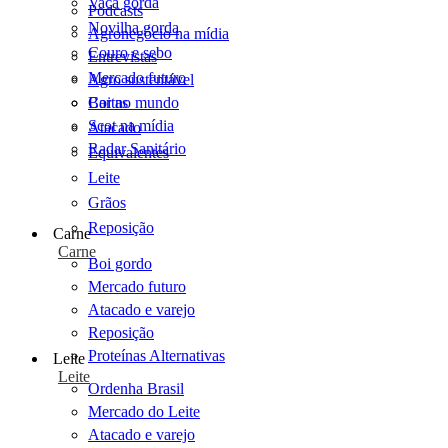
Vaca gorda
Podcasts
Novilha gorda
Agronegócio na mídia
Couro e sebo
Entrevistas
Mercado futuro
Agro sustentável
Cartas
Boi no mundo
Scot na mídia
Atacado
Radar Sanitário
Equivalentes
Leite
Grãos
Reposição
Carne
Carne
Boi gordo
Mercado futuro
Atacado e varejo
Reposição
Proteínas Alternativas
Leite
Leite
Ordenha Brasil
Mercado do Leite
Atacado e varejo