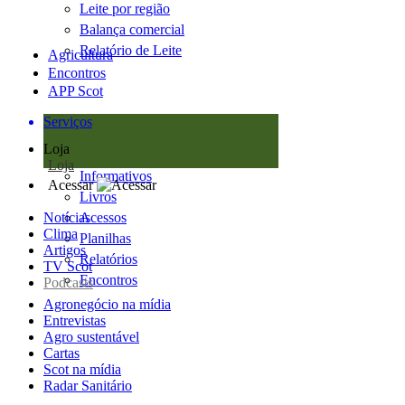
Leite por região
Balança comercial
Relatório de Leite
Agricultura
Encontros
APP Scot
Serviços
Loja
Loja
Informativos
Acessar
Livros
Notícias
Acessos
Clima
Planilhas
Artigos
Relatórios
TV Scot
Encontros
Podcasts
Agronegócio na mídia
Entrevistas
Agro sustentável
Cartas
Scot na mídia
Radar Sanitário