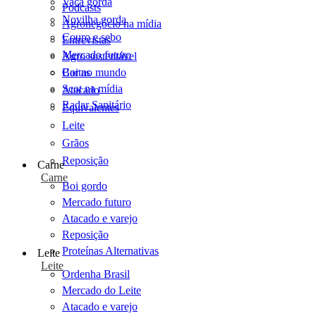
Vaca gorda
Podcasts
Novilha gorda
Agronegócio na mídia
Couro e sebo
Entrevistas
Mercado futuro
Agro sustentável
Cartas
Boi no mundo
Scot na mídia
Atacado
Radar Sanitário
Equivalentes
Leite
Grãos
Reposição
Carne
Carne
Boi gordo
Mercado futuro
Atacado e varejo
Reposição
Proteínas Alternativas
Leite
Leite
Ordenha Brasil
Mercado do Leite
Atacado e varejo