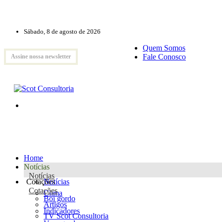
Sábado, 8 de agosto de 2026
Quem Somos
Fale Conosco
Assine nossa newsletter
Home
Notícias
Notícias
Cotações
Notícias
Cotações
Clima
Boi gordo
Artigos
Indicadores
TV Scot Consultoria