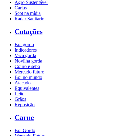
Agro Sustentável
Cartas
Scot na mídia
Radar Sanitário
Cotações
Boi gordo
Indicadores
Vaca gorda
Novilha gorda
Couro e sebo
Mercado futuro
Boi no mundo
Atacado
Equivalentes
Leite
Grãos
Reposição
Carne
Boi Gordo
Mercado Futuro