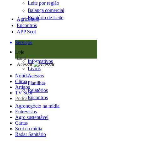
Leite por região
Balança comercial
Relatório de Leite
Agricultura
Encontros
APP Scot
Serviços
Loja
Loja
Informativos
Acessar
Livros
Notícias
Acessos
Clima
Planilhas
Artigos
Relatórios
TV Scot
Encontros
Podcasts
Agronegócio na mídia
Entrevistas
Agro sustentável
Cartas
Scot na mídia
Radar Sanitário