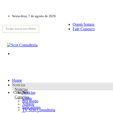
Sexta-feira, 7 de agosto de 2026
Quem Somos
Fale Conosco
Assine nossa newsletter
Home
Notícias
Notícias
Cotações
Notícias
Cotações
Clima
Boi gordo
Artigos
Indicadores
TV Scot Consultoria