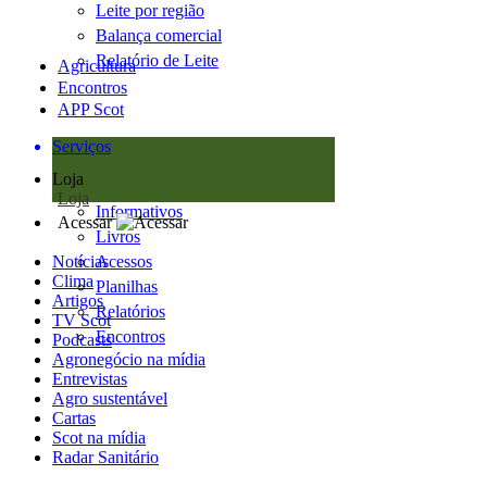
Leite por região
Balança comercial
Relatório de Leite
Agricultura
Encontros
APP Scot
Serviços
Loja
Loja
Informativos
Acessar
Livros
Notícias
Acessos
Clima
Planilhas
Artigos
Relatórios
TV Scot
Encontros
Podcasts
Agronegócio na mídia
Entrevistas
Agro sustentável
Cartas
Scot na mídia
Radar Sanitário