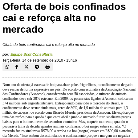
Oferta de bois confinados
cai e reforça alta no
mercado
Oferta de bois confinados cai e reforça alta no mercado
por:
Equipe Scot Consultoria
Terça-feira, 14 de setembro de 2010 - 15h16
Num ano de oferta já escassa de boi para abate pelos frigoríficos, o confinamento de gado
deve recuar de forma expressiva no país. De acordo com estimativa da Associação Nacional
dos Confinadores (Assocon), considerando seus 50 associados, o número de animais
confinados deve cair 20% este ano. Em 2009, os pecuaristas ligados à Assocon colocaram
374 mil bois sob engorda intensiva. Extrapolando para todo o mercado do Brasil, o
confinamento deve recuar ainda mais, cerca de 30%, de 1,9 milhão de animais para 1,3
milhão de cabeças, de acordo com Ricardo Merola, presidente da Assocon. Ele explica que
uma das razões para a queda é que entre abril e junho o mercado futuro sinalizava preços
baixos para o boi nos meses de setembro e outubro. Mas, naquele momento, quando o
pecuarista tinha de decidir quantos animais confinaria, o boi magro estava em alta. “O
mercado futuro sinalizava R$78,00 a arroba e o boi (magro) estava em R$90,00 a arroba”,
diz Merola. “Isso acabou desestimulando o confinamento porque a margem era negativa