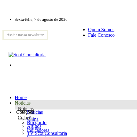
Sexta-feira, 7 de agosto de 2026
Quem Somos
Fale Conosco
Assine nossa newsletter
Home
Notícias
Notícias
Cotações
Notícias
Cotações
Clima
Boi gordo
Artigos
Indicadores
TV Scot Consultoria