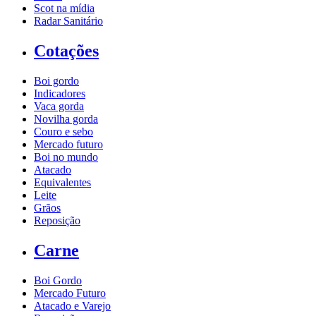
Scot na mídia
Radar Sanitário
Cotações
Boi gordo
Indicadores
Vaca gorda
Novilha gorda
Couro e sebo
Mercado futuro
Boi no mundo
Atacado
Equivalentes
Leite
Grãos
Reposição
Carne
Boi Gordo
Mercado Futuro
Atacado e Varejo