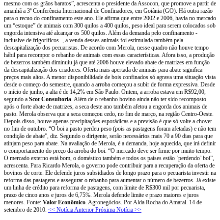
mesmo com os grãos baratos”, acrescenta o presidente da Assocon, que promove a partir de
amanhã a 3ª Conferência Internacional de Confinadores, em Goiânia (GO). Há outra razão
para o recuo do confinamento este ano. Ele afirma que entre 2002 e 2006, havia no mercado
um “estoque” de animais com 300 quilos a 400 quilos, peso ideal para serem colocados sob
engorda intensiva até alcançar os 500 quilos. Além da demanda pelo confinamento -
inclusive de frigoríficos -, a venda desses animais foi estimulada também pela
descapitalização dos pecuaristas. De acordo com Merola, nesse quadro não houve tempo
hábil para recompor o rebanho de animais com essas características. Afora isso, a produção
de bezerros também diminuiu já que até 2006 houve elevado abate de matrizes em função
da descapitalização dos criadores. Oferta mais apertada de animais para abate significa
preços mais altos. A menor disponibilidade de bois confinados só agrava uma situação vista
desde o começo do semestre, quando a arroba começou a subir de forma expressiva. Desde
o início de junho, a alta é de 14,2% em São Paulo. Ontem, a arroba estava em R$92,00,
segundo a
Scot Consultoria
. Além de o rebanho bovino ainda não ter sido recomposto
após o forte abate de matrizes, a seca deste ano também afetou a engorda dos animais de
pasto. Merola observa que a seca começou cedo, no fim de março, na região Centro-Oeste.
Depois disso, houve apenas precipitações esporádicas e a previsão é que só volte a chover
no fim de outubro. “O boi a pasto perdeu peso (pois as pastagens foram afetadas) e não tem
condição de abate”, diz. Segundo o dirigente, serão necessários mais 70 a 90 dias para que
atinjam peso para abate. Na avaliação de Merola, é a demanda, hoje aquecida, que irá definir
o comportamento do preço da arroba do boi. “O mercado deve ser firme por muito tempo.
O mercado externo está bom, o doméstico também e todos os países estão ‘perdendo’ boi”,
acrescenta. Para Ricardo Merola, o governo pode contribuir para a recuperação da oferta de
bovinos de corte. Ele defende juros subsidiados de longo prazo para o pecuarista investir na
reforma das pastagens e assegurar o rebanho para aumentar o número de bezerros. Já existe
um linha de crédito para reforma de pastagens, com limite de R$300 mil por pecuarista,
prazo de cinco anos e juros de 6,75%. Merola defende limite e prazo maiores e juros
menores. Fonte:
Valor Econômico
. Agronegócios. Por Alda Rocha do Amaral. 14 de
setembro de 2010.
<< Notícia Anterior
Próxima Notícia >>