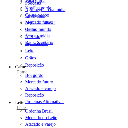
Vaca gorda
Podcasts
Novilha gorda
Agronegócio na mídia
Couro e sebo
Entrevistas
Mercado futuro
Agro sustentável
Cartas
Boi no mundo
Scot na mídia
Atacado
Radar Sanitário
Equivalentes
Leite
Grãos
Reposição
Carne
Carne
Boi gordo
Mercado futuro
Atacado e varejo
Reposição
Proteínas Alternativas
Leite
Leite
Ordenha Brasil
Mercado do Leite
Atacado e varejo