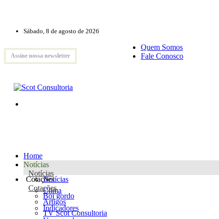
Sábado, 8 de agosto de 2026
Quem Somos
Fale Conosco
Assine nossa newsletter
Home
Notícias
Notícias
Cotações
Notícias
Cotações
Clima
Boi gordo
Artigos
Indicadores
TV Scot Consultoria