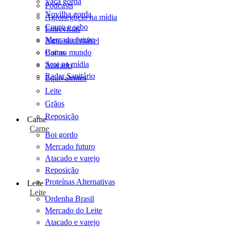
Vaca gorda
Podcasts
Novilha gorda
Agronegócio na mídia
Couro e sebo
Entrevistas
Mercado futuro
Agro sustentável
Cartas
Boi no mundo
Scot na mídia
Atacado
Radar Sanitário
Equivalentes
Leite
Grãos
Reposição
Carne
Carne
Boi gordo
Mercado futuro
Atacado e varejo
Reposição
Proteínas Alternativas
Leite
Leite
Ordenha Brasil
Mercado do Leite
Atacado e varejo