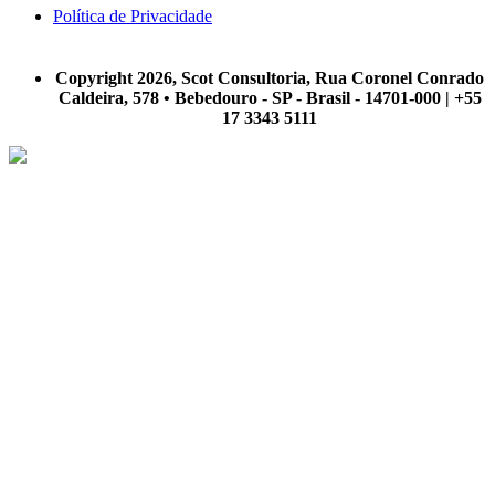
Política de Privacidade
A Scot Consultoria não se responsabiliza por negócios realizados a partir das informações contidas em
nosso site.
Copyright 2026, Scot Consultoria, Rua Coronel Conrado
Caldeira, 578 • Bebedouro - SP - Brasil - 14701-000 | +55
17 3343 5111