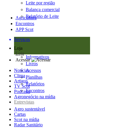
Leite por região
Balança comercial
Relatório de Leite
Agricultura
Encontros
APP Scot
Serviços
Loja
Loja
Informativos
Acessar
Livros
Notícias
Acessos
Clima
Planilhas
Artigos
Relatórios
TV Scot
Encontros
Podcasts
Agronegócio na mídia
Entrevistas
Agro sustentável
Cartas
Scot na mídia
Radar Sanitário