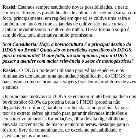
Rasiel:
Estamos sempre estudando novas possibilidades, e neste
contexto, diferentes possibilidades de culturas de segunda safra, com
foco, principalmente, em regiões em que só se cultiva uma safra e,
também, em anos em que as janelas de cultivo são mais curtas e
acabam inviabilizando o cultivo do milho. Dessa forma o sorgo é,
sem dúvida, uma alternativa muito promissora.
Scot Consultoria: Hoje, a bovinocultura é o principal destino do
DDGS no Brasil? Quais são os benefícios específicos do DDGS
para o ruminante? O que falta, na sua opinião, para o DDGS
passar a atender com maior relevância o setor de monogástricos?
Rasiel:
O DDGS pode ser utilizado para várias espécies, e os
ruminantes demandam uma quantidade significativa do DDGS no
país, assim como os principais
players
brasileiros produtores de aves
e suínos.
Os principais motivos do DDGS se encaixar muito bem na dieta dos
bovinos são: 60,0% da proteína bruta é PNDR (proteína não
degradável no rúmen), também conhecida como proteína
by pass
;
teor de extrato etéreo ajustado para garantir elevadas inclusões e
consumo voluntário às formulações, fibra de alta digestibilidade,
elevada concentração de macro e microminerais, destaque para o
fósforo, livre de contaminantes, de excelente palatabilidade e
aceitação pelos animais.