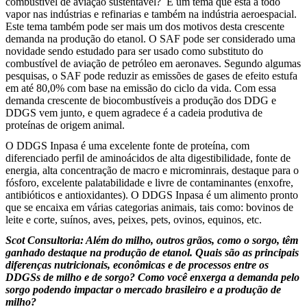
combustível de aviação sustentável? É um tema que está a todo
vapor nas indústrias e refinarias e também na indústria aeroespacial.
Este tema também pode ser mais um dos motivos desta crescente
demanda na produção do etanol. O SAF pode ser considerado uma
novidade sendo estudado para ser usado como substituto do
combustível de aviação de petróleo em aeronaves. Segundo algumas
pesquisas, o SAF pode reduzir as emissões de gases de efeito estufa
em até 80,0% com base na emissão do ciclo da vida. Com essa
demanda crescente de biocombustíveis a produção dos DDG e
DDGS vem junto, e quem agradece é a cadeia produtiva de
proteínas de origem animal.
O DDGS Inpasa é uma excelente fonte de proteína, com
diferenciado perfil de aminoácidos de alta digestibilidade, fonte de
energia, alta concentração de macro e microminrais, destaque para o
fósforo, excelente palatabilidade e livre de contaminantes (enxofre,
antibióticos e antioxidantes). O DDGS Inpasa é um alimento pronto
que se encaixa em várias categorias animais, tais como: bovinos de
leite e corte, suínos, aves, peixes, pets, ovinos, equinos, etc.
Scot Consultoria: Além do milho, outros grãos, como o sorgo, têm
ganhado destaque na produção de etanol. Quais são as principais
diferenças nutricionais, econômicas e de processos entre os
DDGSs de milho e de sorgo? Como você enxerga a demanda pelo
sorgo podendo impactar o mercado brasileiro e a produção de
milho?