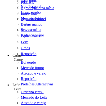
Vaca gorda
Podcasts
Novilha gorda
Agronegócio na mídia
Couro e sebo
Entrevistas
Mercado futuro
Agro sustentável
Cartas
Boi no mundo
Scot na mídia
Atacado
Radar Sanitário
Equivalentes
Leite
Grãos
Reposição
Carne
Carne
Boi gordo
Mercado futuro
Atacado e varejo
Reposição
Proteínas Alternativas
Leite
Leite
Ordenha Brasil
Mercado do Leite
Atacado e varejo