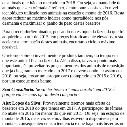
os animais que irão ao mercado em 2018. Ou seja, a quantidade de
animais que será ofertada é reflexo, dentre outras coisas, do nível
tecnológico utilizado nos animais na estação e monta de 2016. Resta
agora reduzir ao máximo índices como mortalidade nos pós
desmama e maximizar o ganho de peso destes bezerros.
Para o recriador/terminador, pensando no estoque da fazenda que foi
adquirido a partir de 2015, em preços historicamente elevados, resta
acelerar a terminação destes animais, encurtar o ciclo o máximo
possível.
O retorno sobre o investimento é produto, também, do tempo em
que este animal fica na fazenda. Além disso, talvez o ponto mais
importante, é aproveitar os preços menores dos animais de reposição
que já chegaram ao mercado em 2017 e devem continuar assim em
2018, ou seja, trocar um estoque caro (comprado em 2015 e 2016),
por um estoque mais barato.
Scot Consultoria:
Se vai ter bezerro “mais barato” em 2018 é
porque vai ter mais oferta desta categoria?
Alex Lopes da Silva:
Provavelmente teremos mais oferta de
bezerros em 2018 do que temos em 2017. A participação de fêmeas
no abate em 2016 foi menor do que em 2015. Ou seja, na estação de
monta de 2016, mais vacas e novilhas estiveram disponíveis para
monta e, consequentemente, a tendência é que haja mais bezerros no