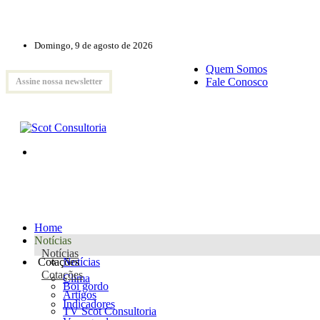
Domingo, 9 de agosto de 2026
Quem Somos
Fale Conosco
Assine nossa newsletter
Home
Notícias
Notícias
Cotações
Notícias
Cotações
Clima
Boi gordo
Artigos
Indicadores
TV Scot Consultoria