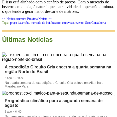
E isso está alinhado com o cenário de preços. Com o mercado do
bezerro em queda, é natural que a atratividade da operação diminua,
o que tende a gerar maior descarte de matrizes.
<< Notícia Anterior
Próxima Notícia >>
Tags:
preço da arroba
,
mercado do boi
,
bezerro
,
entrevista
,
evento
,
Scot Consultoria
Últimas Notícias
A expedição Circuito Cria encerra a quarta semana na
região Norte do Brasil
8 ago. • 16h00
Na quarta semana de expedição, o Circuito Cria esteve em Altamira e
Marabá, no Pará.
Prognóstico climático para a segunda semana de
agosto
8 ago. • 6h00
Semana será marcada por tempo seco em grande parte do país, com as