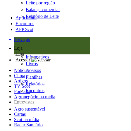
Leite por região
Balança comercial
Relatório de Leite
Agricultura
Encontros
APP Scot
Serviços
Loja
Loja
Informativos
Acessar
Livros
Notícias
Acessos
Clima
Planilhas
Artigos
Relatórios
TV Scot
Encontros
Podcasts
Agronegócio na mídia
Entrevistas
Agro sustentável
Cartas
Scot na mídia
Radar Sanitário