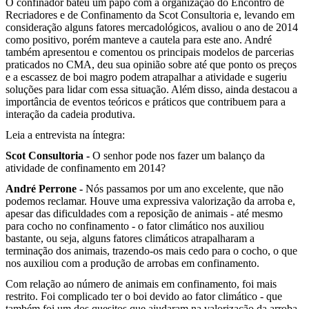
O confinador bateu um papo com a organização do Encontro de
Recriadores e de Confinamento da Scot Consultoria e, levando em
consideração alguns fatores mercadológicos, avaliou o ano de 2014
como positivo, porém manteve a cautela para este ano. André
também apresentou e comentou os principais modelos de parcerias
praticados no CMA, deu sua opinião sobre até que ponto os preços
e a escassez de boi magro podem atrapalhar a atividade e sugeriu
soluções para lidar com essa situação. Além disso, ainda destacou a
importância de eventos teóricos e práticos que contribuem para a
interação da cadeia produtiva.
Leia a entrevista na íntegra:
Scot Consultoria -
O senhor pode nos fazer um balanço da
atividade de confinamento em 2014?
André Perrone -
Nós passamos por um ano excelente, que não
podemos reclamar. Houve uma expressiva valorização da arroba e,
apesar das dificuldades com a reposição de animais - até mesmo
para cocho no confinamento - o fator climático nos auxiliou
bastante, ou seja, alguns fatores climáticos atrapalharam a
terminação dos animais, trazendo-os mais cedo para o cocho, o que
nos auxiliou com a produção de arrobas em confinamento.
Com relação ao número de animais em confinamento, foi mais
restrito. Foi complicado ter o boi devido ao fator climático - que
também foi um dos quesitos que ajudaram na valorização da arroba.