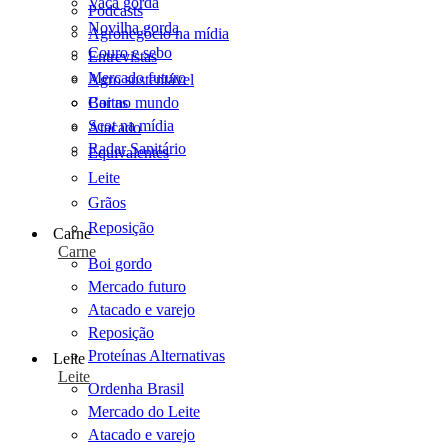
Vaca gorda
Podcasts
Novilha gorda
Agronegócio na mídia
Couro e sebo
Entrevistas
Mercado futuro
Agro sustentável
Cartas
Boi no mundo
Scot na mídia
Atacado
Radar Sanitário
Equivalentes
Leite
Grãos
Reposição
Carne
Carne
Boi gordo
Mercado futuro
Atacado e varejo
Reposição
Proteínas Alternativas
Leite
Leite
Ordenha Brasil
Mercado do Leite
Atacado e varejo