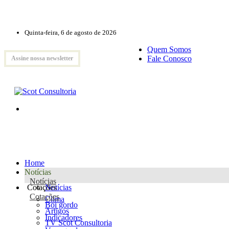
Quinta-feira, 6 de agosto de 2026
Quem Somos
Fale Conosco
Assine nossa newsletter
Home
Notícias
Notícias
Cotações
Notícias
Cotações
Clima
Boi gordo
Artigos
Indicadores
TV Scot Consultoria