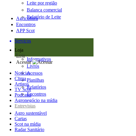
Leite por região
Balança comercial
Relatório de Leite
Agricultura
Encontros
APP Scot
Serviços
Loja
Loja
Informativos
Acessar
Livros
Notícias
Acessos
Clima
Planilhas
Artigos
Relatórios
TV Scot
Encontros
Podcasts
Agronegócio na mídia
Entrevistas
Agro sustentável
Cartas
Scot na mídia
Radar Sanitário