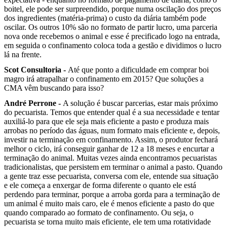
boitel, ele pode ser surpreendido, porque numa oscilação dos preços
dos ingredientes (matéria-prima) o custo da diária também pode
oscilar. Os outros 10% são no formato de partir lucro, uma parceria
nova onde recebemos o animal e esse é precificado logo na entrada,
em seguida o confinamento coloca toda a gestão e dividimos o lucro
lá na frente.
Scot Consultoria -
Até que ponto a dificuldade em comprar boi
magro irá atrapalhar o confinamento em 2015? Que soluções a
CMA vêm buscando para isso?
André Perrone -
A solução é buscar parcerias, estar mais próximo
do pecuarista. Temos que entender qual é a sua necessidade e tentar
auxiliá-lo para que ele seja mais eficiente a pasto e produza mais
arrobas no período das águas, num formato mais eficiente e, depois,
investir na terminação em confinamento. Assim, o produtor fechará
melhor o ciclo, irá conseguir ganhar de 12 a 18 meses e encurtar a
terminação do animal. Muitas vezes ainda encontramos pecuaristas
tradicionalistas, que persistem em terminar o animal a pasto. Quando
a gente traz esse pecuarista, conversa com ele, entende sua situação
e ele começa a enxergar de forma diferente o quanto ele está
perdendo para terminar, porque a arroba gorda para a terminação de
um animal é muito mais caro, ele é menos eficiente a pasto do que
quando comparado ao formato de confinamento. Ou seja, o
pecuarista se torna muito mais eficiente, ele tem uma rotatividade