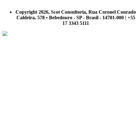
A Scot Consultoria não se responsabiliza por negócios realizados a partir das informações contidas em
nosso site.
Copyright 2026, Scot Consultoria, Rua Coronel Conrado
Caldeira, 578 • Bebedouro - SP - Brasil - 14701-000 | +55
17 3343 5111