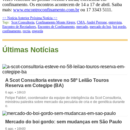
confinamento. Os encontros acontecem de 14 a 17 de abril. Saiba
mais:
www.encontroconfinamento.com.br
ou 17 3343 5111.
<< Notícia Anterior
Próxima Notícia >>
Tags:
Scot Consultoria
,
Confinamento Monte Alegre
,
CMA
,
André Perrone
,
entrevista
,
Encontro de Recriadores
,
Encontro de Confinamento
,
mercado
,
mercado do boi
,
boi gordo
,
confinamento
,
recria
,
engorda
Últimas Notícias
A Scot Consultoria esteve no 58º Leilão Touros
Reserva em Cotegipe (BA)
6 ago. • 16h10
Felipe Fabbri, coordenador da equipe de inteligência da Scot Consultoria,
ministrou palestra sobre mercado da pecuária de cria e de genética durante
o.
Mercado do boi gordo: sem mudanças em São Paulo
6 ago. • 16h00