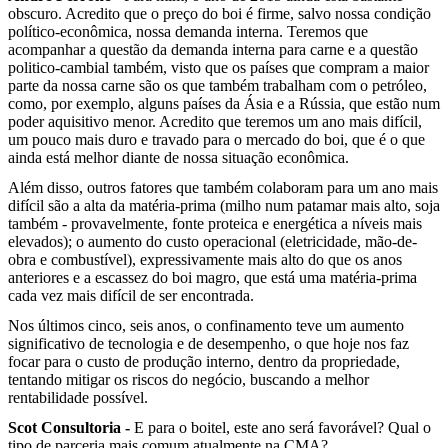
obscuro. Acredito que o preço do boi é firme, salvo nossa condição
político-econômica, nossa demanda interna. Teremos que
acompanhar a questão da demanda interna para carne e a questão
politico-cambial também, visto que os países que compram a maior
parte da nossa carne são os que também trabalham com o petróleo,
como, por exemplo, alguns países da Ásia e a Rússia, que estão num
poder aquisitivo menor. Acredito que teremos um ano mais difícil,
um pouco mais duro e travado para o mercado do boi, que é o que
ainda está melhor diante de nossa situação econômica.
Além disso, outros fatores que também colaboram para um ano mais
difícil são a alta da matéria-prima (milho num patamar mais alto, soja
também - provavelmente, fonte proteica e energética a níveis mais
elevados); o aumento do custo operacional (eletricidade, mão-de-
obra e combustível), expressivamente mais alto do que os anos
anteriores e a escassez do boi magro, que está uma matéria-prima
cada vez mais difícil de ser encontrada.
Nos últimos cinco, seis anos, o confinamento teve um aumento
significativo de tecnologia e de desempenho, o que hoje nos faz
focar para o custo de produção interno, dentro da propriedade,
tentando mitigar os riscos do negócio, buscando a melhor
rentabilidade possível.
Scot Consultoria -
E para o boitel, este ano será favorável? Qual o
tipo de parceria mais comum atualmente na CMA?