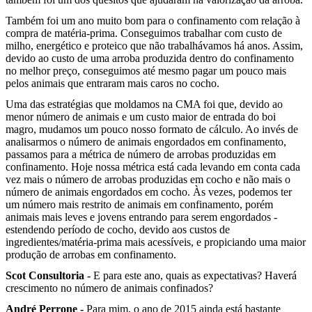
Também foi um ano muito bom para o confinamento com relação à
compra de matéria-prima. Conseguimos trabalhar com custo de
milho, energético e proteico que não trabalhávamos há anos. Assim,
devido ao custo de uma arroba produzida dentro do confinamento
no melhor preço, conseguimos até mesmo pagar um pouco mais
pelos animais que entraram mais caros no cocho.
Uma das estratégias que moldamos na CMA foi que, devido ao
menor número de animais e um custo maior de entrada do boi
magro, mudamos um pouco nosso formato de cálculo. Ao invés de
analisarmos o número de animais engordados em confinamento,
passamos para a métrica de número de arrobas produzidas em
confinamento. Hoje nossa métrica está cada levando em conta cada
vez mais o número de arrobas produzidas em cocho e não mais o
número de animais engordados em cocho. Às vezes, podemos ter
um número mais restrito de animais em confinamento, porém
animais mais leves e jovens entrando para serem engordados -
estendendo período de cocho, devido aos custos de
ingredientes/matéria-prima mais acessíveis, e propiciando uma maior
produção de arrobas em confinamento.
Scot Consultoria -
E para este ano, quais as expectativas? Haverá
crescimento no número de animais confinados?
André Perrone -
Para mim, o ano de 2015 ainda está bastante