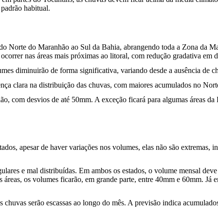
 padrão habitual.
 do Norte do Maranhão ao Sul da Bahia, abrangendo toda a Zona da Mat
rer nas áreas mais próximas ao litoral, com redução gradativa em dir
olumes diminuirão de forma significativa, variando desde a ausência d
ça clara na distribuição das chuvas, com maiores acumulados no Norte 
ão, com desvios de até 50mm. A exceção ficará para algumas áreas da 
stados, apesar de haver variações nos volumes, elas não são extremas, 
ulares e mal distribuídas. Em ambos os estados, o volume mensal de
s áreas, os volumes ficarão, em grande parte, entre 40mm e 60mm. Já
as chuvas serão escassas ao longo do mês. A previsão indica acumulad