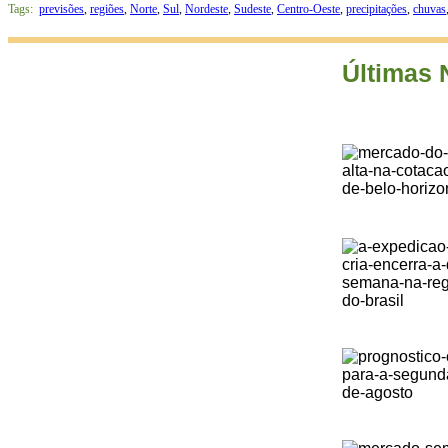
Tags:
previsões
,
regiões
,
Norte
,
Sul
,
Nordeste
,
Sudeste
,
Centro-Oeste
,
precipitações
,
chuvas
Últimas 