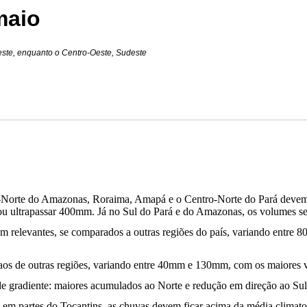
maio
este, enquanto o Centro-Oeste, Sudeste
o-Norte do Amazonas, Roraima, Amapá e o Centro-Norte do Pará devem 
u ultrapassar 400mm. Já no Sul do Pará e do Amazonas, os volumes s
m relevantes, se comparados a outras regiões do país, variando entr
aos de outras regiões, variando entre 40mm e 130mm, com os maiores 
 de gradiente: maiores acumulados ao Norte e redução em direção ao Sul
em partes do Tocantins, as chuvas devem ficar acima da média climat