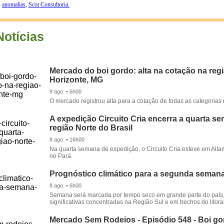
,
anomalias
,
Scot Consultoria.
Notícias
Mercado do boi gordo: alta na cotação na reg
Horizonte, MG
9 ago. • 6h00
O mercado registrou alta para a cotação de todas as categorias 
A expedição Circuito Cria encerra a quarta s
região Norte do Brasil
8 ago. • 16h00
Na quarta semana de expedição, o Circuito Cria esteve em Alta
no Pará.
Prognóstico climático para a segunda seman
8 ago. • 6h00
Semana será marcada por tempo seco em grande parte do país
significativas concentradas na Região Sul e em trechos do litora
Mercado Sem Rodeios - Episódio 548 - Boi gor