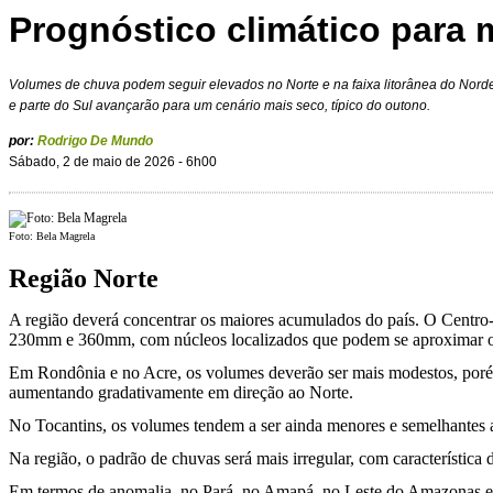
Prognóstico climático para 
Volumes de chuva podem seguir elevados no Norte e na faixa litorânea do Nord
e parte do Sul avançarão para um cenário mais seco, típico do outono.
por:
Rodrigo De Mundo
Sábado, 2 de maio de 2026 - 6h00
Foto: Bela Magrela
Região Norte
A região deverá concentrar os maiores acumulados do país. O Centr
230mm e 360mm, com núcleos localizados que podem se aproximar o
Em Rondônia e no Acre, os volumes deverão ser mais modestos, poré
aumentando gradativamente em direção ao Norte.
No Tocantins, os volumes tendem a ser ainda menores e semelhantes 
Na região, o padrão de chuvas será mais irregular, com característica
Em termos de anomalia, no Pará, no Amapá, no Leste do Amazonas e 