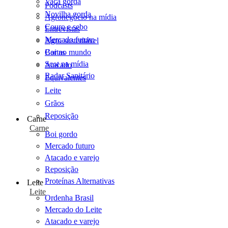
Vaca gorda
Podcasts
Novilha gorda
Agronegócio na mídia
Couro e sebo
Entrevistas
Mercado futuro
Agro sustentável
Cartas
Boi no mundo
Scot na mídia
Atacado
Radar Sanitário
Equivalentes
Leite
Grãos
Reposição
Carne
Carne
Boi gordo
Mercado futuro
Atacado e varejo
Reposição
Proteínas Alternativas
Leite
Leite
Ordenha Brasil
Mercado do Leite
Atacado e varejo