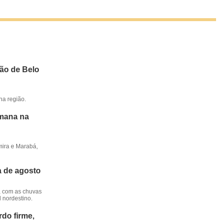
ião de Belo
na região.
emana na
mira e Marabá,
a de agosto
, com as chuvas
l nordestino.
do firme,