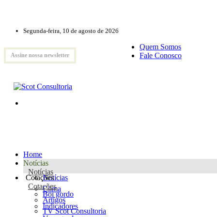
Segunda-feira, 10 de agosto de 2026
Quem Somos
Fale Conosco
Assine nossa newsletter
Home
Notícias
Notícias
Cotações
Notícias
Cotações
Clima
Boi gordo
Artigos
Indicadores
TV Scot Consultoria