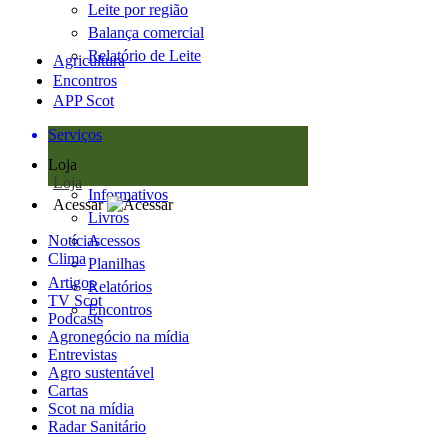
Leite por região
Balança comercial
Relatório de Leite
Agricultura
Encontros
APP Scot
Serviços
Loja
Loja
Informativos
Acessar
Livros
Notícias
Acessos
Clima
Planilhas
Artigos
Relatórios
TV Scot
Encontros
Podcasts
Agronegócio na mídia
Entrevistas
Agro sustentável
Cartas
Scot na mídia
Radar Sanitário