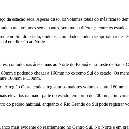
o da estação seca. Apesar disso, os volumes totais do mês ficarão den
 grande parte, volumes semelhantes, sem muita diferença entre os est
lmente no Sul do estado, onde os acumulados podem se aproximar de 
ual em direção ao Norte.
res, contudo, nas áreas mais ao Norte do Paraná e no Leste de Santa C
ntre 80mm e podendo chegar a 160mm no extremo Sul do estado. Os me
r entre 100mm e 130mm.
 A região Oeste tende a registrar os maiores volumes, entre 160mm 
mais elevados na maior parte do estado, em torno de 200mm, com var
tro do padrão habitual, enquanto o Rio Grande do Sul pode registrar 
vanço mais evidente do resfriamento no Centro-Sul. No Norte e em gr