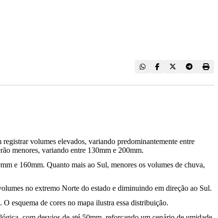
registrar volumes elevados, variando predominantemente entre
erão menores, variando entre 130mm e 200mm.
e 80mm e 160mm. Quanto mais ao Sul, menores os volumes de chuva,
volumes no extremo Norte do estado e diminuindo em direção ao Sul.
. O esquema de cores no mapa ilustra essa distribuição.
ológica, com desvios de até 50mm, reforçando um cenário de umidade