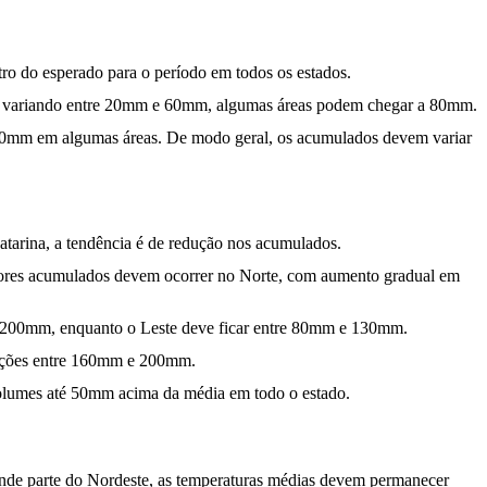
tro do esperado para o período em todos os estados.
ados, variando entre 20mm e 60mm, algumas áreas podem chegar a 80mm.
130mm em algumas áreas. De modo geral, os acumulados devem variar
atarina, a tendência é de redução nos acumulados.
nores acumulados devem ocorrer no Norte, com aumento gradual em
e 200mm, enquanto o Leste deve ficar entre 80mm e 130mm.
iações entre 160mm e 200mm.
volumes até 50mm acima da média em todo o estado.
ande parte do Nordeste, as temperaturas médias devem permanecer