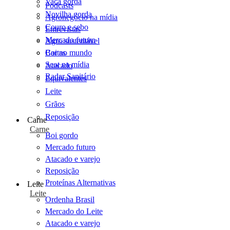
Vaca gorda
Podcasts
Novilha gorda
Agronegócio na mídia
Couro e sebo
Entrevistas
Mercado futuro
Agro sustentável
Cartas
Boi no mundo
Scot na mídia
Atacado
Radar Sanitário
Equivalentes
Leite
Grãos
Reposição
Carne
Carne
Boi gordo
Mercado futuro
Atacado e varejo
Reposição
Proteínas Alternativas
Leite
Leite
Ordenha Brasil
Mercado do Leite
Atacado e varejo