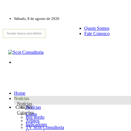
Sábado, 8 de agosto de 2026
Quem Somos
Fale Conosco
Assine nossa newsletter
Home
Notícias
Notícias
Cotações
Notícias
Cotações
Clima
Boi gordo
Artigos
Indicadores
TV Scot Consultoria