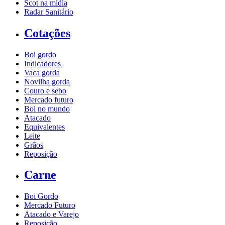
Scot na mídia
Radar Sanitário
Cotações
Boi gordo
Indicadores
Vaca gorda
Novilha gorda
Couro e sebo
Mercado futuro
Boi no mundo
Atacado
Equivalentes
Leite
Grãos
Reposição
Carne
Boi Gordo
Mercado Futuro
Atacado e Varejo
Reposição