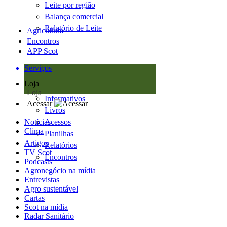
Leite por região
Balança comercial
Relatório de Leite
Agricultura
Encontros
APP Scot
Serviços
Loja
Loja
Informativos
Acessar
Livros
Notícias
Acessos
Clima
Planilhas
Artigos
Relatórios
TV Scot
Encontros
Podcasts
Agronegócio na mídia
Entrevistas
Agro sustentável
Cartas
Scot na mídia
Radar Sanitário