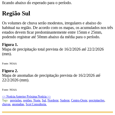
ficando abaixo do esperado para o período.
Região Sul
Os volumes de chuva serão modestos, irregulares e abaixo do
habitual na região. De acordo com os mapas, os acumulados nos três
estados devem ficar predominantemente entre 15mm e 25mm,
podendo registrar até 50mm abaixo da média para o período.
Figura 1.
Mapa de precipitação total prevista de 16/2/2026 até 22/2/2026
(mm).
Fonte: NOAA
Figura 2.
Mapa de anomalias de precipitação prevista de 16/2/2026 até
22/2/2026 (mm).
Fonte: NOAA
<< Notícia Anterior
Próxima Notícia >>
Tags:
previsões
,
regiões
,
Norte
,
Sul
,
Nordeste
,
Sudeste
,
Centro-Oeste
,
precipitações
,
chuvas
,
anomalias
,
Scot Consultoria.