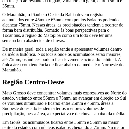
em relação ao restante da região, variando em geral, entre 15mm e
35mm.
O Maranhão, o Piauí e o Oeste da Bahia devem registrar
acumulados entre 45mm e 65mm, com pontos isolados podendo
alcançar 75mm. Nessas áreas, as precipitações tendem a ocorrer de
forma bem distribuída. Somado às boas perspectivas para o
Tocantins, a região do Matopiba como um todo deve ter uma
semana bem abastecida de chuvas.
De maneira geral, toda a região tende a apresentar volumes dentro
da média histórica. Nos locais onde os acumulados serão maiores,
até 75mm, os índices podem ficar levemente acima do habitual. A
única área com tendência de ficar abaixo da média é o Noroeste do
Maranhão.
Região Centro-Oeste
Mato Grosso deve concentrar volumes mais expressivos ao Norte do
estado, variando entre 55mm e 75mm, ao avançar em direção ao Sul
os volumes diminuirão e ficarão entre 25mm e 45mm, áreas a
Sudoeste do estado tendem a ter os menores volumes de
precipitação, nessa área, a expectativa é de chuvas abaixo da média.
Em Goiás, os acumulados ficarão entre 35mm e 55mm na maior
parte do estado, com núcleos isolados chegando a 75mm. Na maior