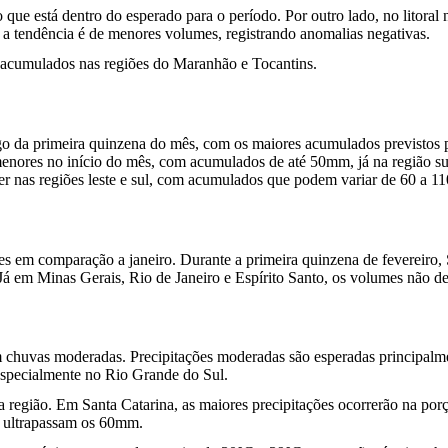
 que está dentro do esperado para o período. Por outro lado, no litoral 
 a tendência é de menores volumes, registrando anomalias negativas.
acumulados nas regiões do Maranhão e Tocantins.
ngo da primeira quinzena do mês, com os maiores acumulados previstos 
 menores no início do mês, com acumulados de até 50mm, já na região s
r nas regiões leste e sul, com acumulados que podem variar de 60 a 
es em comparação a janeiro. Durante a primeira quinzena de fevereiro, 
Já em Minas Gerais, Rio de Janeiro e Espírito Santo, os volumes não 
om chuvas moderadas. Precipitações moderadas são esperadas principalm
especialmente no Rio Grande do Sul.
egião. Em Santa Catarina, as maiores precipitações ocorrerão na porç
o ultrapassam os 60mm.