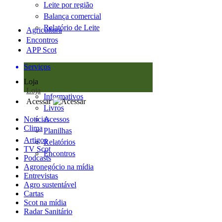
Leite por região
Balança comercial
Relatório de Leite
Agricultura
Encontros
APP Scot
Serviços
Loja
Loja
Informativos
Acessar
Livros
Notícias
Acessos
Clima
Planilhas
Artigos
Relatórios
TV Scot
Encontros
Podcasts
Agronegócio na mídia
Entrevistas
Agro sustentável
Cartas
Scot na mídia
Radar Sanitário