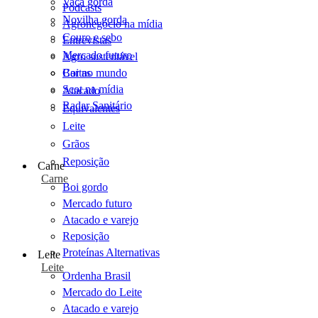
Vaca gorda
Podcasts
Novilha gorda
Agronegócio na mídia
Couro e sebo
Entrevistas
Mercado futuro
Agro sustentável
Cartas
Boi no mundo
Scot na mídia
Atacado
Radar Sanitário
Equivalentes
Leite
Grãos
Reposição
Carne
Carne
Boi gordo
Mercado futuro
Atacado e varejo
Reposição
Proteínas Alternativas
Leite
Leite
Ordenha Brasil
Mercado do Leite
Atacado e varejo