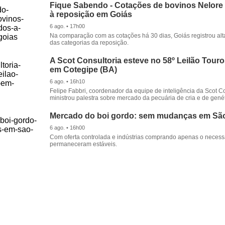
Fique Sabendo - Cotações de bovinos Nelore
à reposição em Goiás
6 ago. • 17h00
Na comparação com as cotações há 30 dias, Goiás registrou alt
das categorias da reposição.
A Scot Consultoria esteve no 58º Leilão Tour
em Cotegipe (BA)
6 ago. • 16h10
Felipe Fabbri, coordenador da equipe de inteligência da Scot Co
ministrou palestra sobre mercado da pecuária de cria e de genét
Mercado do boi gordo: sem mudanças em Sã
6 ago. • 16h00
Com oferta controlada e indústrias comprando apenas o necessá
permaneceram estáveis.