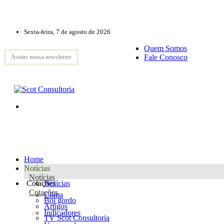
Sexta-feira, 7 de agosto de 2026
Quem Somos
Fale Conosco
Assine nossa newsletter
Home
Notícias
Notícias
Cotações
Notícias
Cotações
Clima
Boi gordo
Artigos
Indicadores
TV Scot Consultoria