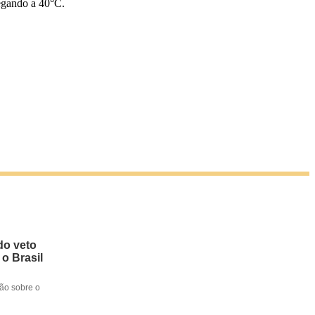
egando a 40°C.
do veto
 o Brasil
ção sobre o