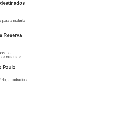
 destinados
a para a maioria
os Reserva
nsultoria,
ica durante o.
o Paulo
rio, as cotações