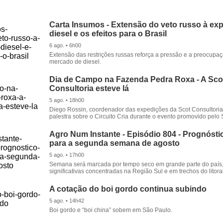
Carta Insumos - Extensão do veto russo à ex
diesel e os efeitos para o Brasil
6 ago. • 6h00
Extensão das restrições russas reforça a pressão e a preocupa
mercado de diesel.
Dia de Campo na Fazenda Pedra Roxa - A Sco
Consultoria esteve lá
5 ago. • 18h00
Diego Rossin, coordenador das expedições da Scot Consultoria,
palestra sobre o Circuito Cria durante o evento promovido pelo S
Agro Num Instante - Episódio 804 - Prognóstic
para a segunda semana de agosto
5 ago. • 17h00
Semana será marcada por tempo seco em grande parte do país
significativas concentradas na Região Sul e em trechos do litora
A cotação do boi gordo continua subindo
5 ago. • 14h42
Boi gordo e “boi china” sobem em São Paulo.