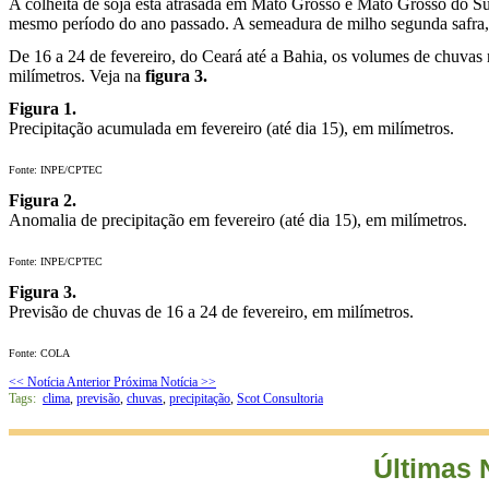
A colheita de soja está atrasada em Mato Grosso e Mato Grosso do Su
mesmo período do ano passado. A semeadura de milho segunda safra, 
De 16 a 24 de fevereiro, do Ceará até a Bahia, os volumes de chuvas 
milímetros. Veja na
figura 3.
Figura 1.
Precipitação acumulada em fevereiro (até dia 15), em milímetros.
Fonte: INPE/CPTEC
Figura 2.
Anomalia de precipitação em fevereiro (até dia 15), em milímetros.
Fonte: INPE/CPTEC
Figura 3.
Previsão de chuvas de 16 a 24 de fevereiro, em milímetros.
Fonte: COLA
<< Notícia Anterior
Próxima Notícia >>
Tags:
clima
,
previsão
,
chuvas
,
precipitação
,
Scot Consultoria
Últimas 