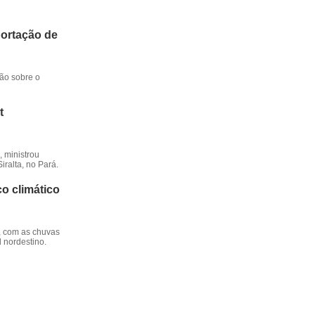
portação de
ção sobre o
t
 ministrou
iralta, no Pará.
o climático
, com as chuvas
l nordestino.