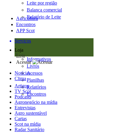
Leite por região
Balança comercial
Relatório de Leite
Agricultura
Encontros
APP Scot
Serviços
Loja
Loja
Informativos
Acessar
Livros
Notícias
Acessos
Clima
Planilhas
Artigos
Relatórios
TV Scot
Encontros
Podcasts
Agronegócio na mídia
Entrevistas
Agro sustentável
Cartas
Scot na mídia
Radar Sanitário