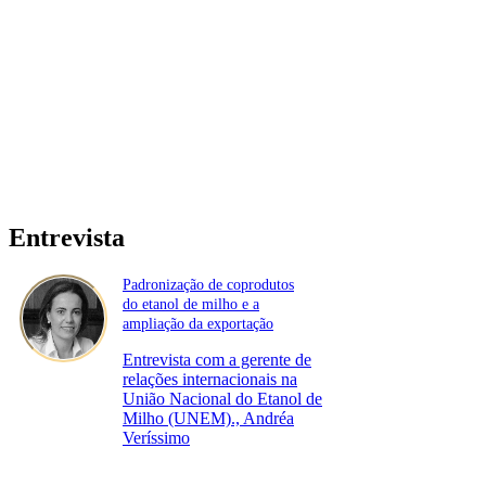
Entrevista
Padronização de coprodutos
do etanol de milho e a
ampliação da exportação
Entrevista com a gerente de
relações internacionais na
União Nacional do Etanol de
Milho (UNEM)., Andréa
Veríssimo