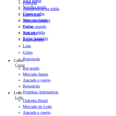
Vaca gorda
Podcasts
Novilha gorda
Agronegócio na mídia
Couro e sebo
Entrevistas
Mercado futuro
Agro sustentável
Cartas
Boi no mundo
Scot na mídia
Atacado
Radar Sanitário
Equivalentes
Leite
Grãos
Reposição
Carne
Carne
Boi gordo
Mercado futuro
Atacado e varejo
Reposição
Proteínas Alternativas
Leite
Leite
Ordenha Brasil
Mercado do Leite
Atacado e varejo