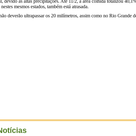
l, devido às altas precipitações. Até 11/2, a área colhida totalizou 4
nestes mesmos estados, também está atrasada.
não deverão ultrapassar os 20 milímetros, assim como no Rio Grande do
Notícias