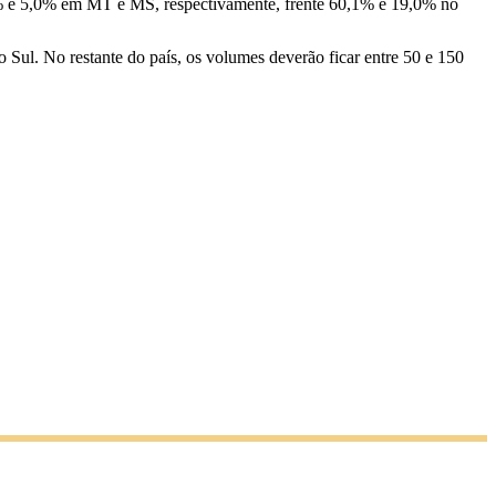
0,1% e 5,0% em MT e MS, respectivamente, frente 60,1% e 19,0% no
 Sul. No restante do país, os volumes deverão ficar entre 50 e 150