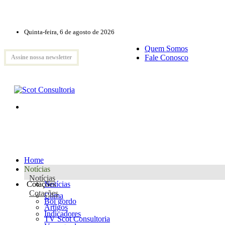
Quinta-feira, 6 de agosto de 2026
Quem Somos
Fale Conosco
Assine nossa newsletter
Home
Notícias
Notícias
Cotações
Notícias
Cotações
Clima
Boi gordo
Artigos
Indicadores
TV Scot Consultoria