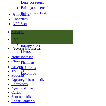
Leite por região
Balança comercial
Relatório de Leite
Agricultura
Encontros
APP Scot
Serviços
Loja
Loja
Informativos
Acessar
Livros
Notícias
Acessos
Clima
Planilhas
Artigos
Relatórios
TV Scot
Encontros
Podcasts
Agronegócio na mídia
Entrevistas
Agro sustentável
Cartas
Scot na mídia
Radar Sanitário