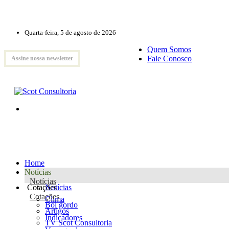
Quarta-feira, 5 de agosto de 2026
Quem Somos
Fale Conosco
Assine nossa newsletter
Home
Notícias
Notícias
Cotações
Notícias
Cotações
Clima
Boi gordo
Artigos
Indicadores
TV Scot Consultoria