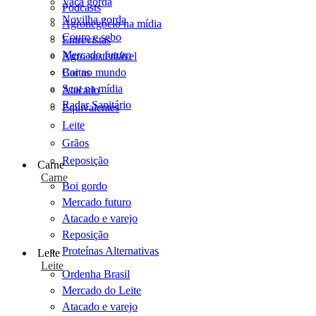
Vaca gorda
Podcasts
Novilha gorda
Agronegócio na mídia
Couro e sebo
Entrevistas
Mercado futuro
Agro sustentável
Cartas
Boi no mundo
Scot na mídia
Atacado
Radar Sanitário
Equivalentes
Leite
Grãos
Reposição
Carne
Carne
Boi gordo
Mercado futuro
Atacado e varejo
Reposição
Proteínas Alternativas
Leite
Leite
Ordenha Brasil
Mercado do Leite
Atacado e varejo