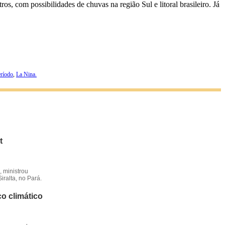
s, com possibilidades de chuvas na região Sul e litoral brasileiro. Já
eríodo
,
La Nina.
t
 ministrou
iralta, no Pará.
o climático