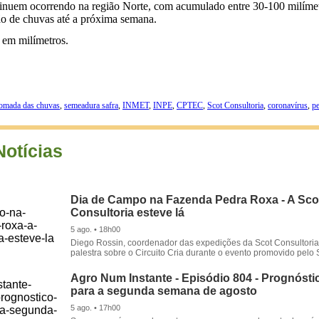
ntinuem ocorrendo na região Norte, com acumulado entre 30-100 milímetro
o de chuvas até a próxima semana.
, em milímetros.
tomada das chuvas
,
semeadura safra
,
INMET
,
INPE
,
CPTEC
,
Scot Consultoria
,
coronavírus
,
p
Notícias
Dia de Campo na Fazenda Pedra Roxa - A Sco
Consultoria esteve lá
5 ago. • 18h00
Diego Rossin, coordenador das expedições da Scot Consultoria,
palestra sobre o Circuito Cria durante o evento promovido pelo S
Agro Num Instante - Episódio 804 - Prognóstic
para a segunda semana de agosto
5 ago. • 17h00