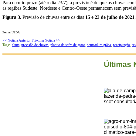
Para o curto prazo (até o dia 23/7), a previsão é de que as chuvas co
as regiões Sudeste, Nordeste e Centro-Oeste permanecem sem previsã
Figura 3.
Previsão de chuvas entre os dias
15 e 23 de julho de 2021
Fonte:
USDA
<< Notícia Anterior
Próxima Notícia >>
Tags:
clima
,
previsão de chuvas
,
plantio da safra de grãos
,
semeadura grãos
,
precipitação
,
re
Últimas 