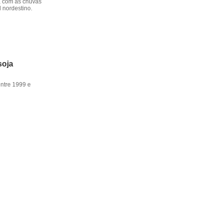
, com as chuvas
l nordestino.
soja
entre 1999 e