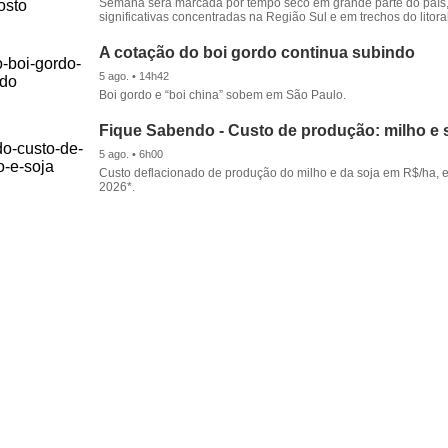
Semana será marcada por tempo seco em grande parte do país
significativas concentradas na Região Sul e em trechos do litora
A cotação do boi gordo continua subindo
5 ago. • 14h42
Boi gordo e “boi china” sobem em São Paulo.
Fique Sabendo - Custo de produção: milho e 
5 ago. • 6h00
Custo deflacionado de produção do milho e da soja em R$/ha, 
2026*.