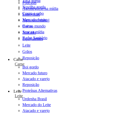
Vaca gorda
Podcasts
Novilha gorda
Agronegócio na mídia
Couro e sebo
Entrevistas
Mercado futuro
Agro sustentável
Cartas
Boi no mundo
Scot na mídia
Atacado
Radar Sanitário
Equivalentes
Leite
Grãos
Reposição
Carne
Carne
Boi gordo
Mercado futuro
Atacado e varejo
Reposição
Proteínas Alternativas
Leite
Leite
Ordenha Brasil
Mercado do Leite
Atacado e varejo