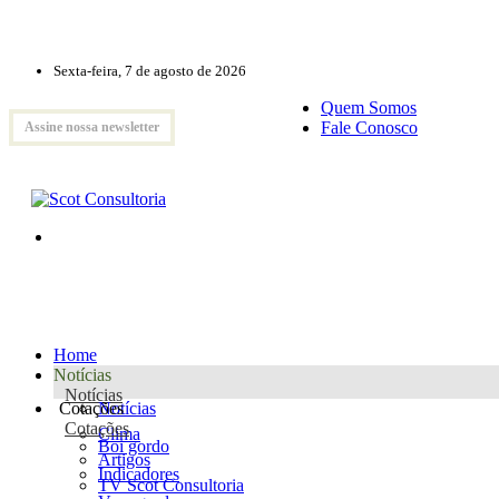
Sexta-feira, 7 de agosto de 2026
Quem Somos
Fale Conosco
Assine nossa newsletter
Home
Notícias
Notícias
Cotações
Notícias
Cotações
Clima
Boi gordo
Artigos
Indicadores
TV Scot Consultoria