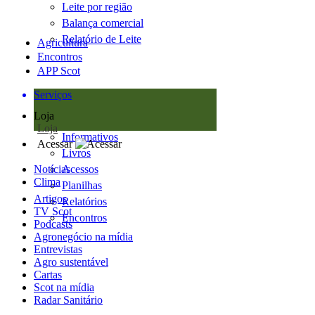
Leite por região
Balança comercial
Relatório de Leite
Agricultura
Encontros
APP Scot
Serviços
Loja
Loja
Informativos
Acessar
Livros
Notícias
Acessos
Clima
Planilhas
Artigos
Relatórios
TV Scot
Encontros
Podcasts
Agronegócio na mídia
Entrevistas
Agro sustentável
Cartas
Scot na mídia
Radar Sanitário