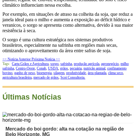
climático influenciam nessa escolha.
Por exemplo, em situações de atraso na colheita da soja, que reduz a
janela ideal para o milho e aumenta a exposição ao déficit hídrico e
veranicos, o sorgo se apresenta como alternativa, devido à sua maior
resistência à seca.
O sorgo é uma cultura estratégica nos sistemas produtivos
brasileiros, especialmente na safrinha em regiões mais secas,
otimizando o aproveitamento da área entre safras de soja.
<< Notícia Anterior
Próxima Notícia >>
Tags:
Carta Grãos e Agricultura
,
sorgo
,
safrinha
,
produção agrícola
,
agronegócio
,
milho
safrinha
,
Centro-Oeste
,
Conab
,
USDA
,
grãos
,
pecuária
,
nutrição animal
,
confinamento
bovino
,
ganho de peso
,
bioenergia
,
silagem
,
produtividade
,
área plantada
,
clima seco
,
agricultura brasileira
,
mercado de grãos
,
Scot Consultoria.
Últimas Notícias
Mercado do boi gordo: alta na cotação na região de
Belo Horizonte, MG