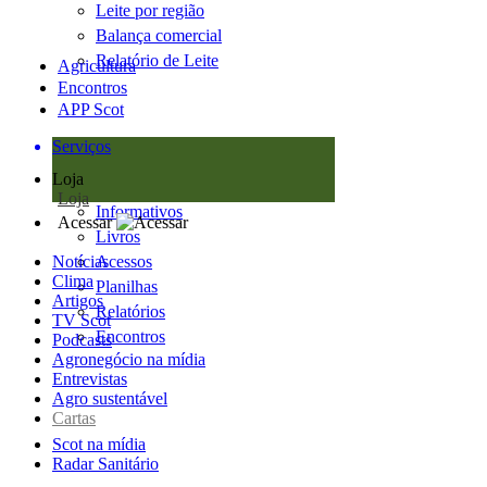
Leite por região
Balança comercial
Relatório de Leite
Agricultura
Encontros
APP Scot
Serviços
Loja
Loja
Informativos
Acessar
Livros
Notícias
Acessos
Clima
Planilhas
Artigos
Relatórios
TV Scot
Encontros
Podcasts
Agronegócio na mídia
Entrevistas
Agro sustentável
Cartas
Scot na mídia
Radar Sanitário