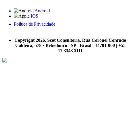
Android
IOS
Política de Privacidade
A Scot Consultoria não se responsabiliza por negócios realizados a partir das informações contidas em
nosso site.
Copyright 2026, Scot Consultoria, Rua Coronel Conrado
Caldeira, 578 • Bebedouro - SP - Brasil - 14701-000 | +55
17 3343 5111