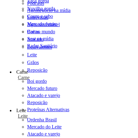
Vaca gorda
Podcasts
Novilha gorda
Agronegócio na mídia
Couro e sebo
Entrevistas
Mercado futuro
Agro sustentável
Cartas
Boi no mundo
Scot na mídia
Atacado
Radar Sanitário
Equivalentes
Leite
Grãos
Reposição
Carne
Carne
Boi gordo
Mercado futuro
Atacado e varejo
Reposição
Proteínas Alternativas
Leite
Leite
Ordenha Brasil
Mercado do Leite
Atacado e varejo