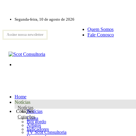
Segunda-feira, 10 de agosto de 2026
Quem Somos
Fale Conosco
Assine nossa newsletter
Home
Notícias
Notícias
Cotações
Notícias
Cotações
Clima
Boi gordo
Artigos
Indicadores
TV Scot Consultoria