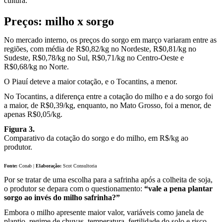
cultura.
Preços: milho x sorgo
No mercado interno, os preços do sorgo em março variaram entre as
regiões, com média de R$0,82/kg no Nordeste, R$0,81/kg no
Sudeste, R$0,78/kg no Sul, R$0,71/kg no Centro-Oeste e
R$0,68/kg no Norte.
O Piauí deteve a maior cotação, e o Tocantins, a menor.
No Tocantins, a diferença entre a cotação do milho e a do sorgo foi
a maior, de R$0,39/kg, enquanto, no Mato Grosso, foi a menor, de
apenas R$0,05/kg.
Figura 3.
Comparativo da cotação do sorgo e do milho, em R$/kg ao
produtor.
Fonte:
Conab |
Elaboração:
Scot Consultoria
Por se tratar de uma escolha para a safrinha após a colheita de soja,
o produtor se depara com o questionamento:
“vale a pena plantar
sorgo ao invés do milho safrinha?”
Embora o milho apresente maior valor, variáveis como janela de
plantio, regime de chuvas, temperatura, fertilidade do solo e risco