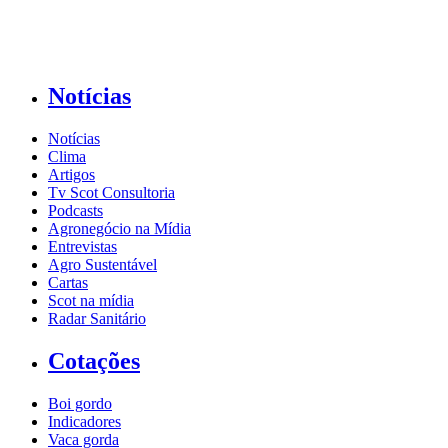
Notícias
Notícias
Clima
Artigos
Tv Scot Consultoria
Podcasts
Agronegócio na Mídia
Entrevistas
Agro Sustentável
Cartas
Scot na mídia
Radar Sanitário
Cotações
Boi gordo
Indicadores
Vaca gorda