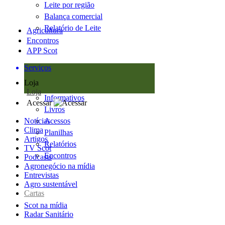
Leite por região
Balança comercial
Relatório de Leite
Agricultura
Encontros
APP Scot
Serviços
Loja
Loja
Informativos
Acessar
Livros
Notícias
Acessos
Clima
Planilhas
Artigos
Relatórios
TV Scot
Encontros
Podcasts
Agronegócio na mídia
Entrevistas
Agro sustentável
Cartas
Scot na mídia
Radar Sanitário