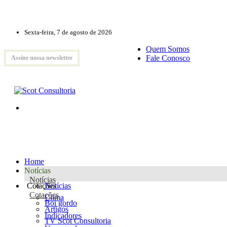
Sexta-feira, 7 de agosto de 2026
Quem Somos
Fale Conosco
Assine nossa newsletter
Home
Notícias
Notícias
Cotações
Notícias
Cotações
Clima
Boi gordo
Artigos
Indicadores
TV Scot Consultoria