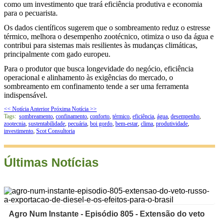
como um investimento que trará eficiência produtiva e economia
para o pecuarista.
Os dados científicos sugerem que o sombreamento reduz o estresse
térmico, melhora o desempenho zootécnico, otimiza o uso da água e
contribui para sistemas mais resilientes às mudanças climáticas,
principalmente com gado europeu.
Para o produtor que busca longevidade do negócio, eficiência
operacional e alinhamento às exigências do mercado, o
sombreamento em confinamento tende a ser uma ferramenta
indispensável.
<< Notícia Anterior
Próxima Notícia >>
Tags:
sombreamento
,
confinamento
,
conforto
,
térmico
,
eficiência
,
água
,
desempenho
,
zootecnia
,
sustentabilidade
,
pecuária
,
boi gordo
,
bem-estar
,
clima
,
produtividade
,
investimento
,
Scot Consultoria
Últimas Notícias
Agro Num Instante - Episódio 805 - Extensão do veto