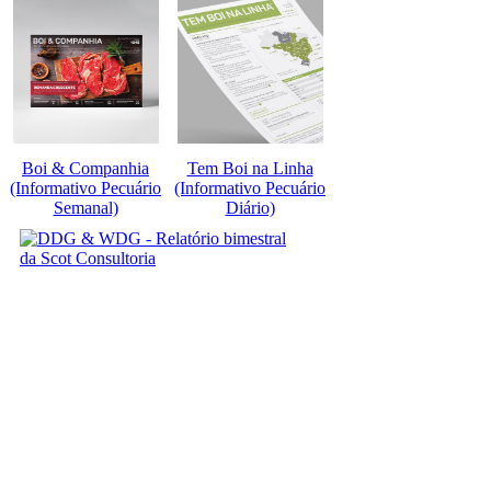
Boi & Companhia
Tem Boi na Linha
(Informativo Pecuário
(Informativo Pecuário
Semanal)
Diário)