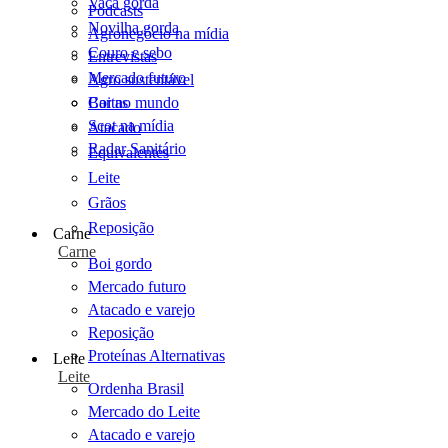
Vaca gorda
Podcasts
Novilha gorda
Agronegócio na mídia
Couro e sebo
Entrevistas
Mercado futuro
Agro sustentável
Cartas
Boi no mundo
Scot na mídia
Atacado
Radar Sanitário
Equivalentes
Leite
Grãos
Reposição
Carne
Carne
Boi gordo
Mercado futuro
Atacado e varejo
Reposição
Proteínas Alternativas
Leite
Leite
Ordenha Brasil
Mercado do Leite
Atacado e varejo