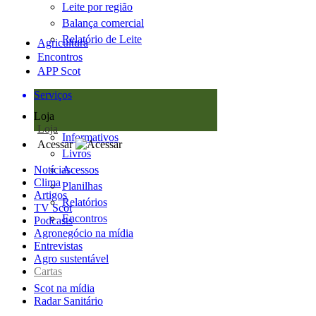
Leite por região
Balança comercial
Relatório de Leite
Agricultura
Encontros
APP Scot
Serviços
Loja
Loja
Informativos
Acessar
Livros
Notícias
Acessos
Clima
Planilhas
Artigos
Relatórios
TV Scot
Encontros
Podcasts
Agronegócio na mídia
Entrevistas
Agro sustentável
Cartas
Scot na mídia
Radar Sanitário