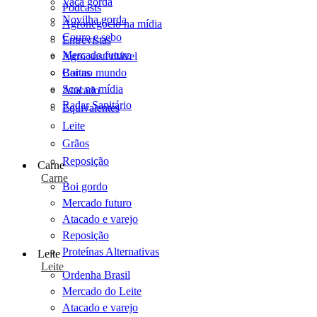
Vaca gorda
Podcasts
Novilha gorda
Agronegócio na mídia
Couro e sebo
Entrevistas
Mercado futuro
Agro sustentável
Cartas
Boi no mundo
Scot na mídia
Atacado
Radar Sanitário
Equivalentes
Leite
Grãos
Reposição
Carne
Carne
Boi gordo
Mercado futuro
Atacado e varejo
Reposição
Proteínas Alternativas
Leite
Leite
Ordenha Brasil
Mercado do Leite
Atacado e varejo