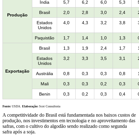
Índia
5,7
6,2
6,0
5,3
Brasil
2,0
2,8
3,0
2,4
Produção
Estados
4,0
4,3
3,2
3,8
Unidos
Paquistão
1,7
1,4
1,0
1,3
Brasil
1,3
1,9
2,4
1,7
Estados
3,2
3,3
3,5
3,1
Unidos
Exportação
Austrália
0,8
0,3
0,3
0,8
Mali
0,3
0,3
0,2
0,3
Benin
0,3
0,2
0,3
0,4
Fonte:
USDA.
Elaboração:
Scot Consultoria
A competitividade do Brasil está fundamentada nos baixos custos de
produção, nos investimentos em tecnologia e no aproveitamento das
safras, com o cultivo do algodão sendo realizado como segunda
safra após a soja.