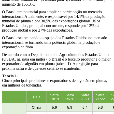
aumento de 155,3%.
O Brasil tem potencial para ampliar a participação no mercado
internacional. Atualmente, é responsável por 14,1% da produção
mundial de pluma e por 30,5% das exportações globais. Já os
Estados Unidos, principal concorrente, responde por 12% da
produção global e por 27% das exportações.
O Brasil está ocupando o espaço dos Estados Unidos no mercado
internacional, se tornando uma potência global na produção e
exportação da fibra.
De acordo com o Departamento de Agricultura dos Estados Unidos
(USDA, na sigla em inglês), o Brasil é o terceiro produtor e o maior
exportador de algodão em pluma (tabela 1). A projeção para
próxima safra é de que esse cenário se mantenha.
Tabela 1.
Cinco principais produtores e exportadores de algodão em pluma,
em milhões de toneladas.
Safra
Safra
Safra
Safra
S
País
18/19
19/20
20/21
21/22
2
China
5,9
5,9
6,4
5,8