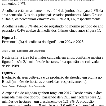
aumentou 5,7%.
A colheita está em andamento e, até 14 de junho, alcançara 2,8% da
área semeada. Nos dois principais estados produtores, Mato Grosso
e Bahia, os percentuais estavam em 0,5% e 8,0%, respectivamente.
A colheita está 0,3% abaixo do registrado no mesmo período do ano
passado e 0,4% abaixo da média dos últimos cinco anos (figura 1).
Figura 1.
Percentual (%) da colheita do algodão em 2024 e 2025.
Fonte: Conab / Elaboração: Scot Consultoria
Nesta safra, a área foi a maior cultivada em anos, conforme mostra a
figura 2 – são 2,1 milhões de hectares, área que não era cultivada
desde 1989.
Figura 2.
Evolução da área cultivada e da produção de algodão em pluma no
Brasil (milhões de hectares e toneladas, respectivamente).
Fonte: Conab / Elaboração: Scot Consultoria
A expansão do algodão ganhou força em 2017. Desde então, a área
semeada mais que dobrou, passando de 939,1 mil hectares para 2,1
milhões de hectares - um crescimento de 121,9%. A produção
aumentou, saltando de 1,5 milhão para 3,9 milhões de toneladas, um