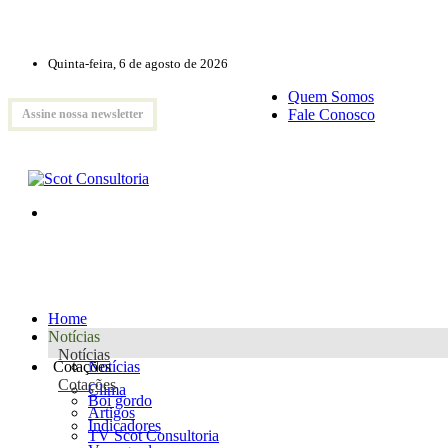
Quinta-feira, 6 de agosto de 2026
Quem Somos
Fale Conosco
Assine nossa newsletter
Home
Notícias
Notícias
Cotações
Notícias
Cotações
Clima
Boi gordo
Artigos
Indicadores
TV Scot Consultoria