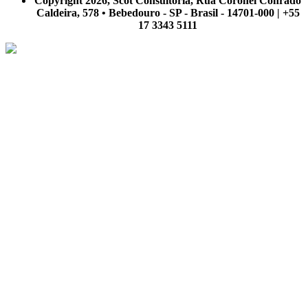
Copyright 2026, Scot Consultoria, Rua Coronel Conrado
Caldeira, 578 • Bebedouro - SP - Brasil - 14701-000 | +55
17 3343 5111