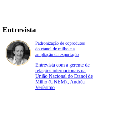
Entrevista
Padronização de coprodutos
do etanol de milho e a
ampliação da exportação
Entrevista com a gerente de
relações internacionais na
União Nacional do Etanol de
Milho (UNEM)., Andréa
Veríssimo