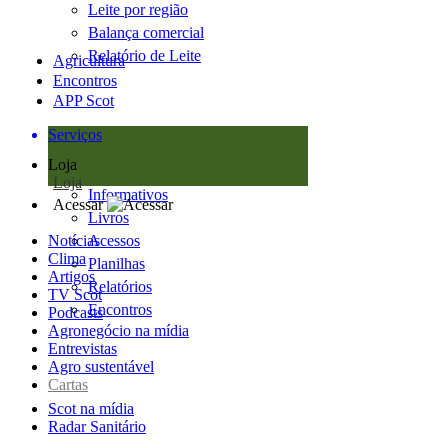
Leite por região
Balança comercial
Relatório de Leite
Agricultura
Encontros
APP Scot
Serviços
Loja
Loja
Informativos
Acessar
Livros
Notícias
Acessos
Clima
Planilhas
Artigos
Relatórios
TV Scot
Encontros
Podcasts
Agronegócio na mídia
Entrevistas
Agro sustentável
Cartas
Scot na mídia
Radar Sanitário