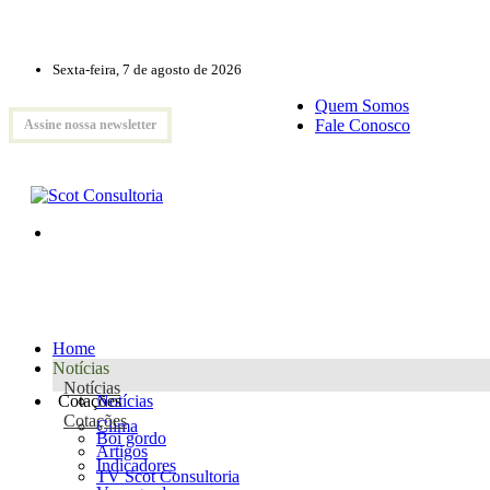
Sexta-feira, 7 de agosto de 2026
Quem Somos
Fale Conosco
Assine nossa newsletter
Home
Notícias
Notícias
Cotações
Notícias
Cotações
Clima
Boi gordo
Artigos
Indicadores
TV Scot Consultoria