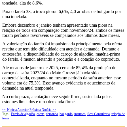
tonelada, alta de 8,6%.
Para o farelo 38, a troca piorou 6,6%, 4,0 arrobas de boi gordo por
uma tonelada.
Embora dezembro e janeiro tenham apresentado uma piora na
relação de troca em comparação com novembro/24, ambos os meses
foram períodos favoraveis se comparados aos ultimos doze meses.
A valorização do farelo foi impulsionada principalmente pela oferta
restrita que tem tido dificuldade em atender a demanda. Durante a
entressafra, a disponibilidade do caroço de algodão, matéria-prima
do farelo, é menor, afetando a produção e a cotação do coproduto.
Até meados de janeiro de 2025, cerca de 85,4% da produção de
caroço da safra 2023/24 do Mato Grosso já havia sido
comercializada, enquanto no mesmo período da safra anterior, esse
volume era de 75,3%. Esse avanço evidencia o aquecimento da
demanda na atual temporada.
No curto prazo, a cotação deve seguir firme, sustentada pelos
estoques limitados e uma demanda firme.
<< Notícia Anterior
Próxima Notícia >>
Tags:
Farelo de algodão
,
oferta
,
demanda
,
boi gordo
,
insumos
,
Scot Consultoria
,
relação de
troca