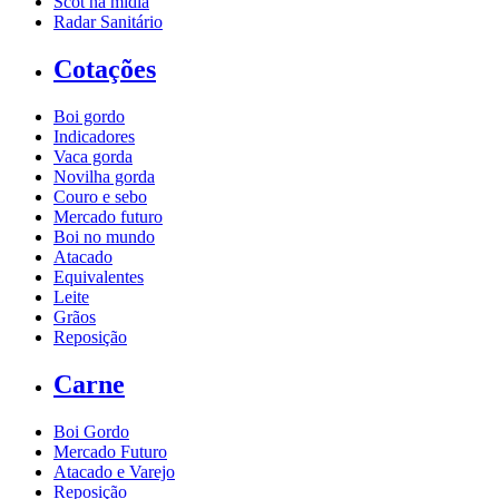
Scot na mídia
Radar Sanitário
Cotações
Boi gordo
Indicadores
Vaca gorda
Novilha gorda
Couro e sebo
Mercado futuro
Boi no mundo
Atacado
Equivalentes
Leite
Grãos
Reposição
Carne
Boi Gordo
Mercado Futuro
Atacado e Varejo
Reposição