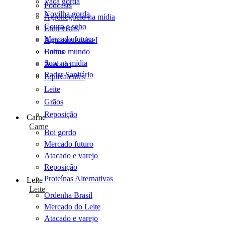
Vaca gorda
Podcasts
Novilha gorda
Agronegócio na mídia
Couro e sebo
Entrevistas
Mercado futuro
Agro sustentável
Cartas
Boi no mundo
Scot na mídia
Atacado
Radar Sanitário
Equivalentes
Leite
Grãos
Reposição
Carne
Carne
Boi gordo
Mercado futuro
Atacado e varejo
Reposição
Proteínas Alternativas
Leite
Leite
Ordenha Brasil
Mercado do Leite
Atacado e varejo