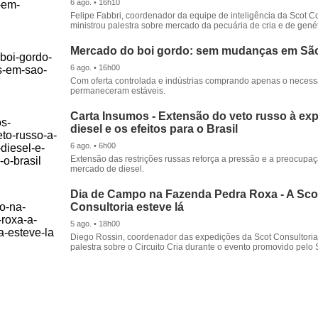
6 ago. • 16h10
Felipe Fabbri, coordenador da equipe de inteligência da Scot Co
ministrou palestra sobre mercado da pecuária de cria e de genét
Mercado do boi gordo: sem mudanças em Sã
6 ago. • 16h00
Com oferta controlada e indústrias comprando apenas o necessá
permaneceram estáveis.
Carta Insumos - Extensão do veto russo à ex
diesel e os efeitos para o Brasil
6 ago. • 6h00
Extensão das restrições russas reforça a pressão e a preocupa
mercado de diesel.
Dia de Campo na Fazenda Pedra Roxa - A Sco
Consultoria esteve lá
5 ago. • 18h00
Diego Rossin, coordenador das expedições da Scot Consultoria,
palestra sobre o Circuito Cria durante o evento promovido pelo S