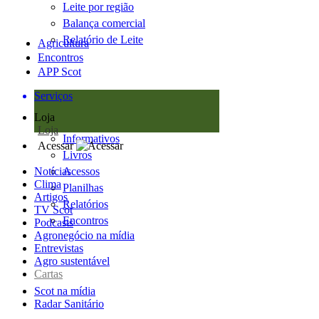
Leite por região
Balança comercial
Relatório de Leite
Agricultura
Encontros
APP Scot
Serviços
Loja
Loja
Informativos
Acessar
Livros
Notícias
Acessos
Clima
Planilhas
Artigos
Relatórios
TV Scot
Encontros
Podcasts
Agronegócio na mídia
Entrevistas
Agro sustentável
Cartas
Scot na mídia
Radar Sanitário