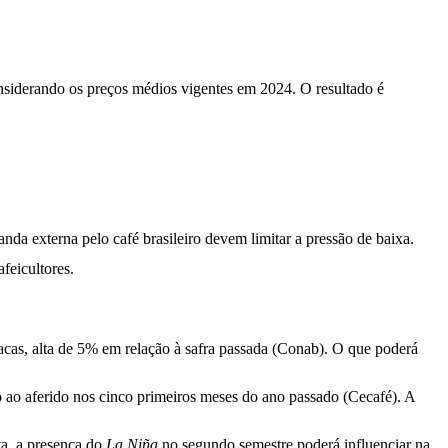
considerando os preços médios vigentes em 2024. O resultado é
da externa pelo café brasileiro devem limitar a pressão de baixa.
feicultores.
sacas, alta de 5% em relação à safra passada (Conab). O que poderá
o ao aferido nos cinco primeiros meses do ano passado (Cecafé). A
ta, a presença do
La Niña
no segundo semestre poderá influenciar na