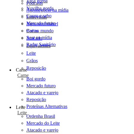
Vaca gorda
Podcasts
Novilha gorda
Agronegócio na mídia
Couro e sebo
Entrevistas
Mercado futuro
Agro sustentável
Cartas
Boi no mundo
Scot na mídia
Atacado
Radar Sanitário
Equivalentes
Leite
Grãos
Reposição
Carne
Carne
Boi gordo
Mercado futuro
Atacado e varejo
Reposição
Proteínas Alternativas
Leite
Leite
Ordenha Brasil
Mercado do Leite
Atacado e varejo