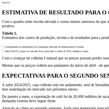
*jun/24
ESTIMATIVA DE RESULTADO PARA O
Com o quadro entre receita elevada e custos menos onerosos do que na 
positivo.
Tabela 1.
Estimativa dos custos de produção, receita e de resultados para a pr
¹ - Considerando as informações da Companhia Nacional de Abastecimento (Conab)
² - Safra 2024/25, preços no mercado físico entre abril e junho de 2024, referência Cepea.
Com o avançar da colheita é natural que os preços possam perder sust
Mesmo que os preços voltem aos patamares do início de abril - de apr
EXPECTATIVAS PARA O SEGUNDO SE
A safra 2024/2025, cuja colheita está em andamento, será de bienalida
tirar sustentação do mercado nos próximos meses.
De janeiro a maio, a exportação de café foi de 20.690 milhões de sac
demanda externa deve seguir firme.
Atenção ao clima no segundo semestre. Após uma temporada marcad