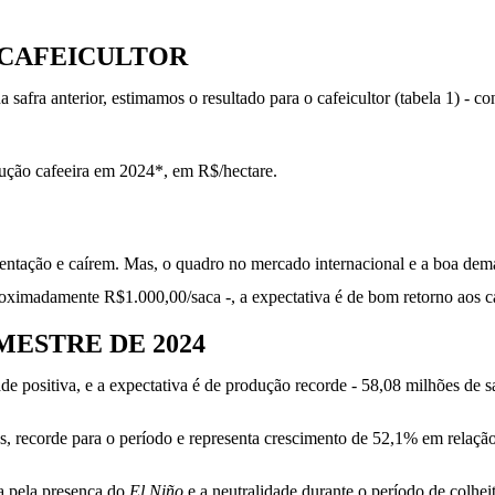
 CAFEICULTOR
safra anterior, estimamos o resultado para o cafeicultor (tabela 1) - 
odução cafeeira em 2024*, em R$/hectare.
entação e caírem. Mas, o quadro no mercado internacional e a boa deman
oximadamente R$1.000,00/saca -, a expectativa é de bom retorno aos ca
MESTRE DE 2024
de positiva, e a expectativa é de produção recorde - 58,08 milhões de 
as, recorde para o período e representa crescimento de 52,1% em relaçã
a pela presença do
El Niño
e
a neutralidade durante o período de colhei