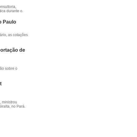
nsultoria,
ica durante o.
o Paulo
rio, as cotações
portação de
ção sobre o
t
 ministrou
iralta, no Pará.