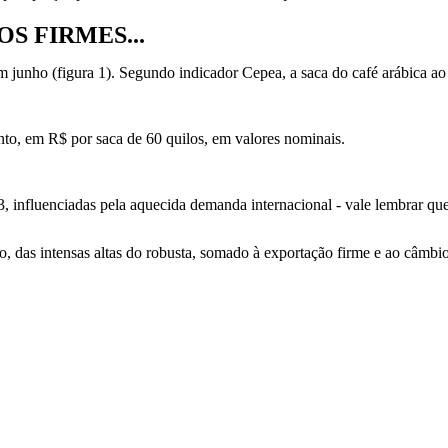
S FIRMES...
em junho (figura 1). Segundo indicador Cepea, a saca do café arábica a
nto, em R$ por saca de 60 quilos, em valores nominais.
3, influenciadas pela aquecida demanda internacional - vale lembrar qu
do, das intensas altas do robusta, somado à exportação firme e ao câmbi