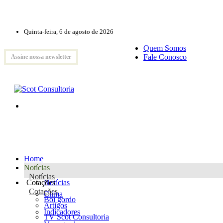
Quinta-feira, 6 de agosto de 2026
Quem Somos
Fale Conosco
Assine nossa newsletter
Home
Notícias
Notícias
Cotações
Notícias
Cotações
Clima
Boi gordo
Artigos
Indicadores
TV Scot Consultoria