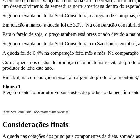
Além disso, com o avanço da colheita da safra de verão, a manutenção
um desenvolvimento da semeadura norte-americana dentro do esperado
Segundo levantamento da Scot Consultoria, na região de Campinas, em
Em relação a março, a queda foi de 3,9%. Na comparação com abril d
Para o farelo de soja, o preço também está pressionado devido a maior 
Segundo levantamento da Scot Consultoria, em São Paulo, em abril, a 
A queda foi de 6,4% na comparação feita mês a mês. Na comparação c
Com a queda nos custos de produção e aumento na receita do produtor,
produtor de leite este ano.
Em abril, na comparação mensal, a margem do produtor aumentou 9,9 
Figura 1.
Preço do leite ao produtor versus custos de produção da pecuária leite
Fonte: Scot Consultoria – www.scotconsultoria.com.br
Considerações finais
A queda nas cotações dos principais componentes da dieta, somada às alt