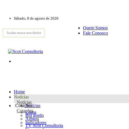
Sábado, 8 de agosto de 2026
Quem Somos
Fale Conosco
Assine nossa newsletter
Home
Notícias
Notícias
Cotações
Notícias
Cotações
Clima
Boi gordo
Artigos
Indicadores
TV Scot Consultoria