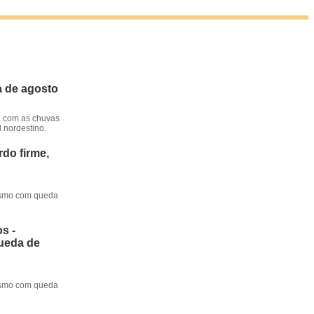
a de agosto
, com as chuvas
l nordestino.
do firme,
mesmo com queda
s -
queda de
mesmo com queda