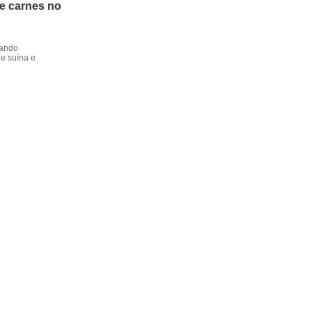
de carnes no
dando
e suína e