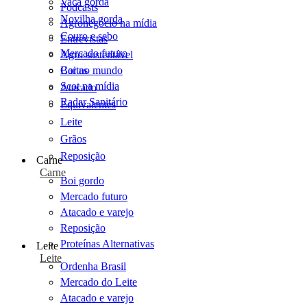
Vaca gorda
Podcasts
Novilha gorda
Agronegócio na mídia
Couro e sebo
Entrevistas
Mercado futuro
Agro sustentável
Cartas
Boi no mundo
Scot na mídia
Atacado
Radar Sanitário
Equivalentes
Leite
Grãos
Reposição
Carne
Carne
Boi gordo
Mercado futuro
Atacado e varejo
Reposição
Proteínas Alternativas
Leite
Leite
Ordenha Brasil
Mercado do Leite
Atacado e varejo