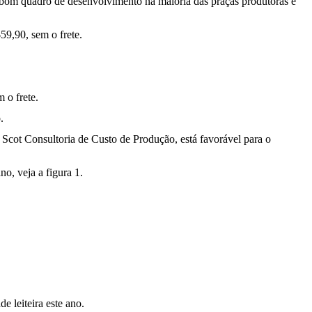
o bom quadro de desenvolvimento na maioria das praças produtoras e
59,90, sem o frete.
 o frete.
.
 Scot Consultoria de Custo de Produção, está favorável para o
, veja a figura 1.
e leiteira este ano.