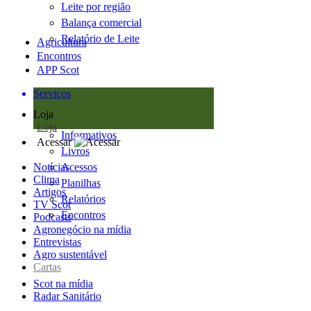
Leite por região
Balança comercial
Relatório de Leite
Agricultura
Encontros
APP Scot
Serviços
Loja
Loja
Informativos
Acessar
Livros
Notícias
Acessos
Clima
Planilhas
Artigos
Relatórios
TV Scot
Encontros
Podcasts
Agronegócio na mídia
Entrevistas
Agro sustentável
Cartas
Scot na mídia
Radar Sanitário