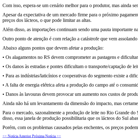
Com isso, espera-se um cenário melhor para o produtor, mas ainda se
Apesar da expectativa de um mercado firme para o próximo pagamento,
preços dos lácteos, o que pode limitar as altas.
Além disso, as importações continuam sendo uma pauta importante na 
Outro ponto de atenção é com relação a catástrofe que vem assolando o
Abaixo alguns pontos que devem afetar a produção:
• Os alagamentos no RS devem comprometer as pastagens e dificultar
• Os danos às estradas e pontes dificultam o transporte/captação de lei
• Para as indústrias/laticínios e cooperativas do segmento existe a d
• A falta de energia elétrica afeta a produção do campo até o consumi
• Danos às lavouras devem provocar um aumento nos custos de prod
Ainda não há um levantamento da dimensão do impacto, mas certamente
Para o mercado, sazonalmente a produção de leite no Rio Grande do Sul
disso, essa janela de produção possibilitaria que os lácteos do Sul ab
Porém, com os problemas causados pelas enchentes, os preços podem 
<< Notícia Anterior
Próxima Notícia >>