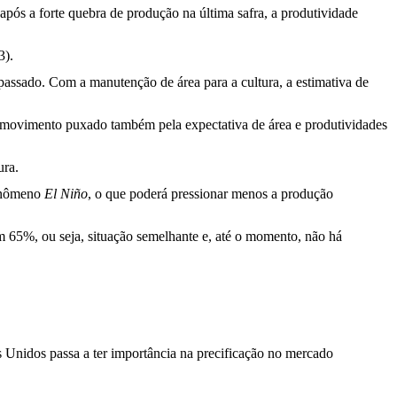
pós a forte quebra de produção na última safra, a produtividade
3).
passado. Com a manutenção de área para a cultura, a estimativa de
, movimento puxado também pela expectativa de área e produtividades
ura.
fenômeno
El Niño
,
o que poderá pressionar menos a produção
m 65%, ou seja, situação semelhante e, até o momento, não há
os Unidos passa a ter importância na precificação no mercado
.