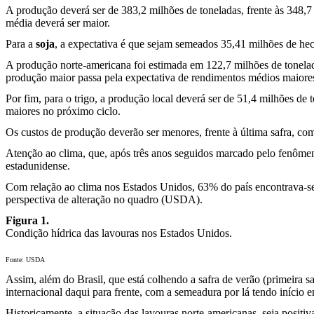
A produção deverá ser de 383,2 milhões de toneladas, frente às 348,7
média deverá ser maior.
Para a
soja
, a expectativa é que sejam semeados 35,41 milhões de hect
A produção norte-americana foi estimada em 122,7 milhões de tonelada
produção maior passa pela expectativa de rendimentos médios maiores
Por fim, para o trigo, a produção local deverá ser de 51,4 milhões 
maiores no próximo ciclo.
Os custos de produção deverão ser menores, frente à última safra, com
Atenção ao clima, que, após três anos seguidos marcado pelo fenôm
estadunidense.
Com relação ao clima nos Estados Unidos, 63% do país encontrava-se c
perspectiva de alteração no quadro (USDA).
Figura 1.
Condição hídrica das lavouras nos Estados Unidos.
Fonte: USDA
Assim, além do Brasil, que está colhendo a safra de verão (primeira s
internacional daqui para frente, com a semeadura por lá tendo início e
Historicamente, a situação das lavouras norte-americanas, seja positiv