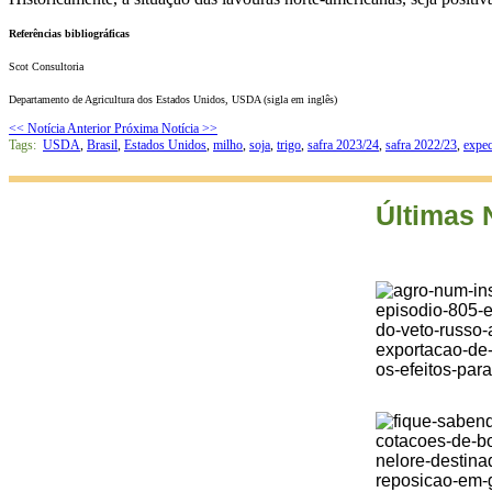
Referências bibliográficas
Scot Consultoria
Departamento de Agricultura dos Estados Unidos, USDA (sigla em inglês)
<< Notícia Anterior
Próxima Notícia >>
Tags:
USDA
,
Brasil
,
Estados Unidos
,
milho
,
soja
,
trigo
,
safra 2023/24
,
safra 2022/23
,
expec
Últimas 