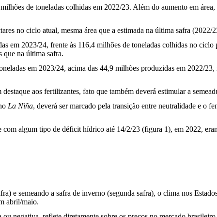
 milhões de toneladas colhidas em 2022/23. Além do aumento em área, a
ares no ciclo atual, mesma área que a estimada na última safra (2022/2
s em 2023/24, frente às 116,4 milhões de toneladas colhidas no ciclo 
 que na última safra.
de toneladas em 2023/24, acima das 44,9 milhões produzidas em 2022/23
 destaque aos fertilizantes, fato que também deverá estimular a semead
eno
La Niña
, deverá ser marcado pela transição entre neutralidade e o 
om algum tipo de déficit hídrico até 14/2/23 (figura 1), em 2022, era
afra) e semeando a safra de inverno (segunda safra), o clima nos Estad
m abril/maio.
a ou negativa, reflete diretamente sobre os preços no mercado brasileiro