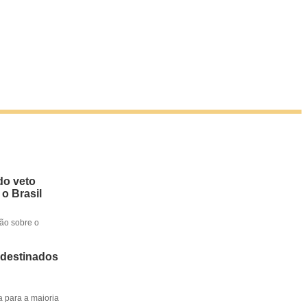
do veto
 o Brasil
ção sobre o
 destinados
a para a maioria