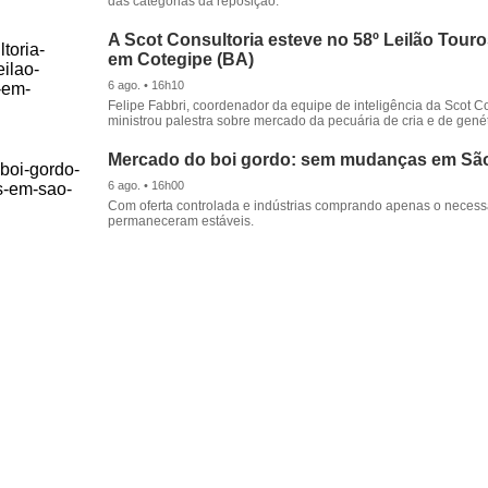
das categorias da reposição.
A Scot Consultoria esteve no 58º Leilão Tour
em Cotegipe (BA)
6 ago. • 16h10
Felipe Fabbri, coordenador da equipe de inteligência da Scot Co
ministrou palestra sobre mercado da pecuária de cria e de genét
Mercado do boi gordo: sem mudanças em Sã
6 ago. • 16h00
Com oferta controlada e indústrias comprando apenas o necessá
permaneceram estáveis.