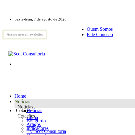
Sexta-feira, 7 de agosto de 2026
Quem Somos
Fale Conosco
Assine nossa newsletter
Home
Notícias
Notícias
Cotações
Notícias
Cotações
Clima
Boi gordo
Artigos
Indicadores
TV Scot Consultoria