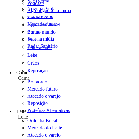
Vaca gorda
Podcasts
Novilha gorda
Agronegócio na mídia
Couro e sebo
Entrevistas
Mercado futuro
Agro sustentável
Cartas
Boi no mundo
Scot na mídia
Atacado
Radar Sanitário
Equivalentes
Leite
Grãos
Reposição
Carne
Carne
Boi gordo
Mercado futuro
Atacado e varejo
Reposição
Proteínas Alternativas
Leite
Leite
Ordenha Brasil
Mercado do Leite
Atacado e varejo