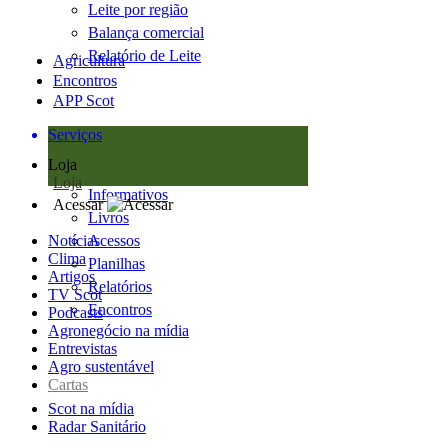
Leite por região
Balança comercial
Relatório de Leite
Agricultura
Encontros
APP Scot
Serviços
Loja
Loja
Informativos
Acessar
Livros
Notícias
Acessos
Clima
Planilhas
Artigos
Relatórios
TV Scot
Encontros
Podcasts
Agronegócio na mídia
Entrevistas
Agro sustentável
Cartas
Scot na mídia
Radar Sanitário