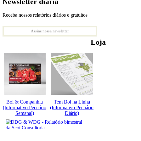
Newsletter diária
Receba nossos relatórios diários e gratuitos
Assine nossa newsletter
Loja
Boi & Companhia
Tem Boi na Linha
(Informativo Pecuário
(Informativo Pecuário
Semanal)
Diário)