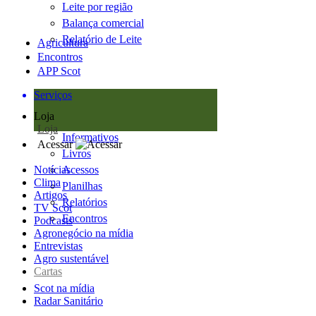
Leite por região
Balança comercial
Relatório de Leite
Agricultura
Encontros
APP Scot
Serviços
Loja
Loja
Informativos
Acessar
Livros
Notícias
Acessos
Clima
Planilhas
Artigos
Relatórios
TV Scot
Encontros
Podcasts
Agronegócio na mídia
Entrevistas
Agro sustentável
Cartas
Scot na mídia
Radar Sanitário