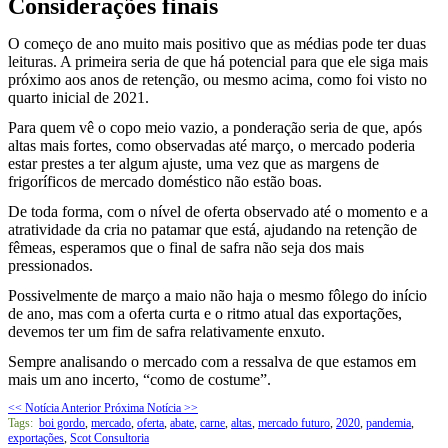
Considerações finais
O começo de ano muito mais positivo que as médias pode ter duas
leituras. A primeira seria de que há potencial para que ele siga mais
próximo aos anos de retenção, ou mesmo acima, como foi visto no
quarto inicial de 2021.
Para quem vê o copo meio vazio, a ponderação seria de que, após
altas mais fortes, como observadas até março, o mercado poderia
estar prestes a ter algum ajuste, uma vez que as margens de
frigoríficos de mercado doméstico não estão boas.
De toda forma, com o nível de oferta observado até o momento e a
atratividade da cria no patamar que está, ajudando na retenção de
fêmeas, esperamos que o final de safra não seja dos mais
pressionados.
Possivelmente de março a maio não haja o mesmo fôlego do início
de ano, mas com a oferta curta e o ritmo atual das exportações,
devemos ter um fim de safra relativamente enxuto.
Sempre analisando o mercado com a ressalva de que estamos em
mais um ano incerto, “como de costume”.
<< Notícia Anterior
Próxima Notícia >>
Tags:
boi gordo
,
mercado
,
oferta
,
abate
,
carne
,
altas
,
mercado futuro
,
2020
,
pandemia
,
exportações
,
Scot Consultoria