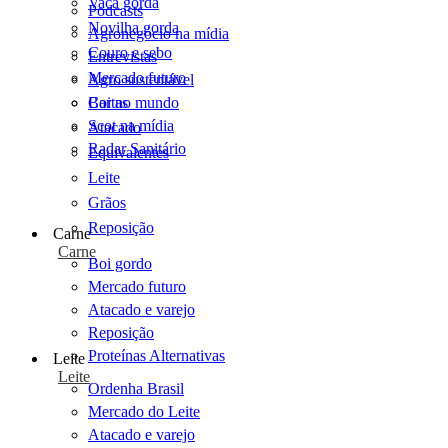
Vaca gorda
Podcasts
Novilha gorda
Agronegócio na mídia
Couro e sebo
Entrevistas
Mercado futuro
Agro sustentável
Cartas
Boi no mundo
Scot na mídia
Atacado
Radar Sanitário
Equivalentes
Leite
Grãos
Reposição
Carne
Carne
Boi gordo
Mercado futuro
Atacado e varejo
Reposição
Proteínas Alternativas
Leite
Leite
Ordenha Brasil
Mercado do Leite
Atacado e varejo