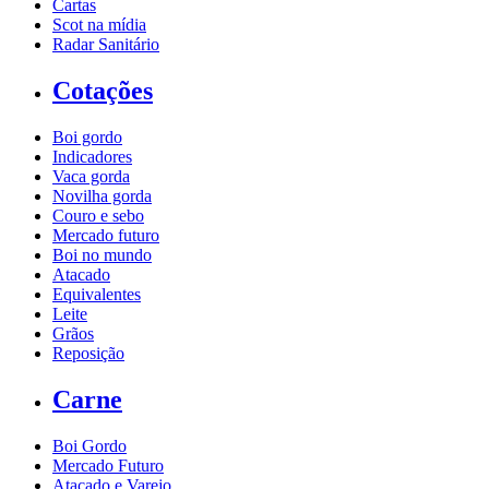
Cartas
Scot na mídia
Radar Sanitário
Cotações
Boi gordo
Indicadores
Vaca gorda
Novilha gorda
Couro e sebo
Mercado futuro
Boi no mundo
Atacado
Equivalentes
Leite
Grãos
Reposição
Carne
Boi Gordo
Mercado Futuro
Atacado e Varejo