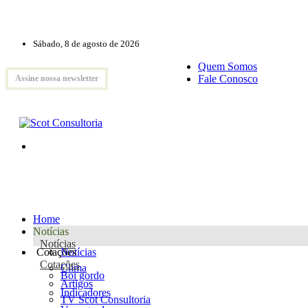
Sábado, 8 de agosto de 2026
Quem Somos
Fale Conosco
Assine nossa newsletter
Home
Notícias
Notícias
Cotações
Notícias
Cotações
Clima
Boi gordo
Artigos
Indicadores
TV Scot Consultoria