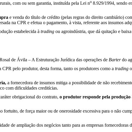
o
urais, com ou sem garantia, instituída pela Lei n
8.929/1994, sendo en
mpra
e venda do título de crédito (pelas regras do direito cambiário) c
ersada na CPR e efetua o pagamento, à vista, referente aos insumos adq
rodução estabelecida à
trading
ou agroindústria, que dá quitação e baixa
 Rosal de Ávila – A Estruturação Jurídica das operações de
Barter
do ag
a CPR pelo produtor, desta forma, tanto os produtores como a
trading
o
ria,
a fornecedora de insumos mitiga a possibilidade de não recebimen
o com dificuldades creditícias.
aráter obrigacional do contrato,
o produtor responde pela produção 
aso fortuito, de força maior ou de onerosidade excessiva para o não cu
dade de ampliação dos negócios tanto para as empresas fornecedoras 