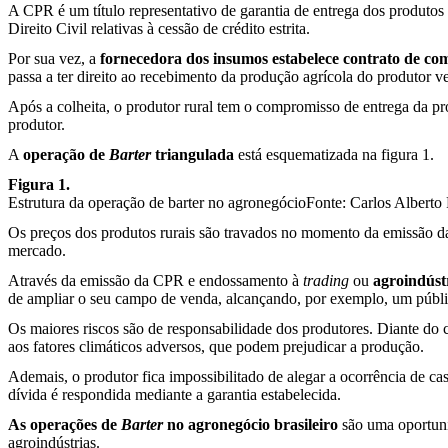
A CPR é um título representativo de garantia de entrega dos produtos r
Direito Civil relativas à cessão de crédito estrita.
Por sua vez, a
fornecedora dos insumos estabelece contrato de co
passa a ter direito ao recebimento da produção agrícola do produtor v
Após a colheita, o produtor rural tem o compromisso de entrega da p
produtor.
A
operação de
Barter
triangulada
está esquematizada na figura 1.
Figura 1.
Estrutura da operação de barter no agronegócio
Fonte: Carlos Alberto
Os preços dos produtos rurais são travados no momento da emissão d
mercado.
Através da emissão da CPR e endossamento à
trading
ou
agroindúst
de ampliar o seu campo de venda, alcançando, por exemplo, um públic
Os maiores riscos são de responsabilidade dos produtores. Diante do c
aos fatores climáticos adversos, que podem prejudicar a produção.
Ademais, o produtor fica impossibilitado de alegar a ocorrência de c
dívida é respondida mediante a garantia estabelecida.
As operações de
Barter
no agronegócio brasileiro
são uma oportuni
agroindústrias.