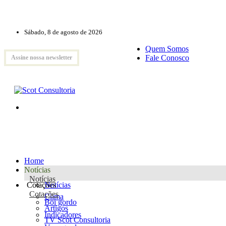
Sábado, 8 de agosto de 2026
Quem Somos
Fale Conosco
Assine nossa newsletter
Home
Notícias
Notícias
Cotações
Notícias
Cotações
Clima
Boi gordo
Artigos
Indicadores
TV Scot Consultoria