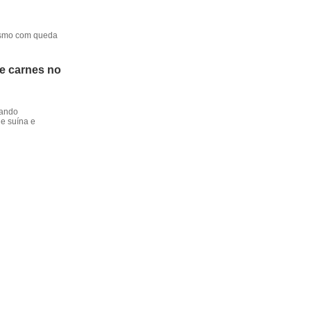
mesmo com queda
de carnes no
dando
e suína e