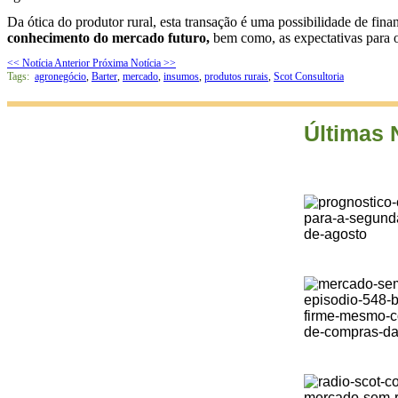
Da ótica do produtor rural, esta transação é uma possibilidade de fina
conhecimento do mercado futuro,
bem como, as expectativas para o
<< Notícia Anterior
Próxima Notícia >>
Tags:
agronegócio
,
Barter
,
mercado
,
insumos
,
produtos rurais
,
Scot Consultoria
Últimas 