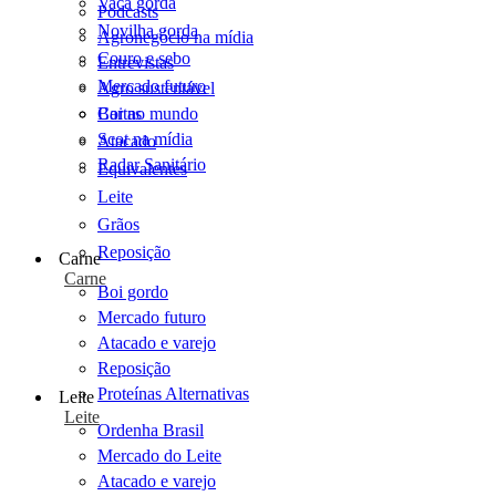
Vaca gorda
Podcasts
Novilha gorda
Agronegócio na mídia
Couro e sebo
Entrevistas
Mercado futuro
Agro sustentável
Cartas
Boi no mundo
Scot na mídia
Atacado
Radar Sanitário
Equivalentes
Leite
Grãos
Reposição
Carne
Carne
Boi gordo
Mercado futuro
Atacado e varejo
Reposição
Proteínas Alternativas
Leite
Leite
Ordenha Brasil
Mercado do Leite
Atacado e varejo