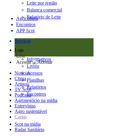
Leite por região
Balança comercial
Relatório de Leite
Agricultura
Encontros
APP Scot
Serviços
Loja
Loja
Informativos
Acessar
Livros
Notícias
Acessos
Clima
Planilhas
Artigos
Relatórios
TV Scot
Encontros
Podcasts
Agronegócio na mídia
Entrevistas
Agro sustentável
Cartas
Scot na mídia
Radar Sanitário