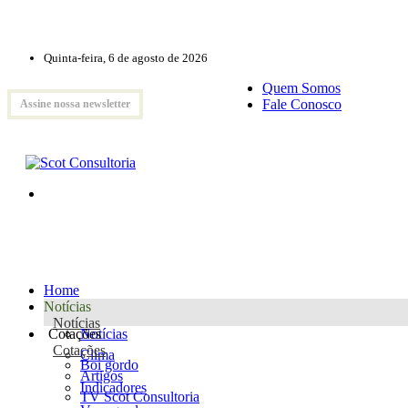
Quinta-feira, 6 de agosto de 2026
Quem Somos
Fale Conosco
Assine nossa newsletter
Home
Notícias
Notícias
Cotações
Notícias
Cotações
Clima
Boi gordo
Artigos
Indicadores
TV Scot Consultoria