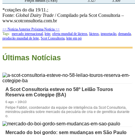
Preços médios (US$/t)
3.327
3.309
*cotações do dia 19/11.
;
Fonte:
Global Dairy Trade
/ Compilado pela Scot Consultoria –
www.scotconsultoria.com.br
<< Notícia Anterior
Próxima Notícia >>
Tags:
mercado internacional
,
leite
,
oferta mundial de lácteos
,
lácteos
,
importação
,
demanda
,
produção mundial de leite
,
Scot Consultoria
,
leite em pó
Últimas Notícias
A Scot Consultoria esteve no 58º Leilão Touros
Reserva em Cotegipe (BA)
6 ago. • 16h10
Felipe Fabbri, coordenador da equipe de inteligência da Scot Consultoria,
ministrou palestra sobre mercado da pecuária de cria e de genética durante
o.
Mercado do boi gordo: sem mudanças em São Paulo