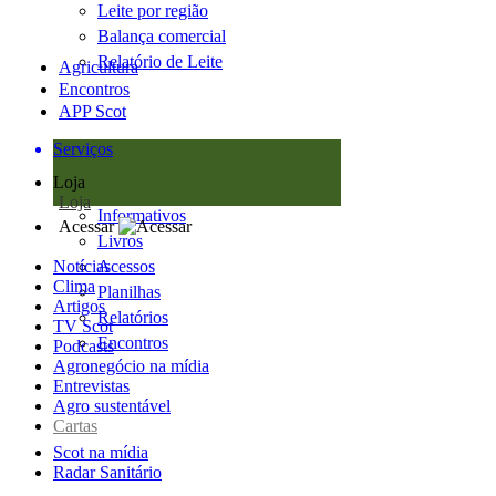
Leite por região
Balança comercial
Relatório de Leite
Agricultura
Encontros
APP Scot
Serviços
Loja
Loja
Informativos
Acessar
Livros
Notícias
Acessos
Clima
Planilhas
Artigos
Relatórios
TV Scot
Encontros
Podcasts
Agronegócio na mídia
Entrevistas
Agro sustentável
Cartas
Scot na mídia
Radar Sanitário