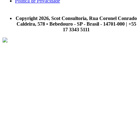
Política de Privacidade
A Scot Consultoria não se responsabiliza por negócios realizados a partir das informações contidas em
nosso site.
Copyright 2026, Scot Consultoria, Rua Coronel Conrado
Caldeira, 578 • Bebedouro - SP - Brasil - 14701-000 | +55
17 3343 5111