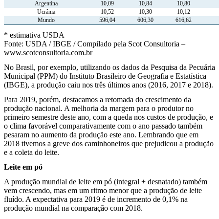
Argentina
10,09
10,84
10,80
Ucrânia
10,52
10,30
10,12
Mundo
596,04
606,30
616,62
* estimativa USDA
Fonte: USDA / IBGE / Compilado pela Scot Consultoria –
www.scotconsultoria.com.br
No Brasil, por exemplo, utilizando os dados da Pesquisa da Pecuária
Municipal (PPM) do Instituto Brasileiro de Geografia e Estatística
(IBGE), a produção caiu nos três últimos anos (2016, 2017 e 2018).
Para 2019, porém, destacamos a retomada do crescimento da
produção nacional. A melhoria da margem para o produtor no
primeiro semestre deste ano, com a queda nos custos de produção, e
o clima favorável comparativamente com o ano passado também
pesaram no aumento da produção este ano. Lembrando que em
2018 tivemos a greve dos caminhoneiros que prejudicou a produção
e a coleta do leite.
Leite em pó
A produção mundial de leite em pó (integral + desnatado) também
vem crescendo, mas em um ritmo menor que a produção de leite
fluído. A expectativa para 2019 é de incremento de 0,1% na
produção mundial na comparação com 2018.