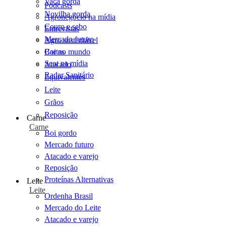
Vaca gorda
Podcasts
Novilha gorda
Agronegócio na mídia
Couro e sebo
Entrevistas
Mercado futuro
Agro sustentável
Cartas
Boi no mundo
Scot na mídia
Atacado
Radar Sanitário
Equivalentes
Leite
Grãos
Reposição
Carne
Carne
Boi gordo
Mercado futuro
Atacado e varejo
Reposição
Proteínas Alternativas
Leite
Leite
Ordenha Brasil
Mercado do Leite
Atacado e varejo