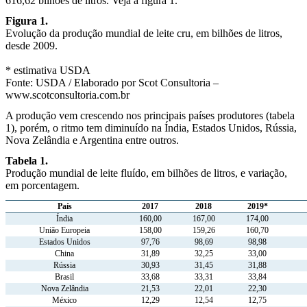
616,62 bilhões de litros. Veja a figura 1.
Figura 1.
Evolução da produção mundial de leite cru, em bilhões de litros,
desde 2009.
* estimativa USDA
Fonte: USDA / Elaborado por Scot Consultoria –
www.scotconsultoria.com.br
A produção vem crescendo nos principais países produtores (tabela
1), porém, o ritmo tem diminuído na Índia, Estados Unidos, Rússia,
Nova Zelândia e Argentina entre outros.
Tabela 1.
Produção mundial de leite fluído, em bilhões de litros, e variação,
em porcentagem.
País
2017
2018
2019*
Índia
160,00
167,00
174,00
União Europeia
158,00
159,26
160,70
Estados Unidos
97,76
98,69
98,98
China
31,89
32,25
33,00
Rússia
30,93
31,45
31,88
Brasil
33,68
33,31
33,84
Nova Zelândia
21,53
22,01
22,30
México
12,29
12,54
12,75