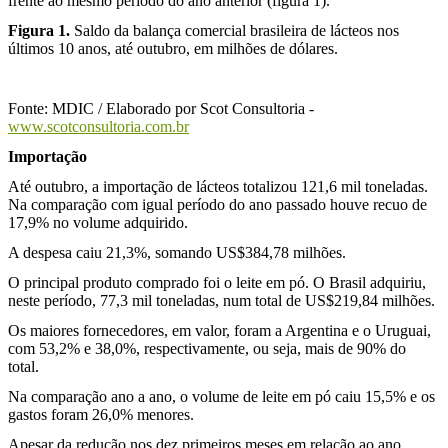
frente ao mesmo período do ano anterior (figura 1).
Figura 1.
Saldo da balança comercial brasileira de lácteos nos
últimos 10 anos, até outubro, em milhões de dólares.
Fonte: MDIC / Elaborado por Scot Consultoria -
www.scotconsultoria.com.br
Importação
Até outubro, a importação de lácteos totalizou 121,6 mil toneladas.
Na comparação com igual período do ano passado houve recuo de
17,9% no volume adquirido.
A despesa caiu 21,3%, somando US$384,78 milhões.
O principal produto comprado foi o leite em pó. O Brasil adquiriu,
neste período, 77,3 mil toneladas, num total de US$219,84 milhões.
Os maiores fornecedores, em valor, foram a Argentina e o Uruguai,
com 53,2% e 38,0%, respectivamente, ou seja, mais de 90% do
total.
Na comparação ano a ano, o volume de leite em pó caiu 15,5% e os
gastos foram 26,0% menores.
Apesar da redução nos dez primeiros meses em relação ao ano