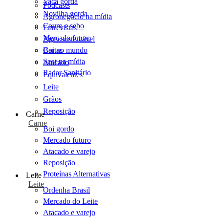
Vaca gorda
Podcasts
Novilha gorda
Agronegócio na mídia
Couro e sebo
Entrevistas
Mercado futuro
Agro sustentável
Cartas
Boi no mundo
Scot na mídia
Atacado
Radar Sanitário
Equivalentes
Leite
Grãos
Reposição
Carne
Carne
Boi gordo
Mercado futuro
Atacado e varejo
Reposição
Proteínas Alternativas
Leite
Leite
Ordenha Brasil
Mercado do Leite
Atacado e varejo