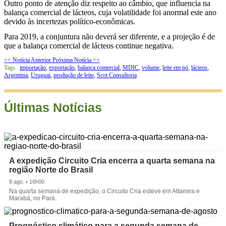
Outro ponto de atenção diz respeito ao câmbio, que influencia na
balança comercial de lácteos, cuja volatilidade foi anormal este ano
devido às incertezas político-econômicas.
Para 2019,
a conjuntura não deverá ser diferente, e a projeção é de
que a balança comercial de lácteos continue negativa.
<< Notícia Anterior
Próxima Notícia >>
Tags:
importação
,
exportação
,
balança comercial
,
MDIC
,
volume
,
leite em pó
,
lácteos
,
Argentina
,
Uruguai
,
produção de leite
,
Scot Consultoria
Últimas Notícias
A expedição Circuito Cria encerra a quarta semana na
região Norte do Brasil
8 ago. • 16h00
Na quarta semana de expedição, o Circuito Cria esteve em Altamira e
Marabá, no Pará.
Prognóstico climático para a segunda semana de