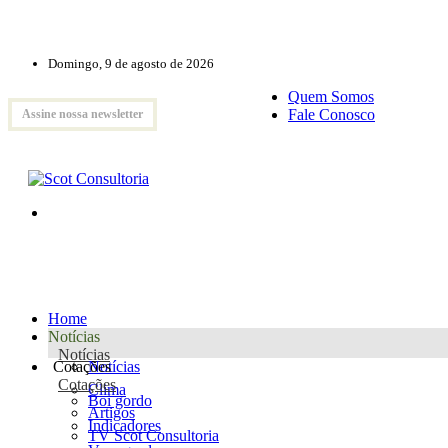
Domingo, 9 de agosto de 2026
Quem Somos
Fale Conosco
Assine nossa newsletter
Home
Notícias
Notícias
Cotações
Notícias
Cotações
Clima
Boi gordo
Artigos
Indicadores
TV Scot Consultoria