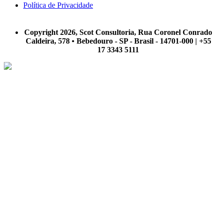
Política de Privacidade
A Scot Consultoria não se responsabiliza por negócios realizados a partir das informações contidas em
nosso site.
Copyright 2026, Scot Consultoria, Rua Coronel Conrado
Caldeira, 578 • Bebedouro - SP - Brasil - 14701-000 | +55
17 3343 5111