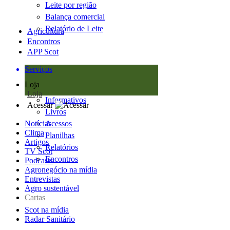
Leite por região
Balança comercial
Relatório de Leite
Agricultura
Encontros
APP Scot
Serviços
Loja
Loja
Informativos
Acessar
Livros
Notícias
Acessos
Clima
Planilhas
Artigos
Relatórios
TV Scot
Encontros
Podcasts
Agronegócio na mídia
Entrevistas
Agro sustentável
Cartas
Scot na mídia
Radar Sanitário