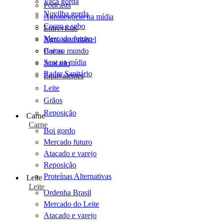
Vaca gorda
Podcasts
Novilha gorda
Agronegócio na mídia
Couro e sebo
Entrevistas
Mercado futuro
Agro sustentável
Cartas
Boi no mundo
Scot na mídia
Atacado
Radar Sanitário
Equivalentes
Leite
Grãos
Reposição
Carne
Carne
Boi gordo
Mercado futuro
Atacado e varejo
Reposição
Proteínas Alternativas
Leite
Leite
Ordenha Brasil
Mercado do Leite
Atacado e varejo