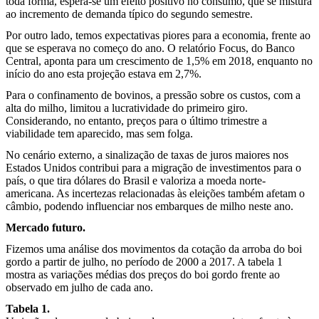
toda forma, espera-se um efeito positivo no consumo, que se mistura
ao incremento de demanda típico do segundo semestre.
Por outro lado, temos expectativas piores para a economia, frente ao
que se esperava no começo do ano. O relatório Focus, do Banco
Central, aponta para um crescimento de 1,5% em 2018, enquanto no
início do ano esta projeção estava em 2,7%.
Para o confinamento de bovinos, a pressão sobre os custos, com a
alta do milho, limitou a lucratividade do primeiro giro.
Considerando, no entanto, preços para o último trimestre a
viabilidade tem aparecido, mas sem folga.
No cenário externo, a sinalização de taxas de juros maiores nos
Estados Unidos contribui para a migração de investimentos para o
país, o que tira dólares do Brasil e valoriza a moeda norte-
americana. As incertezas relacionadas às eleições também afetam o
câmbio, podendo influenciar nos embarques de milho neste ano.
Mercado futuro.
Fizemos uma análise dos movimentos da cotação da arroba do boi
gordo a partir de julho, no período de 2000 a 2017. A tabela 1
mostra as variações médias dos preços do boi gordo frente ao
observado em julho de cada ano.
Tabela 1.