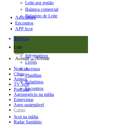
Leite por região
Balança comercial
Relatório de Leite
Agricultura
Encontros
APP Scot
Serviços
Loja
Loja
Informativos
Acessar
Livros
Notícias
Acessos
Clima
Planilhas
Artigos
Relatórios
TV Scot
Encontros
Podcasts
Agronegócio na mídia
Entrevistas
Agro sustentável
Cartas
Scot na mídia
Radar Sanitário