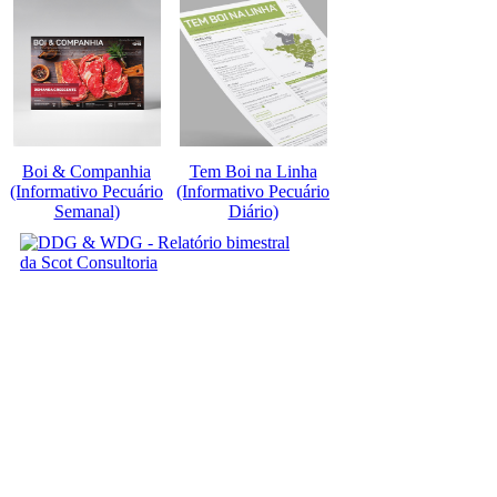
Boi & Companhia
Tem Boi na Linha
(Informativo Pecuário
(Informativo Pecuário
Semanal)
Diário)