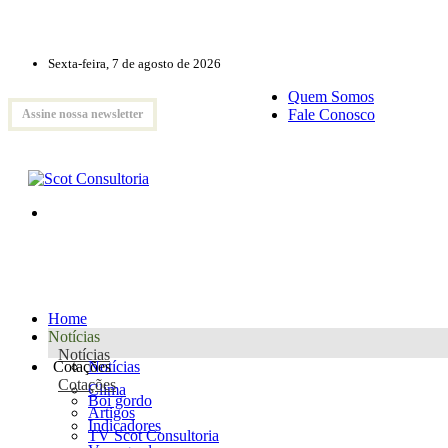
Sexta-feira, 7 de agosto de 2026
Quem Somos
Fale Conosco
Assine nossa newsletter
Home
Notícias
Notícias
Cotações
Notícias
Cotações
Clima
Boi gordo
Artigos
Indicadores
TV Scot Consultoria