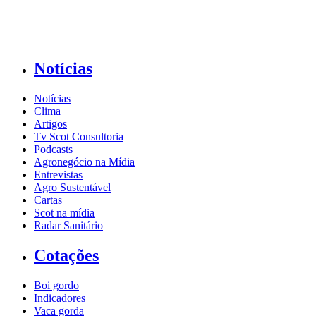
Notícias
Notícias
Clima
Artigos
Tv Scot Consultoria
Podcasts
Agronegócio na Mídia
Entrevistas
Agro Sustentável
Cartas
Scot na mídia
Radar Sanitário
Cotações
Boi gordo
Indicadores
Vaca gorda