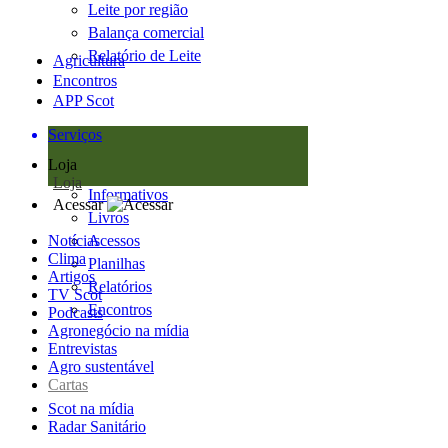
Leite por região
Balança comercial
Relatório de Leite
Agricultura
Encontros
APP Scot
Serviços
Loja
Loja
Informativos
Acessar
Livros
Notícias
Acessos
Clima
Planilhas
Artigos
Relatórios
TV Scot
Encontros
Podcasts
Agronegócio na mídia
Entrevistas
Agro sustentável
Cartas
Scot na mídia
Radar Sanitário