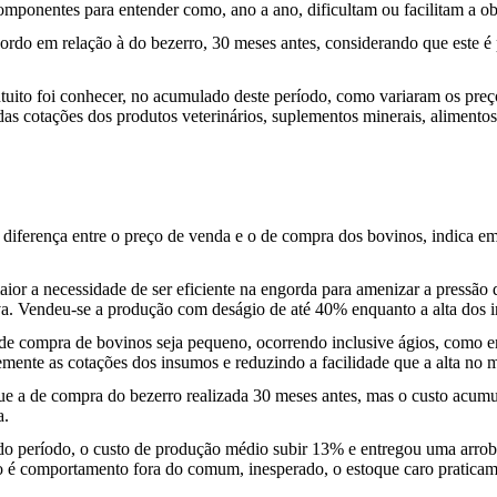
 componentes para entender como, ano a ano, dificultam ou facilitam a
 gordo em relação à do bezerro, 30 meses antes, considerando que este
tuito foi conhecer, no acumulado deste período, como variaram os preço
 cotações dos produtos veterinários, suplementos minerais, alimentos 
 diferença entre o preço de venda e o de compra dos bovinos, indica em
or a necessidade de ser eficiente na engorda para amenizar a pressão d
iva. Vendeu-se a produção com deságio de até 40% enquanto a alta dos 
de compra de bovinos seja pequeno, ocorrendo inclusive ágios, como 
emente as cotações dos insumos e reduzindo a facilidade que a alta no m
ue a de compra do bezerro realizada 30 meses antes, mas o custo acu
a.
do período, o custo de produção médio subir 13% e entregou uma arro
ão é comportamento fora do comum, inesperado, o estoque caro pratic