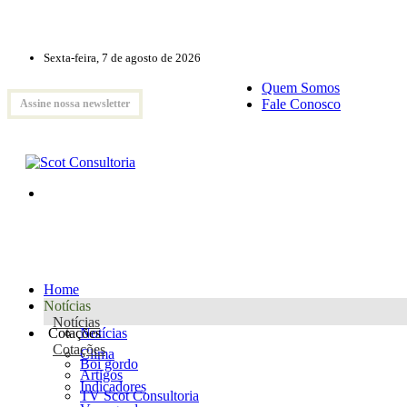
Sexta-feira, 7 de agosto de 2026
Quem Somos
Fale Conosco
Assine nossa newsletter
Home
Notícias
Notícias
Cotações
Notícias
Cotações
Clima
Boi gordo
Artigos
Indicadores
TV Scot Consultoria