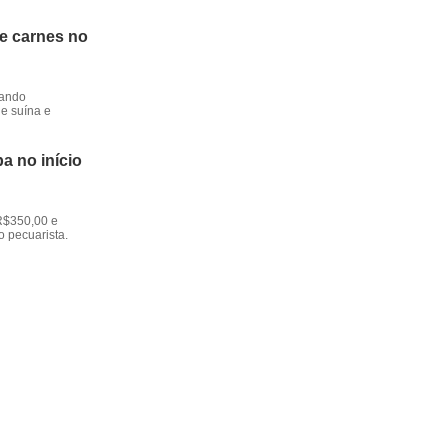
de carnes no
dando
e suína e
a no início
R$350,00 e
o pecuarista.