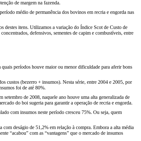
 obtenção de margem na fazenda.
 é período médio de permanência dos bovinos em recria e engorda nas
s destes itens. Utilizamos a variação do Índice Scot de Custo de
concentrados, defensivos, sementes de capim e combustíveis, entre
 quais períodos houve maior ou menor dificuldade para aferir bons
os custos (bezerro + insumos). Nesta série, entre 2004 e 2005, por
insumos foi de até 80%.
em setembro de 2008, naquele ano houve uma alta generalizada de
ercado do boi sugeria para garantir a operação de recria e engorda.
mulado com insumos neste período cresceu 75%. Ou seja, quem
ba com deságio de 51,2% em relação à compra. Embora a alta média
amente “acabou” com as “vantagens” que o mercado de insumos