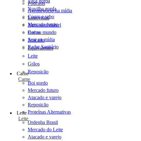
Vaca gorda
Podcasts
Novilha gorda
Agronegócio na mídia
Couro e sebo
Entrevistas
Mercado futuro
Agro sustentável
Cartas
Boi no mundo
Scot na mídia
Atacado
Radar Sanitário
Equivalentes
Leite
Grãos
Reposição
Carne
Carne
Boi gordo
Mercado futuro
Atacado e varejo
Reposição
Proteínas Alternativas
Leite
Leite
Ordenha Brasil
Mercado do Leite
Atacado e varejo